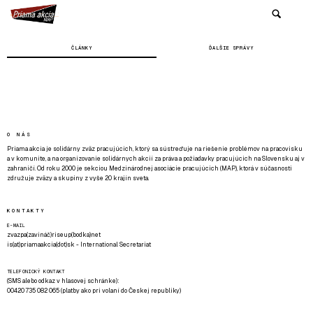
ČLÁNKY
ĎALŠIE SPRÁVY
O NÁS
Priama akcia je solidárny zväz pracujúcich, ktorý sa sústreďuje na riešenie problémov na pracovisku
a v komunite, a na organizovanie solidárnych akcií za práva a požiadavky pracujúcich na Slovensku aj v
zahraničí. Od roku 2000 je sekciou Medzinárodnej asociácie pracujúcich (MAP), ktorá v súčasnosti
združuje zväzy a skupiny z vyše 20 krajín sveta.
KONTAKTY
E-MAIL
zvazpa(zavináč)riseup(bodka)net
is(at)priamaakcia(dot)sk - International Secretariat
TELEFONICKÝ KONTAKT
(SMS alebo odkaz v hlasovej schránke):
00420 735 082 065 (platby ako pri volaní do Českej republiky)