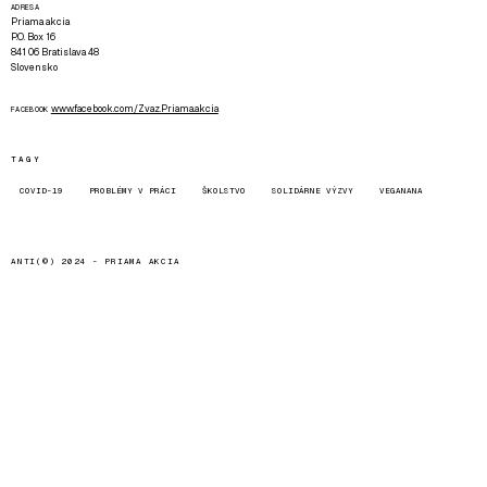
ADRESA
Priama akcia
P.O. Box 16
841 06 Bratislava 48
Slovensko
www.facebook.com/Zvaz.Priama.akcia
FACEBOOK
TAGY
COVID-19
PROBLÉMY V PRÁCI
ŠKOLSTVO
SOLIDÁRNE VÝZVY
VEGANANA
ANTI(©) 2024 -
PRIAMA AKCIA