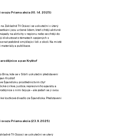
 svazu Priama akcia (10. 14. 2025)
 na Základně Tři Ocásci se uskuteční v úterý
é setkání jsou určené lidem, kteří chtějí aktivně
 nápady na aktivity v regionu nebo se chtějí do
tějí diskutovat o tématech spojených s
nat podobně smýšlející lidi z okolí. Na místě
 materiály a publikace.
arodějnice a pan Kryštof
o Brna, kde se v Sibiři uskuteční představení
pan Kryštof.
 ve Španělsku prostřednictvím čtyř
ické církve, justice, represivního aparátu a
odějnice s nimi bojuje – ale podaří se jí svou
tické loutkové divadlo ze Španělska. Představení
í svazu Priama akcia (23.9.2025)
ákladně Tři Ocásci se uskuteční ve uterý