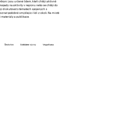
setkání jsou určené lidem, kteří chtějí aktivně
 nápady na aktivity v regionu nebo se chtějí do
tějí diskutovat o tématech spojených s
nat podobně smýšlející lidi z okolí. Na místě
 materiály a publikace.
Školstvo
Solidárne výzvy
VegaNana