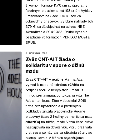
tradíciou na Slovensku. Kniha je v
šikovnom formáte 11x18 cm so špeciálnym
farebným prebalom a má 198 strán. Vyšla v
limitovanom náklade 100 kusov. Za
dobrovoľný príspevok (výrobné náklady boli
3,79 €) sa dá objednať na adrese NBZ.
Aktualizácia 29.4.2023:
Druhé vydanie
bezplatne vo formátoch
PDF
,
DOC
,
MOBI
a
EPUB
.
3. NOVEMBRA 2020
Zväz CNT-AIT žiada o
solidaritu v spore o dlžnú
mzdu
Zväz CNT-AIT v regióne Marina Alta
vyzval k medzinárodnému týždňu na
podporu sporu o nevyplatenú mzdu s
firmou prenajímajúcou luxusnú vilu The
Adelante House. Ešte v decembri 2019
firma bez upozornenia a patričných
podkladov znížila pracovníčke Roxane
pracovný čas o 2 hodiny denne, čo sa malo
odraziť aj na nižšej mzde. V tom čase práve
nastupovala na dovolenku, ktorú prežívala
v strese a po návrate sa situácia ešte viac
skomplikovala. V článku objasňujeme