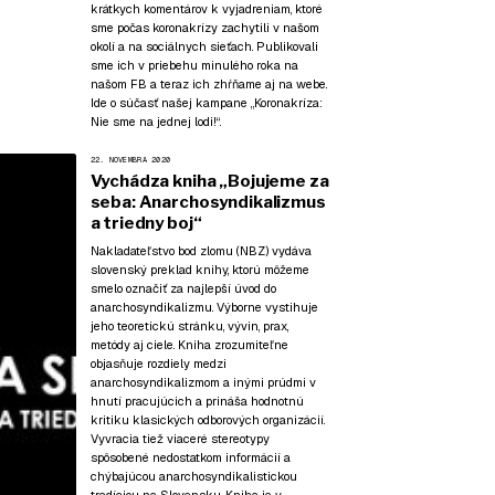
krátkych komentárov k vyjadreniam, ktoré
sme počas koronakrízy zachytili v našom
okolí a na sociálnych sieťach. Publikovali
sme ich v priebehu minulého roka na
našom FB a teraz ich zhŕňame aj na webe.
Ide o súčasť našej kampane
„Koronakríza:
Nie sme na jednej lodi!“
.
22. NOVEMBRA 2020
Vychádza kniha „Bojujeme za
seba: Anarchosyndikalizmus
a triedny boj“
Nakladateľstvo bod zlomu (NBZ) vydáva
slovenský preklad knihy, ktorú môžeme
smelo označiť za najlepší úvod do
anarchosyndikalizmu. Výborne vystihuje
jeho teoretickú stránku, vývin, prax,
metódy aj ciele. Kniha zrozumiteľne
objasňuje rozdiely medzi
anarchosyndikalizmom a inými prúdmi v
hnutí pracujúcich a prináša hodnotnú
kritiku klasických odborových organizácií.
Vyvracia tiež viaceré stereotypy
spôsobené nedostatkom informácií a
chýbajúcou anarchosyndikalistickou