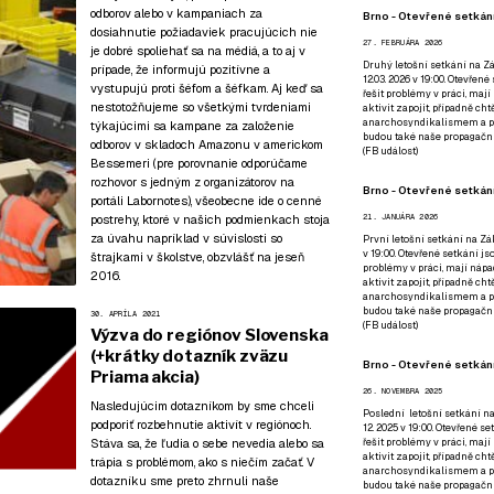
odborov alebo v kampaniach za
Brno - Otevřené setkání
dosiahnutie požiadaviek pracujúcich nie
27. FEBRUÁRA 2026
je dobré spoliehať sa na médiá, a to aj v
Druhý letošní setkání na Zá
prípade, že informujú pozitívne a
12.03. 2026 v 19:00. Otevřen
vystupujú proti šéfom a šéfkam. Aj keď sa
řešit problémy v práci, mají
nestotožňujeme so všetkými tvrdeniami
aktivit zapojit, případně ch
anarchosyndikalismem a poz
týkajúcimi sa kampane za založenie
budou také naše propagační
odborov v skladoch Amazonu v americkom
(
FB událost
)
Bessemeri (
pre porovnanie odporúčame
rozhovor s jedným z organizátorov na
Brno - Otevřené setkání
portáli Labornotes
), všeobecne ide o cenné
postrehy, ktoré v našich podmienkach stoja
21. JANUÁRA 2026
za úvahu napríklad v súvislosti so
První letošní setkání na Zák
v 19:00. Otevřené setkání js
štrajkami v školstve, obzvlášť na jeseň
problémy v práci, mají nápad
2016.
aktivit zapojit, případně ch
anarchosyndikalismem a poz
budou také naše propagační
30. APRÍLA 2021
(
FB událost
)
Výzva do regiónov Slovenska
(+krátky dotazník zväzu
Brno - Otevřené setkání
Priama akcia)
26. NOVEMBRA 2025
Nasledujúcim dotazníkom by sme chceli
Poslední letošní setkání na
podporiť rozbehnutie aktivít v regiónoch.
12. 2025 v 19:00. Otevřené s
Stáva sa, že ľudia o sebe nevedia alebo sa
řešit problémy v práci, mají
aktivit zapojit, případně ch
trápia s problémom, ako s niečím začať. V
anarchosyndikalismem a poz
dotazníku sme preto zhrnuli naše
budou také naše propagační