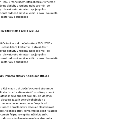
ní jsou určené lidem, kteří chtějí aktivněřešit
y na aktivity v regionu nebo se chtějí do
tějí diskutovat o tématech spojených s
nat podobně smýšlející lidi z okolí. Na místě
 materiály a publikace.
 svazu Priama akcia (28. 4.)
i Ocásci se uskuteční v úterý 28.04. 2026 v
 určené lidem, kteří chtějí aktivně řešit
y na aktivity v regionu nebo se chtějí do
tějí diskutovat o tématech spojených s
nat podobně smýšlející lidi z okolí. Na místě
 materiály a publikace.
zu Priama akcia v Košiciach (18.3.)
a v Košiciach uskutoční otvorené stretnutie.
í, ktorí chcú aktívne riešiť problémy v práci
platené mzdy), prispieť do diskusie vlastnou
alebo sa zapojiť do prebiehajúcich a
 iného sa budeme rozprávať napríklad o
rípadoch problémov v práci, a o plánovaných
de. Ak chceš prísť, kontaktuj nás cez
FB
alebo
up.net). Prípadne
vyplň aj náš dotazník
.
odrobnostiach o mieste a čase stretnutia.