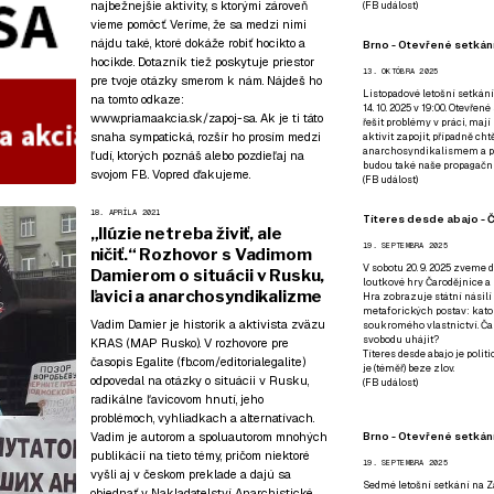
najbežnejšie aktivity, s ktorými zároveň
(
FB událost
)
vieme pomôcť. Veríme, že sa medzi nimi
nájdu také, ktoré dokáže robiť hocikto a
Brno - Otevřené setkání
hocikde. Dotazník tiež poskytuje priestor
13. OKTÓBRA 2025
pre tvoje otázky smerom k nám. Nájdeš ho
Listopadové letošní setkání
na tomto odkaze:
14. 10. 2025 v 19:00. Otevřen
www.priamaakcia.sk/zapoj-sa
. Ak je ti táto
řešit problémy v práci, mají
snaha sympatická, rozšír ho prosím medzi
aktivit zapojit, případně ch
anarchosyndikalismem a poz
ľudí, ktorých poznáš alebo pozdieľaj na
budou také naše propagační
svojom FB. Vopred ďakujeme.
(
FB událost
)
18. APRÍLA 2021
Títeres desde abajo - Č
„Ilúzie netreba živiť, ale
19. SEPTEMBRA 2025
ničiť.“ Rozhovor s Vadimom
V sobotu 20. 9. 2025 zveme d
Damierom o situácii v Rusku,
loutkové hry Čarodějnice a 
ľavici a anarchosyndikalizme
Hra zobrazuje státní násilí
metaforických postav: katol
Vadim Damier je historik a aktivista zväzu
soukromého vlastnictví. Čar
svobodu uhájit?
KRAS (MAP Rusko). V rozhovore pre
Títeres desde abajo je poli
časopis Egalite (fb.com/editorialegalite)
je (téměř) beze zlov.
odpovedal na otázky o situácii v Rusku,
(
FB událost
)
radikálne ľavicovom hnutí, jeho
problémoch, vyhliadkach a alternatívach.
Brno - Otevřené setkán
Vadim je autorom a spoluautorom mnohých
publikácií na tieto témy, pričom niektoré
19. SEPTEMBRA 2025
vyšli aj v českom preklade a dajú sa
Sedmé letošní setkání na Z
objednať v
Nakladatelství Anarchistické