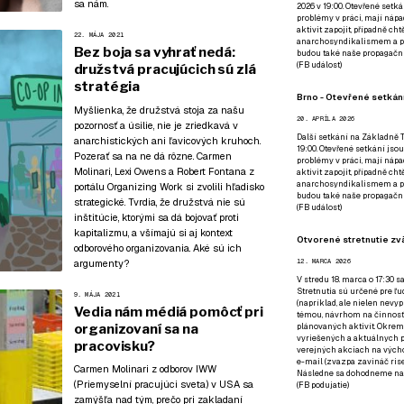
sa nám
.
2026 v 19:00. Otevřené setká
problémy v práci, mají nápad
aktivit zapojit, případně ch
22. MÁJA 2021
anarchosyndikalismem a poz
Bez boja sa vyhrať nedá:
budou také naše propagační
(
FB událost
)
družstvá pracujúcich sú zlá
stratégia
Brno - Otevřené setkání
Myšlienka, že družstvá stoja za našu
20. APRÍLA 2026
pozornosť a úsilie, nie je zriedkavá v
Další setkání na Základně Tř
anarchistických ani ľavicových kruhoch.
19:00. Otevřené setkání jsou
Pozerať sa na ne dá rôzne. Carmen
problémy v práci, mají nápad
Molinari, Lexi Owens a Robert Fontana z
aktivit zapojit, případně ch
anarchosyndikalismem a poz
portálu Organizing Work si zvolili hľadisko
budou také naše propagační
strategické. Tvrdia, že družstvá nie sú
(
FB událost
)
inštitúcie, ktorými sa dá bojovať proti
kapitalizmu, a všímajú si aj kontext
Otvorené stretnutie zvä
odborového organizovania. Aké sú ich
argumenty?
12. MARCA 2026
V stredu 18. marca o 17:30 s
Stretnutia sú určené pre ľud
9. MÁJA 2021
(napríklad, ale nielen nevy
Vedia nám médiá pomôcť pri
témou, návrhom na činnosť 
organizovaní sa na
plánovaných aktivít. Okrem
vyriešených a aktuálnych p
pracovisku?
verejných akciach na výcho
e-mail (zvazpa zavináč rise
Carmen Molinari z odborov IWW
Následne sa dohodneme na p
(Priemyselní pracujúci sveta) v USA sa
(
FB podujatie
)
zamýšľa nad tým, prečo pri zakladaní