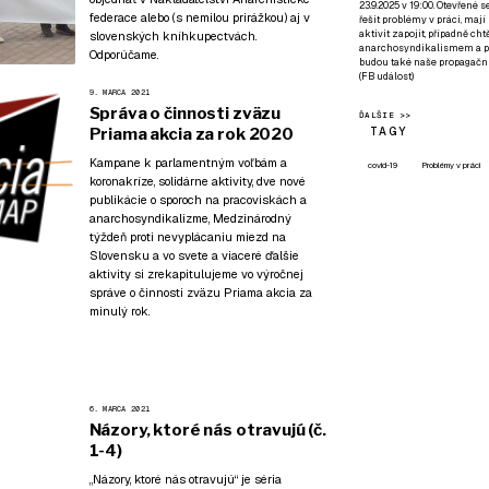
23.9.2025 v 19:00. Otevřené 
federace
alebo (s nemilou prirážkou) aj v
řešit problémy v práci, mají
aktivit zapojit, případně ch
slovenských kníhkupectvách.
anarchosyndikalismem a poz
Odporúčame.
budou také naše propagační
(
FB událost
)
9. MARCA 2021
Správa o činnosti zväzu
ĎALŠIE >>
TAGY
Priama akcia za rok 2020
Kampane k parlamentným voľbám a
covid-19
Problémy v práci
koronakríze, solidárne aktivity, dve nové
publikácie o sporoch na pracoviskách a
anarchosyndikalizme, Medzinárodný
týždeň proti nevyplácaniu miezd na
Slovensku a vo svete a viaceré ďalšie
aktivity si zrekapitulujeme vo výročnej
správe o činnosti zväzu Priama akcia za
minulý rok.
6. MARCA 2021
Názory, ktoré nás otravujú (č.
1-4)
„Názory, ktoré nás otravujú“ je séria