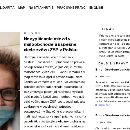
LIDARITA
MAP
NA STIAHNUTIE
PRACOVNÉ PRÁVO
ENGLISH
O NÁS
17. JÚNA 2021
Priama akcia je solidárn
Nevyplácanie miezd v
riešenie problémov na p
maloobchode a úspešné
solidárnych akcií za pr
aj v zahraničí. Od roku 
akcie zväzu ZSP v Poľsku
pracujúcich (MAP), ktor
vyše 20 krajín sveta.
Jedným z odvetví, kde dochádza k
častému porušovaniu pracovného práva a
ĎALŠIE SPRÁVY
nevyplácaniu miezd, je (nielen) v Poľsku
Brno - Otevřené setkání
maloobchod. Zväz ZSP ukončil v marci a v
máji tohto roka spor s prevádzkami siete
9. JÚNA 2026
Żabka vo Varšave a v Lodži. Vo varšavskej
Páté
letošní setkání na Zákl
2026 v 19:00. Otevřené setká
pobočke šéfka zamestnala pracovníčku
problémy v práci, mají nápad
bez zmluvy, a potom jej nechcela vyplatiť
aktivit zapojit, případně ch
celú mzdu. V Lodži zase nechceli vyplatiť
anarchosyndikalismem a poz
celú výšku mzdy. ZSP postupoval tak, ako
budou také naše propagační
(
FB událost
)
zvykneme v podobných prípadoch
postupovať my. Spoločne s pracovníčkami
Brno - Otevřené setkání
mali nachystanú kampaň priamych akcií a
uspeli. Ak máš takýto alebo iný problém na
12. MÁJA 2026
pracovisku a chceš ho aktívne riešiť,
ozvi
Čtvrtý
letošní setkání na Zák