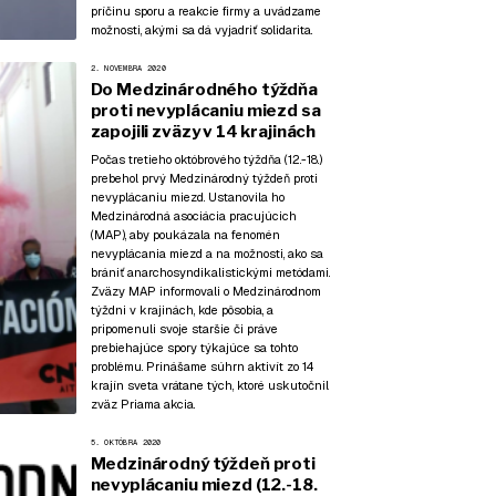
príčinu sporu a reakcie firmy a uvádzame
možnosti, akými sa dá vyjadriť solidarita.
2. NOVEMBRA 2020
Do Medzinárodného týždňa
proti nevyplácaniu miezd sa
zapojili zväzy v 14 krajinách
Počas tretieho októbrového týždňa (12.-18.)
prebehol prvý Medzinárodný týždeň proti
nevyplácaniu miezd. Ustanovila ho
Medzinárodná asociácia pracujúcich
(MAP), aby poukázala na fenomén
nevyplácania miezd a na možnosti, ako sa
brániť anarchosyndikalistickými metódami.
Zväzy MAP informovali o Medzinárodnom
týždni v krajinách, kde pôsobia, a
pripomenuli svoje staršie či práve
prebiehajúce spory týkajúce sa tohto
problému. Prinášame súhrn aktivít zo 14
krajín sveta vrátane tých, ktoré uskutočnil
zväz Priama akcia.
5. OKTÓBRA 2020
Medzinárodný týždeň proti
nevyplácaniu miezd (12.-18.