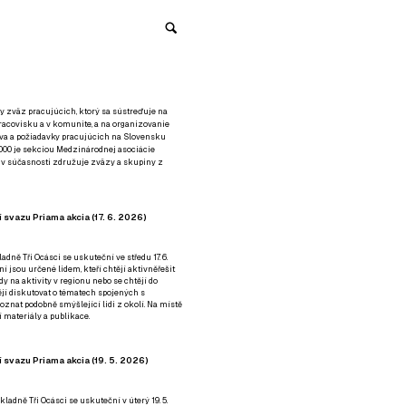
y zväz pracujúcich, ktorý sa sústreďuje na
racovisku a v komunite, a na organizovanie
áva a požiadavky pracujúcich na Slovensku
2000 je sekciou Medzinárodnej asociácie
á v súčasnosti združuje zväzy a skupiny z
 svazu Priama akcia (17. 6. 2026)
adně Tři Ocásci se uskuteční ve středu 17. 6.
ní jsou určené lidem, kteří chtějí aktivněřešit
y na aktivity v regionu nebo se chtějí do
tějí diskutovat o tématech spojených s
nat podobně smýšlející lidi z okolí. Na místě
 materiály a publikace.
 svazu Priama akcia (19. 5. 2026)
ladně Tři Ocásci se uskuteční v úterý 19. 5.