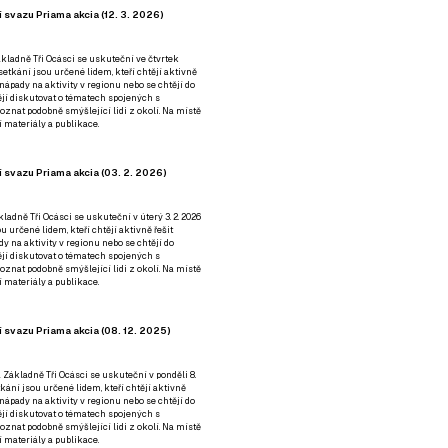
 svazu Priama akcia (12. 3. 2026)
kladně Tři Ocásci se uskuteční ve čtvrtek
é setkání jsou určené lidem, kteří chtějí aktivně
 nápady na aktivity v regionu nebo se chtějí do
tějí diskutovat o tématech spojených s
nat podobně smýšlející lidi z okolí. Na místě
 materiály a publikace.
 svazu Priama akcia (03. 2. 2026)
ladně Tři Ocásci se uskuteční v úterý 3. 2. 2026
ou určené lidem, kteří chtějí aktivně řešit
y na aktivity v regionu nebo se chtějí do
tějí diskutovat o tématech spojených s
nat podobně smýšlející lidi z okolí. Na místě
 materiály a publikace.
 svazu Priama akcia (08. 12. 2025)
 Základně Tři Ocásci se uskuteční v ponděli 8.
etkání jsou určené lidem, kteří chtějí aktivně
 nápady na aktivity v regionu nebo se chtějí do
tějí diskutovat o tématech spojených s
nat podobně smýšlející lidi z okolí. Na místě
 materiály a publikace.