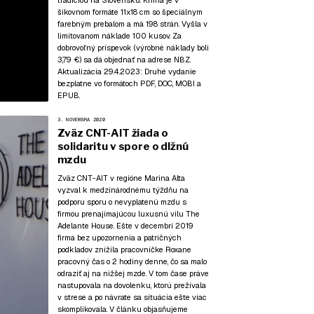
tradíciou na Slovensku. Kniha je v
šikovnom formáte 11x18 cm so špeciálnym
farebným prebalom a má 198 strán. Vyšla v
limitovanom náklade 100 kusov. Za
dobrovoľný príspevok (výrobné náklady boli
3,79 €) sa dá objednať na adrese NBZ.
Aktualizácia 29.4.2023:
Druhé vydanie
bezplatne vo formátoch
PDF
,
DOC
,
MOBI
a
EPUB
.
3. NOVEMBRA 2020
Zväz CNT-AIT žiada o
solidaritu v spore o dlžnú
mzdu
Zväz CNT-AIT v regióne Marina Alta
vyzval k medzinárodnému týždňu na
podporu sporu o nevyplatenú mzdu s
firmou prenajímajúcou luxusnú vilu The
Adelante House. Ešte v decembri 2019
firma bez upozornenia a patričných
podkladov znížila pracovníčke Roxane
pracovný čas o 2 hodiny denne, čo sa malo
odraziť aj na nižšej mzde. V tom čase práve
nastupovala na dovolenku, ktorú prežívala
v strese a po návrate sa situácia ešte viac
skomplikovala. V článku objasňujeme