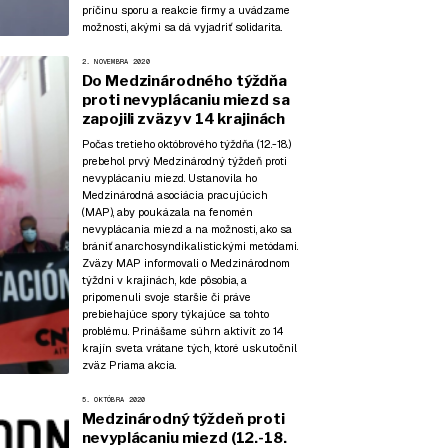
príčinu sporu a reakcie firmy a uvádzame
možnosti, akými sa dá vyjadriť solidarita.
2. NOVEMBRA 2020
Do Medzinárodného týždňa
proti nevyplácaniu miezd sa
zapojili zväzy v 14 krajinách
Počas tretieho októbrového týždňa (12.-18.)
prebehol prvý Medzinárodný týždeň proti
nevyplácaniu miezd. Ustanovila ho
Medzinárodná asociácia pracujúcich
(MAP), aby poukázala na fenomén
nevyplácania miezd a na možnosti, ako sa
brániť anarchosyndikalistickými metódami.
Zväzy MAP informovali o Medzinárodnom
týždni v krajinách, kde pôsobia, a
pripomenuli svoje staršie či práve
prebiehajúce spory týkajúce sa tohto
problému. Prinášame súhrn aktivít zo 14
krajín sveta vrátane tých, ktoré uskutočnil
zväz Priama akcia.
5. OKTÓBRA 2020
Medzinárodný týždeň proti
nevyplácaniu miezd (12.-18.