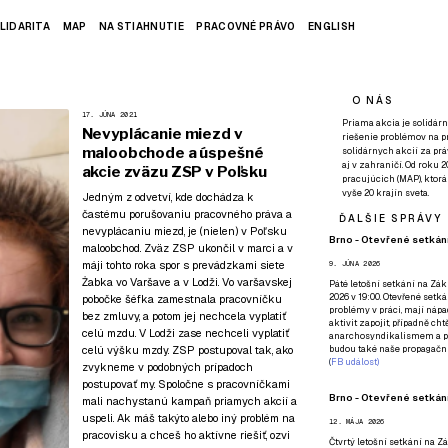
LIDARITA
MAP
NA STIAHNUTIE
PRACOVNÉ PRÁVO
ENGLISH
O NÁS
17. JÚNA 2021
Priama akcia je solidárn
Nevyplácanie miezd v
riešenie problémov na p
maloobchode a úspešné
solidárnych akcií za pr
aj v zahraničí. Od roku 
akcie zväzu ZSP v Poľsku
pracujúcich (MAP), ktor
vyše 20 krajín sveta.
Jedným z odvetví, kde dochádza k
častému porušovaniu pracovného práva a
ĎALŠIE SPRÁVY
nevyplácaniu miezd, je (nielen) v Poľsku
Brno - Otevřené setkání
maloobchod. Zväz ZSP ukončil v marci a v
máji tohto roka spor s prevádzkami siete
9. JÚNA 2026
Żabka vo Varšave a v Lodži. Vo varšavskej
Páté
letošní setkání na Zákl
2026 v 19:00. Otevřené setká
pobočke šéfka zamestnala pracovníčku
problémy v práci, mají nápad
bez zmluvy, a potom jej nechcela vyplatiť
aktivit zapojit, případně ch
celú mzdu. V Lodži zase nechceli vyplatiť
anarchosyndikalismem a poz
celú výšku mzdy. ZSP postupoval tak, ako
budou také naše propagační
(
FB událost
)
zvykneme v podobných prípadoch
postupovať my. Spoločne s pracovníčkami
Brno - Otevřené setkání
mali nachystanú kampaň priamych akcií a
uspeli. Ak máš takýto alebo iný problém na
12. MÁJA 2026
pracovisku a chceš ho aktívne riešiť,
ozvi
Čtvrtý
letošní setkání na Zák