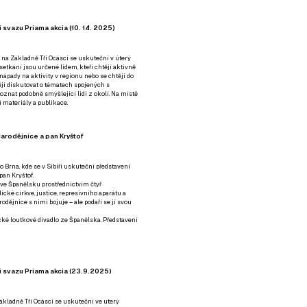
 svazu Priama akcia (10. 14. 2025)
 na Základně Tři Ocásci se uskuteční v úterý
é setkání jsou určené lidem, kteří chtějí aktivně
 nápady na aktivity v regionu nebo se chtějí do
tějí diskutovat o tématech spojených s
nat podobně smýšlející lidi z okolí. Na místě
 materiály a publikace.
arodějnice a pan Kryštof
o Brna, kde se v Sibiři uskuteční představení
pan Kryštof.
 ve Španělsku prostřednictvím čtyř
ické církve, justice, represivního aparátu a
odějnice s nimi bojuje – ale podaří se jí svou
tické loutkové divadlo ze Španělska. Představení
í svazu Priama akcia (23.9.2025)
ákladně Tři Ocásci se uskuteční ve uterý