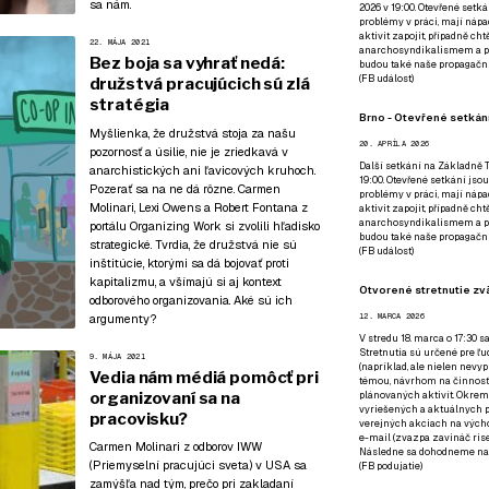
sa nám
.
2026 v 19:00. Otevřené setká
problémy v práci, mají nápad
aktivit zapojit, případně ch
22. MÁJA 2021
anarchosyndikalismem a poz
Bez boja sa vyhrať nedá:
budou také naše propagační
(
FB událost
)
družstvá pracujúcich sú zlá
stratégia
Brno - Otevřené setkání
Myšlienka, že družstvá stoja za našu
20. APRÍLA 2026
pozornosť a úsilie, nie je zriedkavá v
Další setkání na Základně Tř
anarchistických ani ľavicových kruhoch.
19:00. Otevřené setkání jsou
Pozerať sa na ne dá rôzne. Carmen
problémy v práci, mají nápad
Molinari, Lexi Owens a Robert Fontana z
aktivit zapojit, případně ch
anarchosyndikalismem a poz
portálu Organizing Work si zvolili hľadisko
budou také naše propagační
strategické. Tvrdia, že družstvá nie sú
(
FB událost
)
inštitúcie, ktorými sa dá bojovať proti
kapitalizmu, a všímajú si aj kontext
Otvorené stretnutie zvä
odborového organizovania. Aké sú ich
argumenty?
12. MARCA 2026
V stredu 18. marca o 17:30 s
Stretnutia sú určené pre ľud
9. MÁJA 2021
(napríklad, ale nielen nevy
Vedia nám médiá pomôcť pri
témou, návrhom na činnosť 
organizovaní sa na
plánovaných aktivít. Okrem
vyriešených a aktuálnych p
pracovisku?
verejných akciach na výcho
e-mail (zvazpa zavináč rise
Carmen Molinari z odborov IWW
Následne sa dohodneme na p
(Priemyselní pracujúci sveta) v USA sa
(
FB podujatie
)
zamýšľa nad tým, prečo pri zakladaní