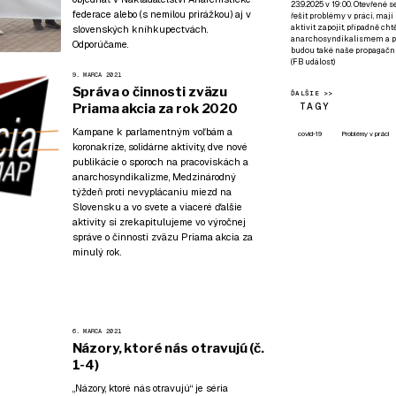
23.9.2025 v 19:00. Otevřené 
federace
alebo (s nemilou prirážkou) aj v
řešit problémy v práci, mají
aktivit zapojit, případně ch
slovenských kníhkupectvách.
anarchosyndikalismem a poz
Odporúčame.
budou také naše propagační
(
FB událost
)
9. MARCA 2021
Správa o činnosti zväzu
ĎALŠIE >>
TAGY
Priama akcia za rok 2020
Kampane k parlamentným voľbám a
covid-19
Problémy v práci
koronakríze, solidárne aktivity, dve nové
publikácie o sporoch na pracoviskách a
anarchosyndikalizme, Medzinárodný
týždeň proti nevyplácaniu miezd na
Slovensku a vo svete a viaceré ďalšie
aktivity si zrekapitulujeme vo výročnej
správe o činnosti zväzu Priama akcia za
minulý rok.
6. MARCA 2021
Názory, ktoré nás otravujú (č.
1-4)
„Názory, ktoré nás otravujú“ je séria