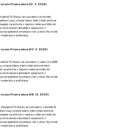
 svazu Priama akcia (12. 3. 2026)
kladně Tři Ocásci se uskuteční ve čtvrtek
é setkání jsou určené lidem, kteří chtějí aktivně
 nápady na aktivity v regionu nebo se chtějí do
tějí diskutovat o tématech spojených s
nat podobně smýšlející lidi z okolí. Na místě
 materiály a publikace.
 svazu Priama akcia (03. 2. 2026)
ladně Tři Ocásci se uskuteční v úterý 3. 2. 2026
ou určené lidem, kteří chtějí aktivně řešit
y na aktivity v regionu nebo se chtějí do
tějí diskutovat o tématech spojených s
nat podobně smýšlející lidi z okolí. Na místě
 materiály a publikace.
 svazu Priama akcia (08. 12. 2025)
 Základně Tři Ocásci se uskuteční v ponděli 8.
etkání jsou určené lidem, kteří chtějí aktivně
 nápady na aktivity v regionu nebo se chtějí do
tějí diskutovat o tématech spojených s
nat podobně smýšlející lidi z okolí. Na místě
 materiály a publikace.