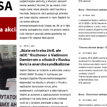
najbežnejšie aktivity, s ktorými zároveň
(
FB událost
)
vieme pomôcť. Veríme, že sa medzi nimi
nájdu také, ktoré dokáže robiť hocikto a
Brno - Otevřené setkání
hocikde. Dotazník tiež poskytuje priestor
13. OKTÓBRA 2025
pre tvoje otázky smerom k nám. Nájdeš ho
Listopadové letošní setkání
na tomto odkaze:
14. 10. 2025 v 19:00. Otevřen
www.priamaakcia.sk/zapoj-sa
. Ak je ti táto
řešit problémy v práci, mají
snaha sympatická, rozšír ho prosím medzi
aktivit zapojit, případně ch
anarchosyndikalismem a poz
ľudí, ktorých poznáš alebo pozdieľaj na
budou také naše propagační
svojom FB. Vopred ďakujeme.
(
FB událost
)
18. APRÍLA 2021
Títeres desde abajo - Č
„Ilúzie netreba živiť, ale
19. SEPTEMBRA 2025
ničiť.“ Rozhovor s Vadimom
V sobotu 20. 9. 2025 zveme d
Damierom o situácii v Rusku,
loutkové hry Čarodějnice a 
ľavici a anarchosyndikalizme
Hra zobrazuje státní násilí
metaforických postav: katol
Vadim Damier je historik a aktivista zväzu
soukromého vlastnictví. Čar
svobodu uhájit?
KRAS (MAP Rusko). V rozhovore pre
Títeres desde abajo je poli
časopis Egalite (fb.com/editorialegalite)
je (téměř) beze zlov.
odpovedal na otázky o situácii v Rusku,
(
FB událost
)
radikálne ľavicovom hnutí, jeho
problémoch, vyhliadkach a alternatívach.
Brno - Otevřené setkán
Vadim je autorom a spoluautorom mnohých
publikácií na tieto témy, pričom niektoré
19. SEPTEMBRA 2025
vyšli aj v českom preklade a dajú sa
Sedmé letošní setkání na Z
objednať v
Nakladatelství Anarchistické