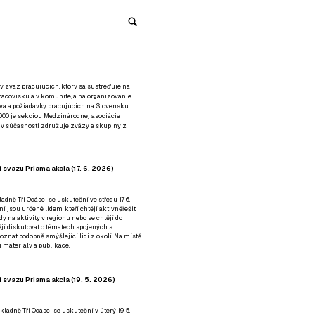
y zväz pracujúcich, ktorý sa sústreďuje na
racovisku a v komunite, a na organizovanie
áva a požiadavky pracujúcich na Slovensku
2000 je sekciou Medzinárodnej asociácie
á v súčasnosti združuje zväzy a skupiny z
 svazu Priama akcia (17. 6. 2026)
adně Tři Ocásci se uskuteční ve středu 17. 6.
ní jsou určené lidem, kteří chtějí aktivněřešit
y na aktivity v regionu nebo se chtějí do
tějí diskutovat o tématech spojených s
nat podobně smýšlející lidi z okolí. Na místě
 materiály a publikace.
 svazu Priama akcia (19. 5. 2026)
ladně Tři Ocásci se uskuteční v úterý 19. 5.