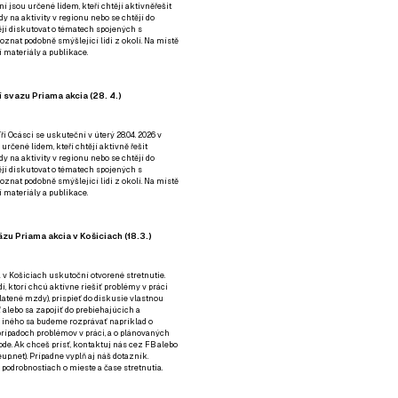
ní jsou určené lidem, kteří chtějí aktivněřešit
y na aktivity v regionu nebo se chtějí do
tějí diskutovat o tématech spojených s
nat podobně smýšlející lidi z okolí. Na místě
 materiály a publikace.
 svazu Priama akcia (28. 4.)
i Ocásci se uskuteční v úterý 28.04. 2026 v
 určené lidem, kteří chtějí aktivně řešit
y na aktivity v regionu nebo se chtějí do
tějí diskutovat o tématech spojených s
nat podobně smýšlející lidi z okolí. Na místě
 materiály a publikace.
zu Priama akcia v Košiciach (18.3.)
a v Košiciach uskutoční otvorené stretnutie.
í, ktorí chcú aktívne riešiť problémy v práci
platené mzdy), prispieť do diskusie vlastnou
alebo sa zapojiť do prebiehajúcich a
 iného sa budeme rozprávať napríklad o
rípadoch problémov v práci, a o plánovaných
de. Ak chceš prísť, kontaktuj nás cez
FB
alebo
up.net). Prípadne
vyplň aj náš dotazník
.
odrobnostiach o mieste a čase stretnutia.