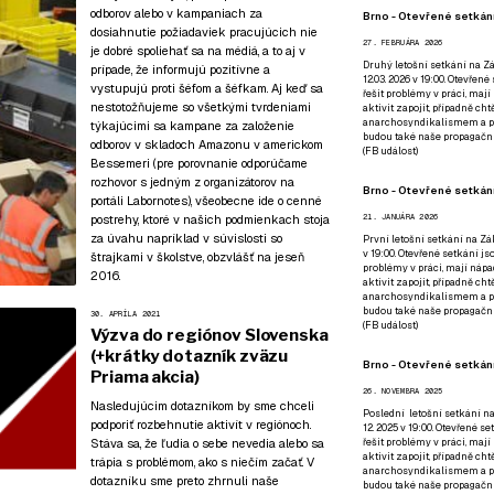
odborov alebo v kampaniach za
Brno - Otevřené setkání
dosiahnutie požiadaviek pracujúcich nie
27. FEBRUÁRA 2026
je dobré spoliehať sa na médiá, a to aj v
Druhý letošní setkání na Zá
prípade, že informujú pozitívne a
12.03. 2026 v 19:00. Otevřen
vystupujú proti šéfom a šéfkam. Aj keď sa
řešit problémy v práci, mají
nestotožňujeme so všetkými tvrdeniami
aktivit zapojit, případně ch
anarchosyndikalismem a poz
týkajúcimi sa kampane za založenie
budou také naše propagační
odborov v skladoch Amazonu v americkom
(
FB událost
)
Bessemeri (
pre porovnanie odporúčame
rozhovor s jedným z organizátorov na
Brno - Otevřené setkání
portáli Labornotes
), všeobecne ide o cenné
postrehy, ktoré v našich podmienkach stoja
21. JANUÁRA 2026
za úvahu napríklad v súvislosti so
První letošní setkání na Zák
v 19:00. Otevřené setkání js
štrajkami v školstve, obzvlášť na jeseň
problémy v práci, mají nápad
2016.
aktivit zapojit, případně ch
anarchosyndikalismem a poz
budou také naše propagační
30. APRÍLA 2021
(
FB událost
)
Výzva do regiónov Slovenska
(+krátky dotazník zväzu
Brno - Otevřené setkání
Priama akcia)
26. NOVEMBRA 2025
Nasledujúcim dotazníkom by sme chceli
Poslední letošní setkání na
podporiť rozbehnutie aktivít v regiónoch.
12. 2025 v 19:00. Otevřené s
Stáva sa, že ľudia o sebe nevedia alebo sa
řešit problémy v práci, mají
aktivit zapojit, případně ch
trápia s problémom, ako s niečím začať. V
anarchosyndikalismem a poz
dotazníku sme preto zhrnuli naše
budou také naše propagační