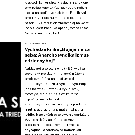
krátkych komentárov k vyjadreniam, ktoré
sme počas koronakrízy zachytili v našom
okolí a na sociálnych sieťach. Publikovali
sme ich v priebehu minulého roka na
našom FB a teraz ich zhŕňame aj na webe.
Ide o súčasť našej kampane
„Koronakríza:
Nie sme na jednej lodi!“
.
22. NOVEMBRA 2020
Vychádza kniha „Bojujeme za
seba: Anarchosyndikalizmus
a triedny boj“
Nakladateľstvo bod zlomu (NBZ) vydáva
slovenský preklad knihy, ktorú môžeme
smelo označiť za najlepší úvod do
anarchosyndikalizmu. Výborne vystihuje
jeho teoretickú stránku, vývin, prax,
metódy aj ciele. Kniha zrozumiteľne
objasňuje rozdiely medzi
anarchosyndikalizmom a inými prúdmi v
hnutí pracujúcich a prináša hodnotnú
kritiku klasických odborových organizácií.
Vyvracia tiež viaceré stereotypy
spôsobené nedostatkom informácií a
chýbajúcou anarchosyndikalistickou