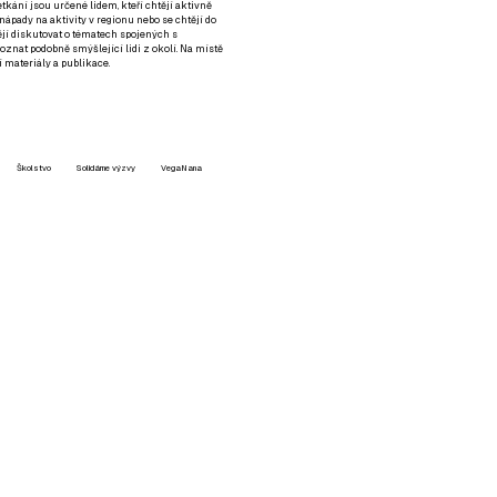
setkání jsou určené lidem, kteří chtějí aktivně
 nápady na aktivity v regionu nebo se chtějí do
tějí diskutovat o tématech spojených s
nat podobně smýšlející lidi z okolí. Na místě
 materiály a publikace.
Školstvo
Solidárne výzvy
VegaNana