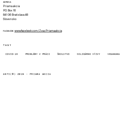
ADRESA
Priama akcia
P.O. Box 16
841 06 Bratislava 48
Slovensko
www.facebook.com/Zvaz.Priama.akcia
FACEBOOK
TAGY
COVID-19
PROBLÉMY V PRÁCI
ŠKOLSTVO
SOLIDÁRNE VÝZVY
VEGANANA
ANTI(©) 2024 -
PRIAMA AKCIA