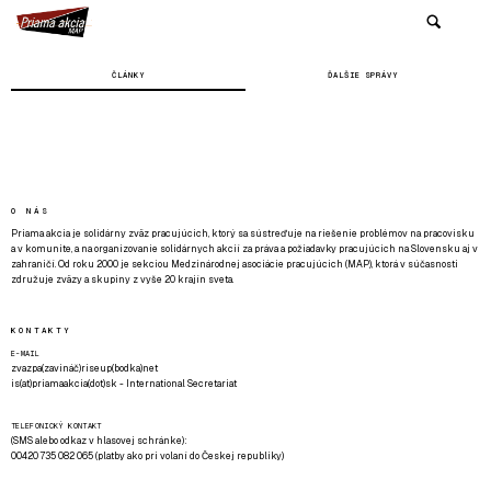
ČLÁNKY
ĎALŠIE SPRÁVY
O NÁS
Priama akcia je solidárny zväz pracujúcich, ktorý sa sústreďuje na riešenie problémov na pracovisku
a v komunite, a na organizovanie solidárnych akcií za práva a požiadavky pracujúcich na Slovensku aj v
zahraničí. Od roku 2000 je sekciou Medzinárodnej asociácie pracujúcich (MAP), ktorá v súčasnosti
združuje zväzy a skupiny z vyše 20 krajín sveta.
KONTAKTY
E-MAIL
zvazpa(zavináč)riseup(bodka)net
is(at)priamaakcia(dot)sk - International Secretariat
TELEFONICKÝ KONTAKT
(SMS alebo odkaz v hlasovej schránke):
00420 735 082 065 (platby ako pri volaní do Českej republiky)