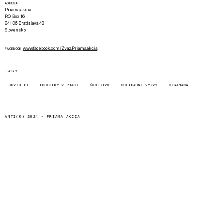
ADRESA
Priama akcia
P.O. Box 16
841 06 Bratislava 48
Slovensko
www.facebook.com/Zvaz.Priama.akcia
FACEBOOK
TAGY
COVID-19
PROBLÉMY V PRÁCI
ŠKOLSTVO
SOLIDÁRNE VÝZVY
VEGANANA
ANTI(©) 2024 -
PRIAMA AKCIA