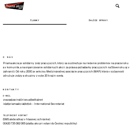
ČLÁNKY
ĎALŠIE SPRÁVY
O NÁS
Priama akcia je solidárny zväz pracujúcich, ktorý sa sústreďuje na riešenie problémov na pracovisku
a v komunite, a na organizovanie solidárnych akcií za práva a požiadavky pracujúcich na Slovensku aj v
zahraničí. Od roku 2000 je sekciou Medzinárodnej asociácie pracujúcich (MAP), ktorá v súčasnosti
združuje zväzy a skupiny z vyše 20 krajín sveta.
KONTAKTY
E-MAIL
zvazpa(zavináč)riseup(bodka)net
is(at)priamaakcia(dot)sk - International Secretariat
TELEFONICKÝ KONTAKT
(SMS alebo odkaz v hlasovej schránke):
00420 735 082 065 (platby ako pri volaní do Českej republiky)