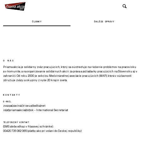
ČLÁNKY
ĎALŠIE SPRÁVY
O NÁS
Priama akcia je solidárny zväz pracujúcich, ktorý sa sústreďuje na riešenie problémov na pracovisku
a v komunite, a na organizovanie solidárnych akcií za práva a požiadavky pracujúcich na Slovensku aj v
zahraničí. Od roku 2000 je sekciou Medzinárodnej asociácie pracujúcich (MAP), ktorá v súčasnosti
združuje zväzy a skupiny z vyše 20 krajín sveta.
KONTAKTY
E-MAIL
zvazpa(zavináč)riseup(bodka)net
is(at)priamaakcia(dot)sk - International Secretariat
TELEFONICKÝ KONTAKT
(SMS alebo odkaz v hlasovej schránke):
00420 735 082 065 (platby ako pri volaní do Českej republiky)