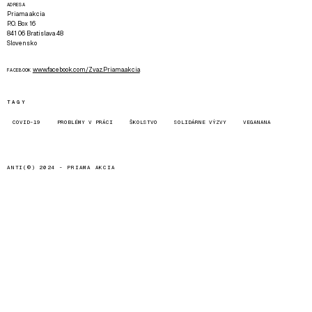
ADRESA
Priama akcia
P.O. Box 16
841 06 Bratislava 48
Slovensko
www.facebook.com/Zvaz.Priama.akcia
FACEBOOK
TAGY
COVID-19
PROBLÉMY V PRÁCI
ŠKOLSTVO
SOLIDÁRNE VÝZVY
VEGANANA
ANTI(©) 2024 -
PRIAMA AKCIA