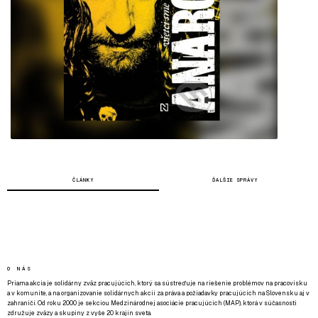
ČLÁNKY
ĎALŠIE SPRÁVY
O NÁS
Priama akcia je solidárny zväz pracujúcich, ktorý sa sústreďuje na riešenie problémov na pracovisku
a v komunite, a na organizovanie solidárnych akcií za práva a požiadavky pracujúcich na Slovensku aj v
zahraničí. Od roku 2000 je sekciou Medzinárodnej asociácie pracujúcich (MAP), ktorá v súčasnosti
združuje zväzy a skupiny z vyše 20 krajín sveta.