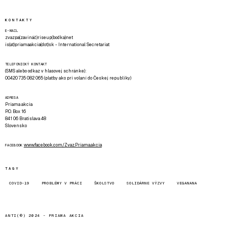
KONTAKTY
E-MAIL
zvazpa(zavináč)riseup(bodka)net
is(at)priamaakcia(dot)sk - International Secretariat
TELEFONICKÝ KONTAKT
(SMS alebo odkaz v hlasovej schránke):
00420 735 082 065 (platby ako pri volaní do Českej republiky)
ADRESA
Priama akcia
P.O. Box 16
841 06 Bratislava 48
Slovensko
www.facebook.com/Zvaz.Priama.akcia
FACEBOOK
TAGY
COVID-19
PROBLÉMY V PRÁCI
ŠKOLSTVO
SOLIDÁRNE VÝZVY
VEGANANA
ANTI(©) 2024 -
PRIAMA AKCIA