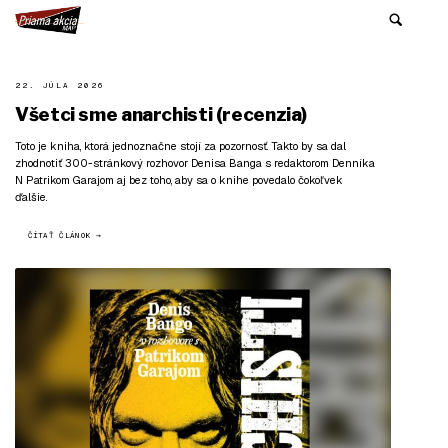
22. JÚLA 2026
Všetci sme anarchisti (recenzia)
Toto je kniha, ktorá jednoznačne stojí za pozornosť. Takto by sa dal
zhodnotiť 300-stránkový rozhovor Denisa Banga s redaktorom Denníka
N Patrikom Garajom aj bez toho, aby sa o knihe povedalo čokoľvek
ďalšie.
ČÍTAŤ ČLÁNOK →