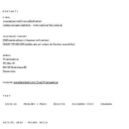
KONTAKTY
E-MAIL
zvazpa(zavináč)riseup(bodka)net
is(at)priamaakcia(dot)sk - International Secretariat
TELEFONICKÝ KONTAKT
(SMS alebo odkaz v hlasovej schránke):
00420 735 082 065 (platby ako pri volaní do Českej republiky)
ADRESA
Priama akcia
P.O. Box 16
841 06 Bratislava 48
Slovensko
www.facebook.com/Zvaz.Priama.akcia
FACEBOOK
TAGY
COVID-19
PROBLÉMY V PRÁCI
ŠKOLSTVO
SOLIDÁRNE VÝZVY
VEGANANA
ANTI(©) 2024 -
PRIAMA AKCIA