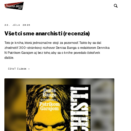
22. JÚLA 2026
Všetci sme anarchisti (recenzia)
Toto je kniha, ktorá jednoznačne stojí za pozornosť. Takto by sa dal
zhodnotiť 300-stránkový rozhovor Denisa Banga s redaktorom Denníka
N Patrikom Garajom aj bez toho, aby sa o knihe povedalo čokoľvek
ďalšie.
ČÍTAŤ ČLÁNOK →