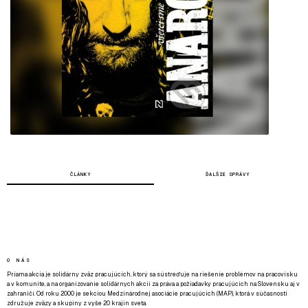
ČLÁNKY
ĎALŠIE SPRÁVY
O NÁS
Priama akcia je solidárny zväz pracujúcich, ktorý sa sústreďuje na riešenie problémov na pracovisku
a v komunite, a na organizovanie solidárnych akcií za práva a požiadavky pracujúcich na Slovensku aj v
zahraničí. Od roku 2000 je sekciou Medzinárodnej asociácie pracujúcich (MAP), ktorá v súčasnosti
združuje zväzy a skupiny z vyše 20 krajín sveta.