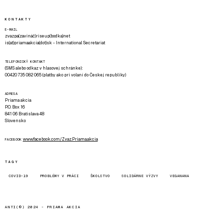
KONTAKTY
E-MAIL
zvazpa(zavináč)riseup(bodka)net
is(at)priamaakcia(dot)sk - International Secretariat
TELEFONICKÝ KONTAKT
(SMS alebo odkaz v hlasovej schránke):
00420 735 082 065 (platby ako pri volaní do Českej republiky)
ADRESA
Priama akcia
P.O. Box 16
841 06 Bratislava 48
Slovensko
www.facebook.com/Zvaz.Priama.akcia
FACEBOOK
TAGY
COVID-19
PROBLÉMY V PRÁCI
ŠKOLSTVO
SOLIDÁRNE VÝZVY
VEGANANA
ANTI(©) 2024 -
PRIAMA AKCIA