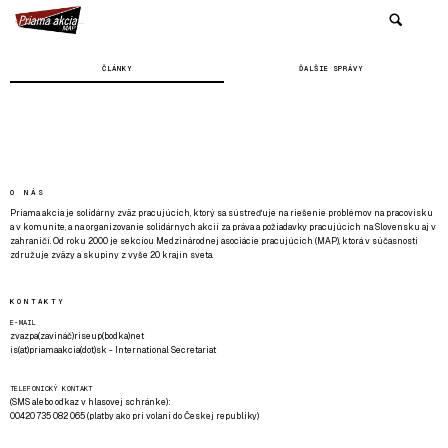
ČLÁNKY
ĎALŠIE SPRÁVY
O NÁS
Priama akcia je solidárny zväz pracujúcich, ktorý sa sústreďuje na riešenie problémov na pracovisku
a v komunite, a na organizovanie solidárnych akcií za práva a požiadavky pracujúcich na Slovensku aj v
zahraničí. Od roku 2000 je sekciou Medzinárodnej asociácie pracujúcich (MAP), ktorá v súčasnosti
združuje zväzy a skupiny z vyše 20 krajín sveta.
KONTAKTY
E-MAIL
zvazpa(zavináč)riseup(bodka)net
is(at)priamaakcia(dot)sk - International Secretariat
TELEFONICKÝ KONTAKT
(SMS alebo odkaz v hlasovej schránke):
00420 735 082 065 (platby ako pri volaní do Českej republiky)