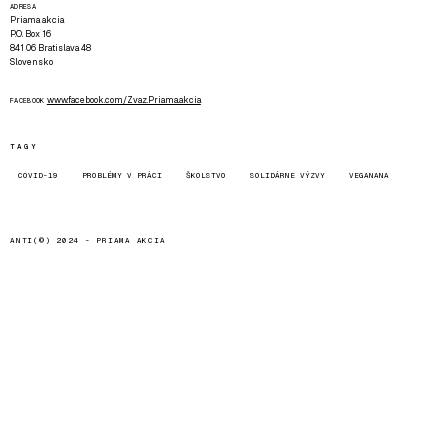
ADRESA
Priama akcia
P.O. Box 16
841 06 Bratislava 48
Slovensko
www.facebook.com/Zvaz.Priama.akcia
FACEBOOK
TAGY
COVID-19
PROBLÉMY V PRÁCI
ŠKOLSTVO
SOLIDÁRNE VÝZVY
VEGANANA
ANTI(©) 2024 -
PRIAMA AKCIA