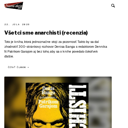
22. JÚLA 2026
Všetci sme anarchisti (recenzia)
Toto je kniha, ktorá jednoznačne stojí za pozornosť. Takto by sa dal
zhodnotiť 300-stránkový rozhovor Denisa Banga s redaktorom Denníka
N Patrikom Garajom aj bez toho, aby sa o knihe povedalo čokoľvek
ďalšie.
ČÍTAŤ ČLÁNOK →