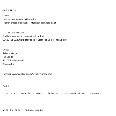
KONTAKTY
E-MAIL
zvazpa(zavináč)riseup(bodka)net
is(at)priamaakcia(dot)sk - International Secretariat
TELEFONICKÝ KONTAKT
(SMS alebo odkaz v hlasovej schránke):
00420 735 082 065 (platby ako pri volaní do Českej republiky)
ADRESA
Priama akcia
P.O. Box 16
841 06 Bratislava 48
Slovensko
www.facebook.com/Zvaz.Priama.akcia
FACEBOOK
TAGY
COVID-19
PROBLÉMY V PRÁCI
ŠKOLSTVO
SOLIDÁRNE VÝZVY
VEGANANA
ANTI(©) 2024 -
PRIAMA AKCIA