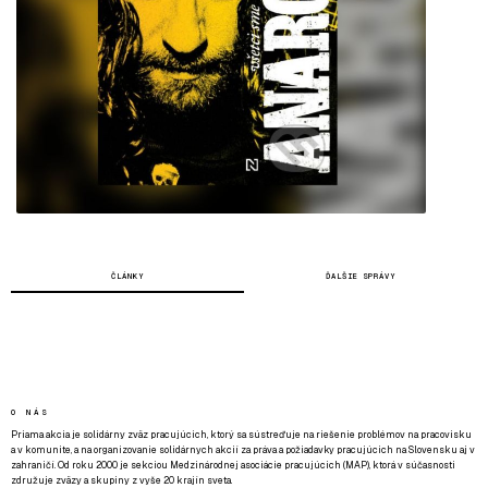
ČLÁNKY
ĎALŠIE SPRÁVY
O NÁS
Priama akcia je solidárny zväz pracujúcich, ktorý sa sústreďuje na riešenie problémov na pracovisku
a v komunite, a na organizovanie solidárnych akcií za práva a požiadavky pracujúcich na Slovensku aj v
zahraničí. Od roku 2000 je sekciou Medzinárodnej asociácie pracujúcich (MAP), ktorá v súčasnosti
združuje zväzy a skupiny z vyše 20 krajín sveta.