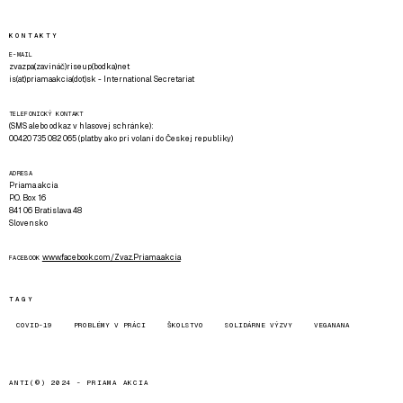
KONTAKTY
E-MAIL
zvazpa(zavináč)riseup(bodka)net
is(at)priamaakcia(dot)sk - International Secretariat
TELEFONICKÝ KONTAKT
(SMS alebo odkaz v hlasovej schránke):
00420 735 082 065 (platby ako pri volaní do Českej republiky)
ADRESA
Priama akcia
P.O. Box 16
841 06 Bratislava 48
Slovensko
www.facebook.com/Zvaz.Priama.akcia
FACEBOOK
TAGY
COVID-19
PROBLÉMY V PRÁCI
ŠKOLSTVO
SOLIDÁRNE VÝZVY
VEGANANA
ANTI(©) 2024 -
PRIAMA AKCIA