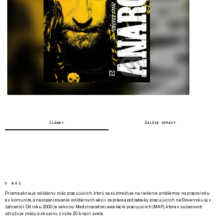
ČLÁNKY
ĎALŠIE SPRÁVY
O NÁS
Priama akcia je solidárny zväz pracujúcich, ktorý sa sústreďuje na riešenie problémov na pracovisku
a v komunite, a na organizovanie solidárnych akcií za práva a požiadavky pracujúcich na Slovensku aj v
zahraničí. Od roku 2000 je sekciou Medzinárodnej asociácie pracujúcich (MAP), ktorá v súčasnosti
združuje zväzy a skupiny z vyše 20 krajín sveta.