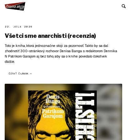
22. JÚLA 2026
Všetci sme anarchisti (recenzia)
Toto je kniha, ktorá jednoznačne stojí za pozornosť. Takto by sa dal
zhodnotiť 300-stránkový rozhovor Denisa Banga s redaktorom Denníka
N Patrikom Garajom aj bez toho, aby sa o knihe povedalo čokoľvek
ďalšie.
ČÍTAŤ ČLÁNOK →