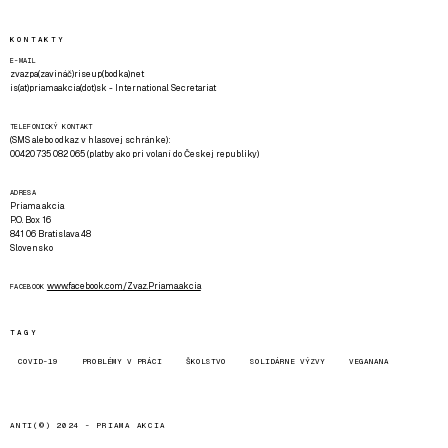
KONTAKTY
E-MAIL
zvazpa(zavináč)riseup(bodka)net
is(at)priamaakcia(dot)sk - International Secretariat
TELEFONICKÝ KONTAKT
(SMS alebo odkaz v hlasovej schránke):
00420 735 082 065 (platby ako pri volaní do Českej republiky)
ADRESA
Priama akcia
P.O. Box 16
841 06 Bratislava 48
Slovensko
www.facebook.com/Zvaz.Priama.akcia
FACEBOOK
TAGY
COVID-19
PROBLÉMY V PRÁCI
ŠKOLSTVO
SOLIDÁRNE VÝZVY
VEGANANA
ANTI(©) 2024 -
PRIAMA AKCIA