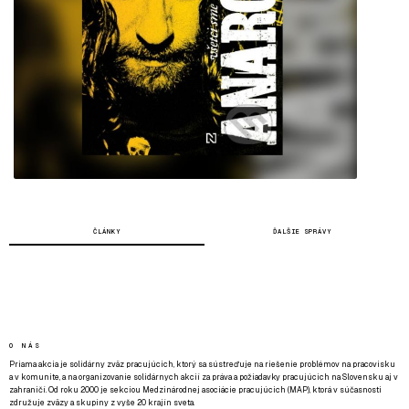
ČLÁNKY
ĎALŠIE SPRÁVY
O NÁS
Priama akcia je solidárny zväz pracujúcich, ktorý sa sústreďuje na riešenie problémov na pracovisku
a v komunite, a na organizovanie solidárnych akcií za práva a požiadavky pracujúcich na Slovensku aj v
zahraničí. Od roku 2000 je sekciou Medzinárodnej asociácie pracujúcich (MAP), ktorá v súčasnosti
združuje zväzy a skupiny z vyše 20 krajín sveta.