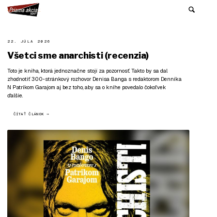
22. JÚLA 2026
Všetci sme anarchisti (recenzia)
Toto je kniha, ktorá jednoznačne stojí za pozornosť. Takto by sa dal
zhodnotiť 300-stránkový rozhovor Denisa Banga s redaktorom Denníka
N Patrikom Garajom aj bez toho, aby sa o knihe povedalo čokoľvek
ďalšie.
ČÍTAŤ ČLÁNOK →