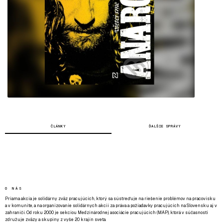
ČLÁNKY
ĎALŠIE SPRÁVY
O NÁS
Priama akcia je solidárny zväz pracujúcich, ktorý sa sústreďuje na riešenie problémov na pracovisku
a v komunite, a na organizovanie solidárnych akcií za práva a požiadavky pracujúcich na Slovensku aj v
zahraničí. Od roku 2000 je sekciou Medzinárodnej asociácie pracujúcich (MAP), ktorá v súčasnosti
združuje zväzy a skupiny z vyše 20 krajín sveta.