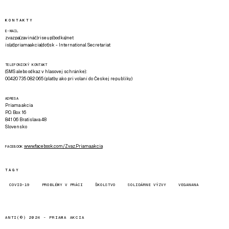
KONTAKTY
E-MAIL
zvazpa(zavináč)riseup(bodka)net
is(at)priamaakcia(dot)sk - International Secretariat
TELEFONICKÝ KONTAKT
(SMS alebo odkaz v hlasovej schránke):
00420 735 082 065 (platby ako pri volaní do Českej republiky)
ADRESA
Priama akcia
P.O. Box 16
841 06 Bratislava 48
Slovensko
www.facebook.com/Zvaz.Priama.akcia
FACEBOOK
TAGY
COVID-19
PROBLÉMY V PRÁCI
ŠKOLSTVO
SOLIDÁRNE VÝZVY
VEGANANA
ANTI(©) 2024 -
PRIAMA AKCIA