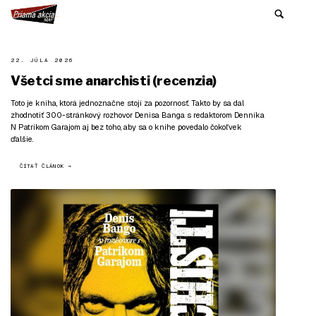
22. JÚLA 2026
Všetci sme anarchisti (recenzia)
Toto je kniha, ktorá jednoznačne stojí za pozornosť. Takto by sa dal
zhodnotiť 300-stránkový rozhovor Denisa Banga s redaktorom Denníka
N Patrikom Garajom aj bez toho, aby sa o knihe povedalo čokoľvek
ďalšie.
ČÍTAŤ ČLÁNOK →