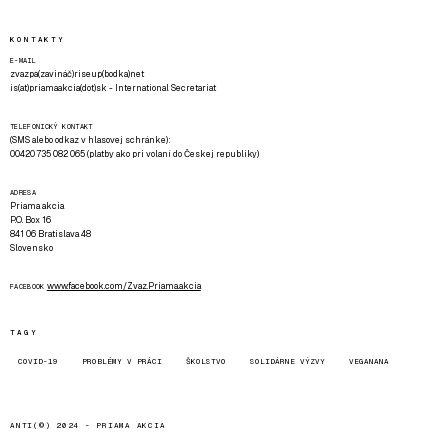
KONTAKTY
E-MAIL
zvazpa(zavináč)riseup(bodka)net
is(at)priamaakcia(dot)sk - International Secretariat
TELEFONICKÝ KONTAKT
(SMS alebo odkaz v hlasovej schránke):
00420 735 082 065 (platby ako pri volaní do Českej republiky)
ADRESA
Priama akcia
P.O. Box 16
841 06 Bratislava 48
Slovensko
www.facebook.com/Zvaz.Priama.akcia
FACEBOOK
TAGY
COVID-19
PROBLÉMY V PRÁCI
ŠKOLSTVO
SOLIDÁRNE VÝZVY
VEGANANA
ANTI(©) 2024 -
PRIAMA AKCIA