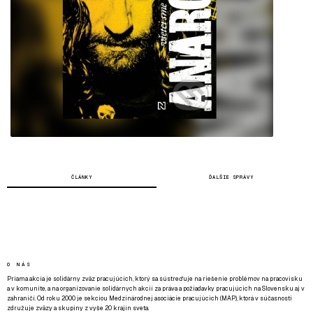
ČLÁNKY
ĎALŠIE SPRÁVY
O NÁS
Priama akcia je solidárny zväz pracujúcich, ktorý sa sústreďuje na riešenie problémov na pracovisku
a v komunite, a na organizovanie solidárnych akcií za práva a požiadavky pracujúcich na Slovensku aj v
zahraničí. Od roku 2000 je sekciou Medzinárodnej asociácie pracujúcich (MAP), ktorá v súčasnosti
združuje zväzy a skupiny z vyše 20 krajín sveta.