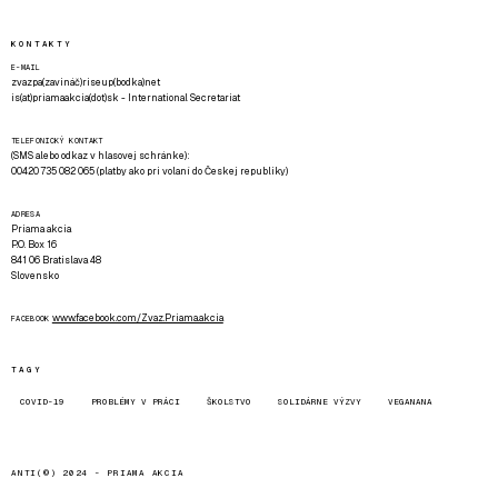
KONTAKTY
E-MAIL
zvazpa(zavináč)riseup(bodka)net
is(at)priamaakcia(dot)sk - International Secretariat
TELEFONICKÝ KONTAKT
(SMS alebo odkaz v hlasovej schránke):
00420 735 082 065 (platby ako pri volaní do Českej republiky)
ADRESA
Priama akcia
P.O. Box 16
841 06 Bratislava 48
Slovensko
www.facebook.com/Zvaz.Priama.akcia
FACEBOOK
TAGY
COVID-19
PROBLÉMY V PRÁCI
ŠKOLSTVO
SOLIDÁRNE VÝZVY
VEGANANA
ANTI(©) 2024 -
PRIAMA AKCIA