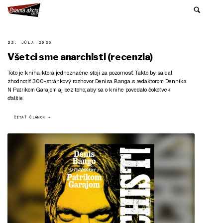
22. JÚLA 2026
Všetci sme anarchisti (recenzia)
Toto je kniha, ktorá jednoznačne stojí za pozornosť. Takto by sa dal
zhodnotiť 300-stránkový rozhovor Denisa Banga s redaktorom Denníka
N Patrikom Garajom aj bez toho, aby sa o knihe povedalo čokoľvek
ďalšie.
ČÍTAŤ ČLÁNOK →