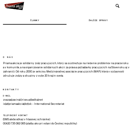
ČLÁNKY
ĎALŠIE SPRÁVY
O NÁS
Priama akcia je solidárny zväz pracujúcich, ktorý sa sústreďuje na riešenie problémov na pracovisku
a v komunite, a na organizovanie solidárnych akcií za práva a požiadavky pracujúcich na Slovensku aj v
zahraničí. Od roku 2000 je sekciou Medzinárodnej asociácie pracujúcich (MAP), ktorá v súčasnosti
združuje zväzy a skupiny z vyše 20 krajín sveta.
KONTAKTY
E-MAIL
zvazpa(zavináč)riseup(bodka)net
is(at)priamaakcia(dot)sk - International Secretariat
TELEFONICKÝ KONTAKT
(SMS alebo odkaz v hlasovej schránke):
00420 735 082 065 (platby ako pri volaní do Českej republiky)