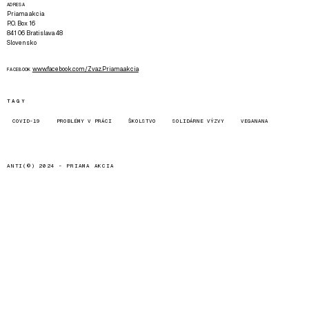
ADRESA
Priama akcia
P.O. Box 16
841 06 Bratislava 48
Slovensko
www.facebook.com/Zvaz.Priama.akcia
FACEBOOK
TAGY
COVID-19
PROBLÉMY V PRÁCI
ŠKOLSTVO
SOLIDÁRNE VÝZVY
VEGANANA
ANTI(©) 2024 -
PRIAMA AKCIA