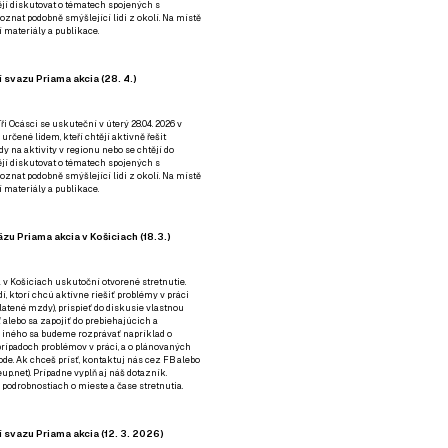
tějí diskutovat o tématech spojených s
nat podobně smýšlející lidi z okolí. Na místě
 materiály a publikace.
 svazu Priama akcia (28. 4.)
i Ocásci se uskuteční v úterý 28.04. 2026 v
 určené lidem, kteří chtějí aktivně řešit
y na aktivity v regionu nebo se chtějí do
tějí diskutovat o tématech spojených s
nat podobně smýšlející lidi z okolí. Na místě
 materiály a publikace.
zu Priama akcia v Košiciach (18.3.)
a v Košiciach uskutoční otvorené stretnutie.
í, ktorí chcú aktívne riešiť problémy v práci
platené mzdy), prispieť do diskusie vlastnou
alebo sa zapojiť do prebiehajúcich a
 iného sa budeme rozprávať napríklad o
rípadoch problémov v práci, a o plánovaných
de. Ak chceš prísť, kontaktuj nás cez
FB
alebo
up.net). Prípadne
vyplň aj náš dotazník
.
odrobnostiach o mieste a čase stretnutia.
 svazu Priama akcia (12. 3. 2026)