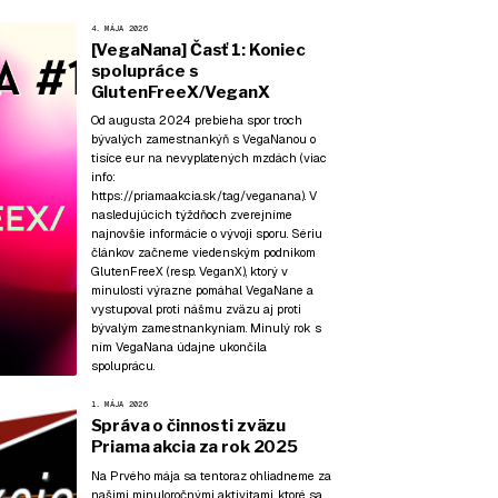
4. MÁJA 2026
[VegaNana] Časť 1: Koniec
spolupráce s
GlutenFreeX/VeganX
Od augusta 2024 prebieha spor troch
bývalých zamestnankýň s VegaNanou o
tisíce eur na nevyplatených mzdách (viac
info:
https://priamaakcia.sk/tag/veganana
). V
nasledujúcich týždňoch zverejníme
najnovšie informácie o vývoji sporu. Sériu
článkov začneme viedenským podnikom
GlutenFreeX (resp. VeganX), ktorý v
minulosti výrazne pomáhal VegaNane a
vystupoval proti nášmu zväzu aj proti
bývalým zamestnankyniam. Minulý rok s
ním VegaNana údajne ukončila
spoluprácu.
1. MÁJA 2026
Správa o činnosti zväzu
Priama akcia za rok 2025
Na Prvého mája sa tentoraz ohliadneme za
našimi minuloročnými aktivitami, ktoré sa