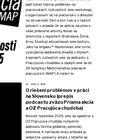
opäť týkali hlavne problémov na
pracoviskách. Uskutočnili sme workshopy
o organizovaní sa na pracovisku s dôrazom
na skúsenosti žien a kvír ľudí, a o našich
právach v prípade, že sa polícia zaujíma o
naše protestné aktivity. Konali sa
stretnutia v regiónoch (Bratislava, Žilina,
Brno, Skalica), aktualizovali sme brožúru
„Ideš na brigádu?“. Koordinovali sme turné
vystúpenia bábkového divadla v štyroch
krajinách, zúčastnili sme sa podcastu s
Pracujúcou chudobou a zapojili sme sa do
29. kongresu Medzinárodnej asociácie
pracujúcich (MAP). A nielen to.
29. APRÍLA 2026
O riešení problémov v práci
na Slovensku (prepis
podcastu zväzu Priama akcia
a OZ Pracujúca chudoba)
Koncom novembra 2025 sme sa spoločne s
OZ Pracujúca chudoba zúčastnili
podcastu Centra globálnej politickej
ekonómie. K nahrávke teraz pribudol aj
redakčne upravený prepis, z ktorého sa