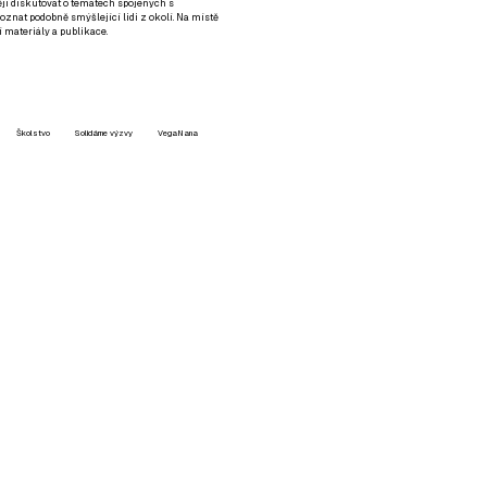
tějí diskutovat o tématech spojených s
nat podobně smýšlející lidi z okolí. Na místě
 materiály a publikace.
Školstvo
Solidárne výzvy
VegaNana