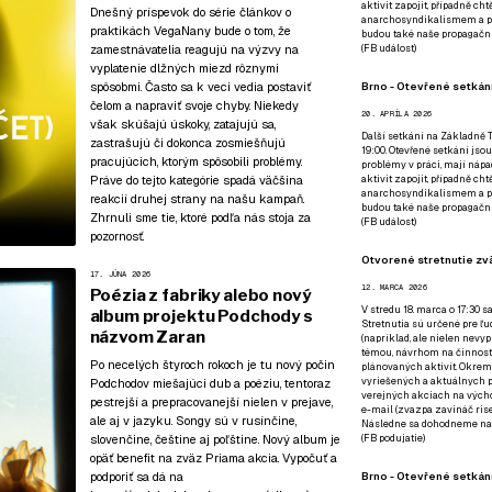
aktivit zapojit, případně ch
Dnešný príspevok do série článkov o
anarchosyndikalismem a poz
praktikách VegaNany bude o tom, že
budou také naše propagační
zamestnávatelia reagujú na výzvy na
(
FB událost
)
vyplatenie dlžných miezd rôznymi
spôsobmi. Často sa k veci vedia postaviť
Brno - Otevřené setkání
čelom a napraviť svoje chyby. Niekedy
20. APRÍLA 2026
však skúšajú úskoky, zatajujú sa,
Další setkání na Základně Tř
zastrašujú či dokonca zosmiešňujú
19:00. Otevřené setkání jsou
pracujúcich, ktorým spôsobili problémy.
problémy v práci, mají nápad
Práve do tejto kategórie spadá väčšina
aktivit zapojit, případně ch
anarchosyndikalismem a poz
reakcií druhej strany na našu kampaň.
budou také naše propagační
Zhrnuli sme tie, ktoré podľa nás stoja za
(
FB událost
)
pozornosť.
Otvorené stretnutie zvä
17. JÚNA 2026
12. MARCA 2026
Poézia z fabriky alebo nový
V stredu 18. marca o 17:30 s
album projektu Podchody s
Stretnutia sú určené pre ľud
názvom Zaran
(napríklad, ale nielen nevy
témou, návrhom na činnosť 
Po necelých štyroch rokoch je tu nový počin
plánovaných aktivít. Okrem
vyriešených a aktuálnych p
Podchodov miešajúci dub a poéziu, tentoraz
verejných akciach na výcho
pestrejší a prepracovanejší nielen v prejave,
e-mail (zvazpa zavináč rise
ale aj v jazyku. Songy sú v rusínčine,
Následne sa dohodneme na p
(
FB podujatie
)
slovenčine, češtine aj poľštine. Nový album je
opäť benefit na zväz Priama akcia. Vypočuť a
podporiť sa dá na
Brno - Otevřené setkání