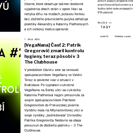
aktivit zapojit, případně ch
čítanie, ktoré obsahuje takmer doslovné
anarchosyndikalismem a poz
budou také naše propagační
vyjadrenia oboch strán v spore. Hoci sa
(
FB událost
)
netýka dlhu na mzdách, pútavou formou
bez zložitého právnického jazyka odhaľuje
ĎALŠIE >>
praktiky Alexandry a Kataríny Podhorových
TAGY
a ich celkový modus operandi.
covid-19
Problémy v práci
7. MÁJA 2026
[VegaNana] Časť 2: Patrik
Gregorovič zmaril kontrolu
hygieny, teraz pôsobí v 3
The Clubhouse
V predošlom článku
sme sa venovali
spolupracovníkom VegaNany vo Viedni.
Teraz si povieme viac o situácii v
Bratislave. Po vyprataní cukrárne
VegaNana na Bielej ulici sa cukrárka
Katarína Podhorová najprv presunula za
svojím spolupracovníkom Patrikom
Gregorovičom do Prievozskej pivárne.
Výrobňu mala na Mlynarovičovej ulici a
svoje výrobky „zastrešovala“ živnosťou
Patrika Gregoroviča. Nedávno sa obaja
presunuli do ďalšieho podniku – 3 The
Clubhouse.