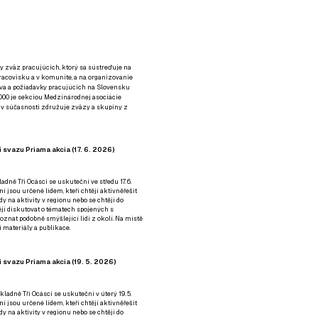
y zväz pracujúcich, ktorý sa sústreďuje na
racovisku a v komunite, a na organizovanie
áva a požiadavky pracujúcich na Slovensku
2000 je sekciou Medzinárodnej asociácie
á v súčasnosti združuje zväzy a skupiny z
 svazu Priama akcia (17. 6. 2026)
adně Tři Ocásci se uskuteční ve středu 17. 6.
ní jsou určené lidem, kteří chtějí aktivněřešit
y na aktivity v regionu nebo se chtějí do
tějí diskutovat o tématech spojených s
nat podobně smýšlející lidi z okolí. Na místě
 materiály a publikace.
 svazu Priama akcia (19. 5. 2026)
ladně Tři Ocásci se uskuteční v úterý 19. 5.
ní jsou určené lidem, kteří chtějí aktivněřešit
y na aktivity v regionu nebo se chtějí do