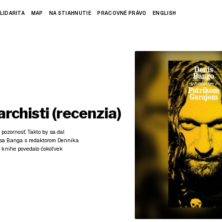
LIDARITA
MAP
NA STIAHNUTIE
PRACOVNÉ PRÁVO
ENGLISH
rchisti (recenzia)
 pozornosť. Takto by sa dal
isa Banga s redaktorom Denníka
o knihe povedalo čokoľvek