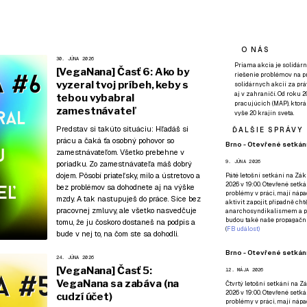
O NÁS
30. JÚNA 2026
Priama akcia je solidárn
[VegaNana] Časť 6: Ako by
riešenie problémov na p
vyzeral tvoj príbeh, keby s
solidárnych akcií za pr
aj v zahraničí. Od roku 
tebou vybabral
pracujúcich (MAP), ktor
zamestnávateľ
vyše 20 krajín sveta.
Predstav si takúto situáciu: Hľadáš si
ĎALŠIE SPRÁVY
prácu a čaká ťa osobný pohovor so
Brno - Otevřené setkání
zamestnávateľom. Všetko prebehne v
9. JÚNA 2026
poriadku. Zo zamestnávateľa máš dobrý
dojem. Pôsobí priateľsky, milo a ústretovo a
Páté
letošní setkání na Zákl
2026 v 19:00. Otevřené setká
bez problémov sa dohodnete aj na výške
problémy v práci, mají nápad
mzdy. A tak nastupuješ do práce. Síce bez
aktivit zapojit, případně ch
pracovnej zmluvy, ale všetko nasvedčuje
anarchosyndikalismem a poz
budou také naše propagační
tomu, že ju čoskoro dostaneš na podpis a
(
FB událost
)
bude v nej to, na čom ste sa dohodli.
Brno - Otevřené setkání
24. JÚNA 2026
[VegaNana] Časť 5:
12. MÁJA 2026
VegaNana sa zabáva (na
Čtvrtý
letošní setkání na Zák
2026 v 19:00. Otevřené setká
cudzí účet)
problémy v práci, mají nápad