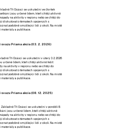
kladně Tři Ocásci se uskuteční ve čtvrtek
é setkání jsou určené lidem, kteří chtějí aktivně
 nápady na aktivity v regionu nebo se chtějí do
tějí diskutovat o tématech spojených s
nat podobně smýšlející lidi z okolí. Na místě
 materiály a publikace.
 svazu Priama akcia (03. 2. 2026)
ladně Tři Ocásci se uskuteční v úterý 3. 2. 2026
ou určené lidem, kteří chtějí aktivně řešit
y na aktivity v regionu nebo se chtějí do
tějí diskutovat o tématech spojených s
nat podobně smýšlející lidi z okolí. Na místě
 materiály a publikace.
 svazu Priama akcia (08. 12. 2025)
 Základně Tři Ocásci se uskuteční v ponděli 8.
etkání jsou určené lidem, kteří chtějí aktivně
 nápady na aktivity v regionu nebo se chtějí do
tějí diskutovat o tématech spojených s
nat podobně smýšlející lidi z okolí. Na místě
 materiály a publikace.