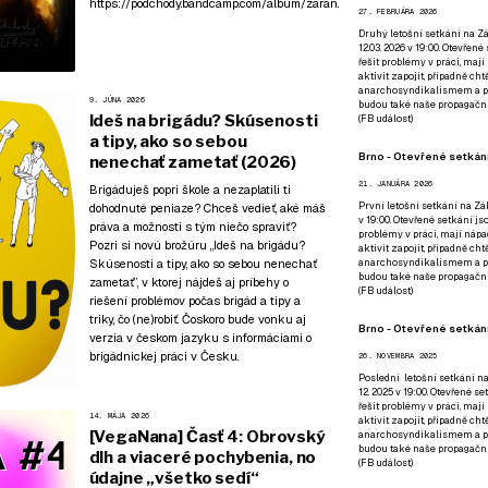
https://podchody.bandcamp.com/album/zaran
.
27. FEBRUÁRA 2026
Druhý letošní setkání na Zá
12.03. 2026 v 19:00. Otevřen
řešit problémy v práci, mají
aktivit zapojit, případně ch
anarchosyndikalismem a poz
9. JÚNA 2026
budou také naše propagační
Ideš na brigádu? Skúsenosti
(
FB událost
)
a tipy, ako so sebou
Brno - Otevřené setkání
nenechať zametať (2026)
21. JANUÁRA 2026
Brigáduješ popri škole a nezaplatili ti
První letošní setkání na Zák
dohodnuté peniaze? Chceš vedieť, aké máš
v 19:00. Otevřené setkání js
práva a možnosti s tým niečo spraviť?
problémy v práci, mají nápad
Pozri si novú brožúru „Ideš na brigádu?
aktivit zapojit, případně ch
anarchosyndikalismem a poz
Skúsenosti a tipy, ako so sebou nenechať
budou také naše propagační
zametať”, v ktorej nájdeš aj príbehy o
(
FB událost
)
riešení problémov počas brigád a tipy a
triky, čo (ne)robiť. Čoskoro bude vonku aj
Brno - Otevřené setkání
verzia v českom jazyku s informáciami o
brigádnickej práci v Česku.
26. NOVEMBRA 2025
Poslední letošní setkání na
12. 2025 v 19:00. Otevřené s
řešit problémy v práci, mají
14. MÁJA 2026
aktivit zapojit, případně ch
[VegaNana] Časť 4: Obrovský
anarchosyndikalismem a poz
budou také naše propagační
dlh a viaceré pochybenia, no
(
FB událost
)
údajne „všetko sedí“