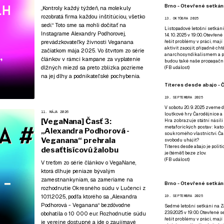
Brno - Otevřené setkání
„Kontroly každý týždeň, na molekuly
rozobratá firma každou inštitúciou, všetko
13. OKTÓBRA 2025
sedí.“ Toto sme sa mohli dočítať na
Listopadové letošní setkání
Instagrame Alexandry Podhorovej,
14. 10. 2025 v 19:00. Otevřen
řešit problémy v práci, mají
prevádzkovateľky živnosti Veganana
aktivit zapojit, případně ch
začiatkom mája 2025. Vo štvrtom zo série
anarchosyndikalismem a poz
článkov v rámci kampane za vyplatenie
budou také naše propagační
dlžných miezd sa preto zblízka pozrieme
(
FB událost
)
na jej dlhy a podnikateľské pochybenia.
Títeres desde abajo - Č
19. SEPTEMBRA 2025
V sobotu 20. 9. 2025 zveme d
11. MÁJA 2026
loutkové hry Čarodějnice a 
[VegaNana] Časť 3:
Hra zobrazuje státní násilí
metaforických postav: katol
„Alexandra Podhorová -
soukromého vlastnictví. Čar
Veganana“ prehrala
svobodu uhájit?
Títeres desde abajo je poli
desaťtisícovú žalobu
je (téměř) beze zlov.
(
FB událost
)
V treťom zo série článkov o VegaNane,
ktorá dlhuje peniaze bývalým
zamestnankyniam, sa zameriame na
Brno - Otevřené setkán
rozhodnutie Okresného súdu v Lučenci z
10.11.2025, podľa ktorého sa „Alexandra
19. SEPTEMBRA 2025
Podhorová - Veganana“ bezdôvodne
Sedmé letošní setkání na Z
23.9.2025 v 19:00. Otevřené 
obohatila o 10 000 eur. Rozhodnutie súdu
řešit problémy v práci, mají
je verejne dostupné a ide o zaujímavé