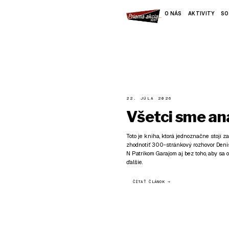
O NÁS
AKTIVITY
SO
22. JÚLA 2026
Všetci sme ana
Toto je kniha, ktorá jednoznačne stojí za
zhodnotiť 300-stránkový rozhovor Den
N Patrikom Garajom aj bez toho, aby sa 
ďalšie.
ČÍTAŤ ČLÁNOK →