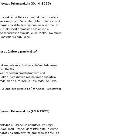
 svazu Priama akcia (10. 14. 2025)
 na Základně Tři Ocásci se uskuteční v úterý
é setkání jsou určené lidem, kteří chtějí aktivně
 nápady na aktivity v regionu nebo se chtějí do
tějí diskutovat o tématech spojených s
nat podobně smýšlející lidi z okolí. Na místě
 materiály a publikace.
arodějnice a pan Kryštof
o Brna, kde se v Sibiři uskuteční představení
pan Kryštof.
 ve Španělsku prostřednictvím čtyř
ické církve, justice, represivního aparátu a
odějnice s nimi bojuje – ale podaří se jí svou
tické loutkové divadlo ze Španělska. Představení
í svazu Priama akcia (23.9.2025)
ákladně Tři Ocásci se uskuteční ve uterý
setkání jsou určené lidem, kteří chtějí aktivně
 nápady na aktivity v regionu nebo se chtějí do