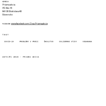
ADRESA
Priama akcia
P.O. Box 16
841 06 Bratislava 48
Slovensko
www.facebook.com/Zvaz.Priama.akcia
FACEBOOK
TAGY
COVID-19
PROBLÉMY V PRÁCI
ŠKOLSTVO
SOLIDÁRNE VÝZVY
VEGANANA
ANTI(©) 2024 -
PRIAMA AKCIA