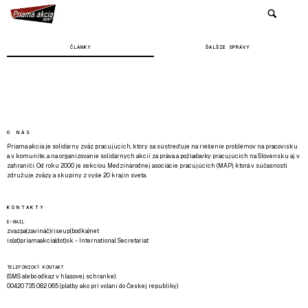
ČLÁNKY
ĎALŠIE SPRÁVY
O NÁS
Priama akcia je solidárny zväz pracujúcich, ktorý sa sústreďuje na riešenie problémov na pracovisku
a v komunite, a na organizovanie solidárnych akcií za práva a požiadavky pracujúcich na Slovensku aj v
zahraničí. Od roku 2000 je sekciou Medzinárodnej asociácie pracujúcich (MAP), ktorá v súčasnosti
združuje zväzy a skupiny z vyše 20 krajín sveta.
KONTAKTY
E-MAIL
zvazpa(zavináč)riseup(bodka)net
is(at)priamaakcia(dot)sk - International Secretariat
TELEFONICKÝ KONTAKT
(SMS alebo odkaz v hlasovej schránke):
00420 735 082 065 (platby ako pri volaní do Českej republiky)