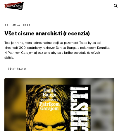
22. JÚLA 2026
Všetci sme anarchisti (recenzia)
Toto je kniha, ktorá jednoznačne stojí za pozornosť. Takto by sa dal
zhodnotiť 300-stránkový rozhovor Denisa Banga s redaktorom Denníka
N Patrikom Garajom aj bez toho, aby sa o knihe povedalo čokoľvek
ďalšie.
ČÍTAŤ ČLÁNOK →