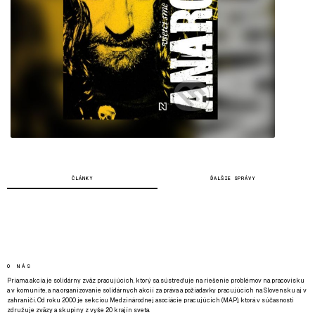
ČLÁNKY
ĎALŠIE SPRÁVY
O NÁS
Priama akcia je solidárny zväz pracujúcich, ktorý sa sústreďuje na riešenie problémov na pracovisku
a v komunite, a na organizovanie solidárnych akcií za práva a požiadavky pracujúcich na Slovensku aj v
zahraničí. Od roku 2000 je sekciou Medzinárodnej asociácie pracujúcich (MAP), ktorá v súčasnosti
združuje zväzy a skupiny z vyše 20 krajín sveta.