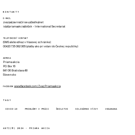
KONTAKTY
E-MAIL
zvazpa(zavináč)riseup(bodka)net
is(at)priamaakcia(dot)sk - International Secretariat
TELEFONICKÝ KONTAKT
(SMS alebo odkaz v hlasovej schránke):
00420 735 082 065 (platby ako pri volaní do Českej republiky)
ADRESA
Priama akcia
P.O. Box 16
841 06 Bratislava 48
Slovensko
www.facebook.com/Zvaz.Priama.akcia
FACEBOOK
TAGY
COVID-19
PROBLÉMY V PRÁCI
ŠKOLSTVO
SOLIDÁRNE VÝZVY
VEGANANA
ANTI(©) 2024 -
PRIAMA AKCIA