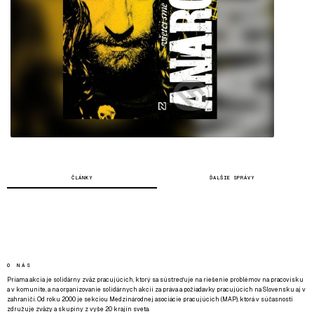
ČLÁNKY
ĎALŠIE SPRÁVY
O NÁS
Priama akcia je solidárny zväz pracujúcich, ktorý sa sústreďuje na riešenie problémov na pracovisku
a v komunite, a na organizovanie solidárnych akcií za práva a požiadavky pracujúcich na Slovensku aj v
zahraničí. Od roku 2000 je sekciou Medzinárodnej asociácie pracujúcich (MAP), ktorá v súčasnosti
združuje zväzy a skupiny z vyše 20 krajín sveta.