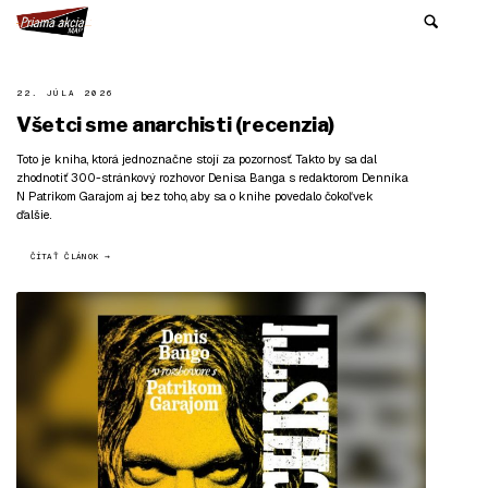
22. JÚLA 2026
Všetci sme anarchisti (recenzia)
Toto je kniha, ktorá jednoznačne stojí za pozornosť. Takto by sa dal
zhodnotiť 300-stránkový rozhovor Denisa Banga s redaktorom Denníka
N Patrikom Garajom aj bez toho, aby sa o knihe povedalo čokoľvek
ďalšie.
ČÍTAŤ ČLÁNOK →