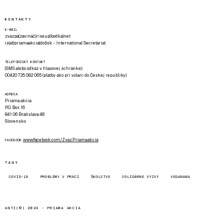
KONTAKTY
E-MAIL
zvazpa(zavináč)riseup(bodka)net
is(at)priamaakcia(dot)sk - International Secretariat
TELEFONICKÝ KONTAKT
(SMS alebo odkaz v hlasovej schránke):
00420 735 082 065 (platby ako pri volaní do Českej republiky)
ADRESA
Priama akcia
P.O. Box 16
841 06 Bratislava 48
Slovensko
www.facebook.com/Zvaz.Priama.akcia
FACEBOOK
TAGY
COVID-19
PROBLÉMY V PRÁCI
ŠKOLSTVO
SOLIDÁRNE VÝZVY
VEGANANA
ANTI(©) 2024 -
PRIAMA AKCIA