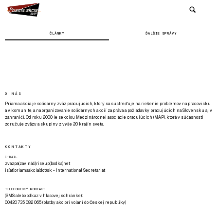
ČLÁNKY
ĎALŠIE SPRÁVY
O NÁS
Priama akcia je solidárny zväz pracujúcich, ktorý sa sústreďuje na riešenie problémov na pracovisku
a v komunite, a na organizovanie solidárnych akcií za práva a požiadavky pracujúcich na Slovensku aj v
zahraničí. Od roku 2000 je sekciou Medzinárodnej asociácie pracujúcich (MAP), ktorá v súčasnosti
združuje zväzy a skupiny z vyše 20 krajín sveta.
KONTAKTY
E-MAIL
zvazpa(zavináč)riseup(bodka)net
is(at)priamaakcia(dot)sk - International Secretariat
TELEFONICKÝ KONTAKT
(SMS alebo odkaz v hlasovej schránke):
00420 735 082 065 (platby ako pri volaní do Českej republiky)