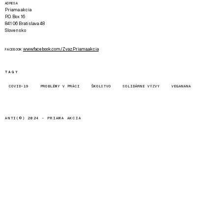
ADRESA
Priama akcia
P.O. Box 16
841 06 Bratislava 48
Slovensko
www.facebook.com/Zvaz.Priama.akcia
FACEBOOK
TAGY
COVID-19
PROBLÉMY V PRÁCI
ŠKOLSTVO
SOLIDÁRNE VÝZVY
VEGANANA
ANTI(©) 2024 -
PRIAMA AKCIA