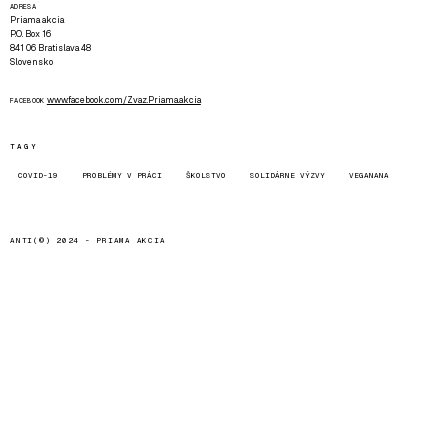
ADRESA
Priama akcia
P.O. Box 16
841 06 Bratislava 48
Slovensko
www.facebook.com/Zvaz.Priama.akcia
FACEBOOK
TAGY
COVID-19
PROBLÉMY V PRÁCI
ŠKOLSTVO
SOLIDÁRNE VÝZVY
VEGANANA
ANTI(©) 2024 -
PRIAMA AKCIA