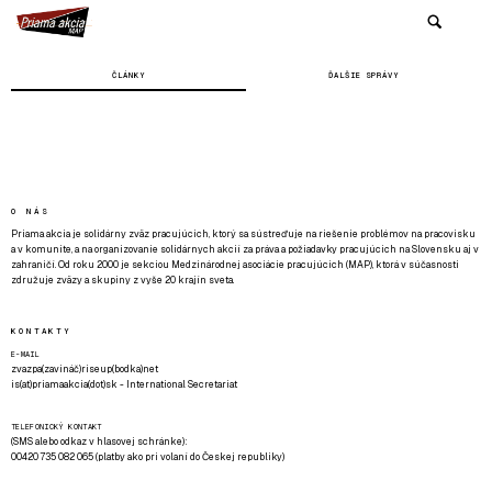
ČLÁNKY
ĎALŠIE SPRÁVY
O NÁS
Priama akcia je solidárny zväz pracujúcich, ktorý sa sústreďuje na riešenie problémov na pracovisku
a v komunite, a na organizovanie solidárnych akcií za práva a požiadavky pracujúcich na Slovensku aj v
zahraničí. Od roku 2000 je sekciou Medzinárodnej asociácie pracujúcich (MAP), ktorá v súčasnosti
združuje zväzy a skupiny z vyše 20 krajín sveta.
KONTAKTY
E-MAIL
zvazpa(zavináč)riseup(bodka)net
is(at)priamaakcia(dot)sk - International Secretariat
TELEFONICKÝ KONTAKT
(SMS alebo odkaz v hlasovej schránke):
00420 735 082 065 (platby ako pri volaní do Českej republiky)