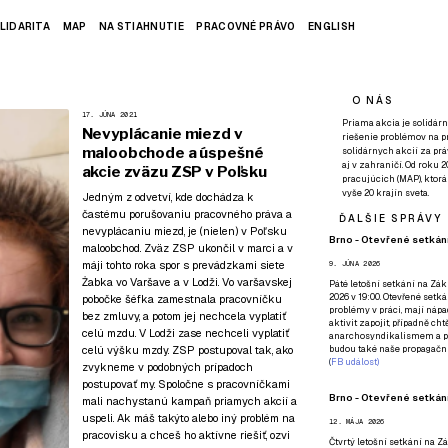
LIDARITA
MAP
NA STIAHNUTIE
PRACOVNÉ PRÁVO
ENGLISH
O NÁS
17. JÚNA 2021
Priama akcia je solidárn
Nevyplácanie miezd v
riešenie problémov na p
maloobchode a úspešné
solidárnych akcií za pr
aj v zahraničí. Od roku 
akcie zväzu ZSP v Poľsku
pracujúcich (MAP), ktor
vyše 20 krajín sveta.
Jedným z odvetví, kde dochádza k
častému porušovaniu pracovného práva a
ĎALŠIE SPRÁVY
nevyplácaniu miezd, je (nielen) v Poľsku
Brno - Otevřené setkání
maloobchod. Zväz ZSP ukončil v marci a v
máji tohto roka spor s prevádzkami siete
9. JÚNA 2026
Żabka vo Varšave a v Lodži. Vo varšavskej
Páté
letošní setkání na Zákl
2026 v 19:00. Otevřené setká
pobočke šéfka zamestnala pracovníčku
problémy v práci, mají nápad
bez zmluvy, a potom jej nechcela vyplatiť
aktivit zapojit, případně ch
celú mzdu. V Lodži zase nechceli vyplatiť
anarchosyndikalismem a poz
celú výšku mzdy. ZSP postupoval tak, ako
budou také naše propagační
(
FB událost
)
zvykneme v podobných prípadoch
postupovať my. Spoločne s pracovníčkami
Brno - Otevřené setkání
mali nachystanú kampaň priamych akcií a
uspeli. Ak máš takýto alebo iný problém na
12. MÁJA 2026
pracovisku a chceš ho aktívne riešiť,
ozvi
Čtvrtý
letošní setkání na Zák