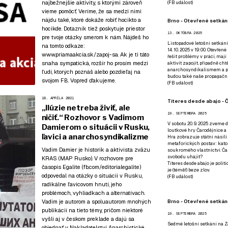
najbežnejšie aktivity, s ktorými zároveň
(
FB událost
)
vieme pomôcť. Veríme, že sa medzi nimi
nájdu také, ktoré dokáže robiť hocikto a
Brno - Otevřené setkání
hocikde. Dotazník tiež poskytuje priestor
13. OKTÓBRA 2025
pre tvoje otázky smerom k nám. Nájdeš ho
Listopadové letošní setkání
na tomto odkaze:
14. 10. 2025 v 19:00. Otevřen
www.priamaakcia.sk/zapoj-sa
. Ak je ti táto
řešit problémy v práci, mají
snaha sympatická, rozšír ho prosím medzi
aktivit zapojit, případně ch
anarchosyndikalismem a poz
ľudí, ktorých poznáš alebo pozdieľaj na
budou také naše propagační
svojom FB. Vopred ďakujeme.
(
FB událost
)
18. APRÍLA 2021
Títeres desde abajo - Č
„Ilúzie netreba živiť, ale
19. SEPTEMBRA 2025
ničiť.“ Rozhovor s Vadimom
V sobotu 20. 9. 2025 zveme d
Damierom o situácii v Rusku,
loutkové hry Čarodějnice a 
ľavici a anarchosyndikalizme
Hra zobrazuje státní násilí
metaforických postav: katol
Vadim Damier je historik a aktivista zväzu
soukromého vlastnictví. Čar
svobodu uhájit?
KRAS (MAP Rusko). V rozhovore pre
Títeres desde abajo je poli
časopis Egalite (fb.com/editorialegalite)
je (téměř) beze zlov.
odpovedal na otázky o situácii v Rusku,
(
FB událost
)
radikálne ľavicovom hnutí, jeho
problémoch, vyhliadkach a alternatívach.
Brno - Otevřené setkán
Vadim je autorom a spoluautorom mnohých
publikácií na tieto témy, pričom niektoré
19. SEPTEMBRA 2025
vyšli aj v českom preklade a dajú sa
Sedmé letošní setkání na Z
objednať v
Nakladatelství Anarchistické