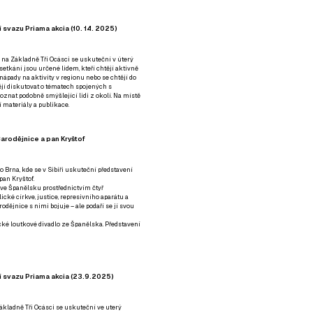
 svazu Priama akcia (10. 14. 2025)
 na Základně Tři Ocásci se uskuteční v úterý
é setkání jsou určené lidem, kteří chtějí aktivně
 nápady na aktivity v regionu nebo se chtějí do
tějí diskutovat o tématech spojených s
nat podobně smýšlející lidi z okolí. Na místě
 materiály a publikace.
arodějnice a pan Kryštof
o Brna, kde se v Sibiři uskuteční představení
pan Kryštof.
 ve Španělsku prostřednictvím čtyř
ické církve, justice, represivního aparátu a
odějnice s nimi bojuje – ale podaří se jí svou
tické loutkové divadlo ze Španělska. Představení
í svazu Priama akcia (23.9.2025)
ákladně Tři Ocásci se uskuteční ve uterý