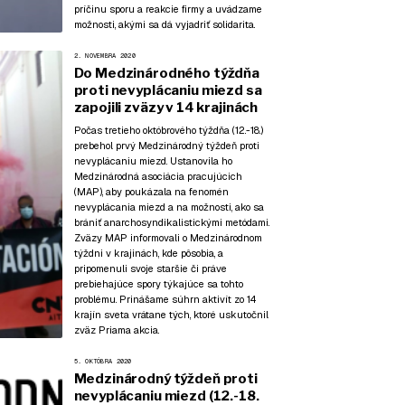
príčinu sporu a reakcie firmy a uvádzame
možnosti, akými sa dá vyjadriť solidarita.
2. NOVEMBRA 2020
Do Medzinárodného týždňa
proti nevyplácaniu miezd sa
zapojili zväzy v 14 krajinách
Počas tretieho októbrového týždňa (12.-18.)
prebehol prvý Medzinárodný týždeň proti
nevyplácaniu miezd. Ustanovila ho
Medzinárodná asociácia pracujúcich
(MAP), aby poukázala na fenomén
nevyplácania miezd a na možnosti, ako sa
brániť anarchosyndikalistickými metódami.
Zväzy MAP informovali o Medzinárodnom
týždni v krajinách, kde pôsobia, a
pripomenuli svoje staršie či práve
prebiehajúce spory týkajúce sa tohto
problému. Prinášame súhrn aktivít zo 14
krajín sveta vrátane tých, ktoré uskutočnil
zväz Priama akcia.
5. OKTÓBRA 2020
Medzinárodný týždeň proti
nevyplácaniu miezd (12.-18.