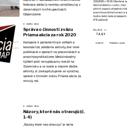
23.9.2025 v 19:00. Otevřené 
federace
alebo (s nemilou prirážkou) aj v
řešit problémy v práci, mají
aktivit zapojit, případně ch
slovenských kníhkupectvách.
anarchosyndikalismem a poz
Odporúčame.
budou také naše propagační
(
FB událost
)
9. MARCA 2021
Správa o činnosti zväzu
ĎALŠIE >>
TAGY
Priama akcia za rok 2020
Kampane k parlamentným voľbám a
covid-19
Problémy v práci
koronakríze, solidárne aktivity, dve nové
publikácie o sporoch na pracoviskách a
anarchosyndikalizme, Medzinárodný
týždeň proti nevyplácaniu miezd na
Slovensku a vo svete a viaceré ďalšie
aktivity si zrekapitulujeme vo výročnej
správe o činnosti zväzu Priama akcia za
minulý rok.
6. MARCA 2021
Názory, ktoré nás otravujú (č.
1-4)
„Názory, ktoré nás otravujú“ je séria