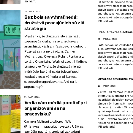
sa nám
.
2026 v 19:00. Otevřené setká
problémy v práci, mají nápad
aktivit zapojit, případně ch
22. MÁJA 2021
anarchosyndikalismem a poz
Bez boja sa vyhrať nedá:
budou také naše propagační
(
FB událost
)
družstvá pracujúcich sú zlá
stratégia
Brno - Otevřené setkání
Myšlienka, že družstvá stoja za našu
20. APRÍLA 2026
pozornosť a úsilie, nie je zriedkavá v
Další setkání na Základně Tř
anarchistických ani ľavicových kruhoch.
19:00. Otevřené setkání jsou
Pozerať sa na ne dá rôzne. Carmen
problémy v práci, mají nápad
Molinari, Lexi Owens a Robert Fontana z
aktivit zapojit, případně ch
anarchosyndikalismem a poz
portálu Organizing Work si zvolili hľadisko
budou také naše propagační
strategické. Tvrdia, že družstvá nie sú
(
FB událost
)
inštitúcie, ktorými sa dá bojovať proti
kapitalizmu, a všímajú si aj kontext
Otvorené stretnutie zvä
odborového organizovania. Aké sú ich
argumenty?
12. MARCA 2026
V stredu 18. marca o 17:30 s
Stretnutia sú určené pre ľud
9. MÁJA 2021
(napríklad, ale nielen nevy
Vedia nám médiá pomôcť pri
témou, návrhom na činnosť 
organizovaní sa na
plánovaných aktivít. Okrem
vyriešených a aktuálnych p
pracovisku?
verejných akciach na výcho
e-mail (zvazpa zavináč rise
Carmen Molinari z odborov IWW
Následne sa dohodneme na p
(Priemyselní pracujúci sveta) v USA sa
(
FB podujatie
)
zamýšľa nad tým, prečo pri zakladaní