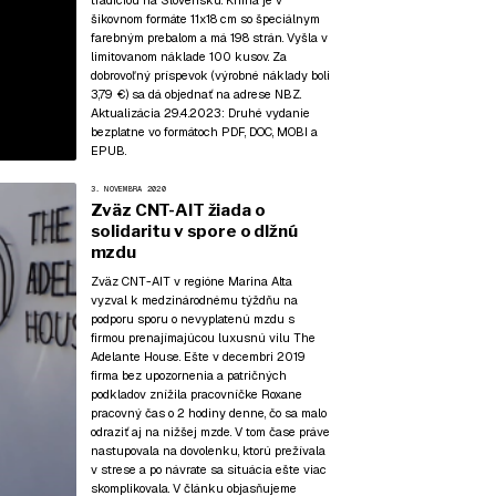
tradíciou na Slovensku. Kniha je v
šikovnom formáte 11x18 cm so špeciálnym
farebným prebalom a má 198 strán. Vyšla v
limitovanom náklade 100 kusov. Za
dobrovoľný príspevok (výrobné náklady boli
3,79 €) sa dá objednať na adrese NBZ.
Aktualizácia 29.4.2023:
Druhé vydanie
bezplatne vo formátoch
PDF
,
DOC
,
MOBI
a
EPUB
.
3. NOVEMBRA 2020
Zväz CNT-AIT žiada o
solidaritu v spore o dlžnú
mzdu
Zväz CNT-AIT v regióne Marina Alta
vyzval k medzinárodnému týždňu na
podporu sporu o nevyplatenú mzdu s
firmou prenajímajúcou luxusnú vilu The
Adelante House. Ešte v decembri 2019
firma bez upozornenia a patričných
podkladov znížila pracovníčke Roxane
pracovný čas o 2 hodiny denne, čo sa malo
odraziť aj na nižšej mzde. V tom čase práve
nastupovala na dovolenku, ktorú prežívala
v strese a po návrate sa situácia ešte viac
skomplikovala. V článku objasňujeme