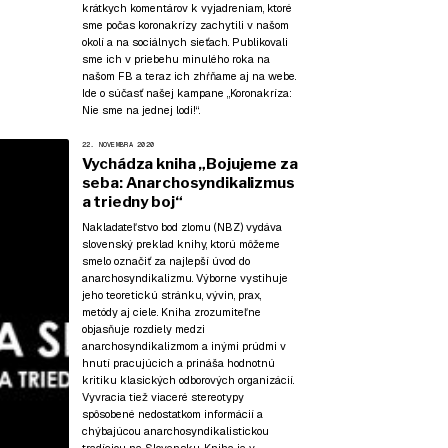
krátkych komentárov k vyjadreniam, ktoré
sme počas koronakrízy zachytili v našom
okolí a na sociálnych sieťach. Publikovali
sme ich v priebehu minulého roka na
našom FB a teraz ich zhŕňame aj na webe.
Ide o súčasť našej kampane
„Koronakríza:
Nie sme na jednej lodi!“
.
22. NOVEMBRA 2020
Vychádza kniha „Bojujeme za
seba: Anarchosyndikalizmus
a triedny boj“
Nakladateľstvo bod zlomu (NBZ) vydáva
slovenský preklad knihy, ktorú môžeme
smelo označiť za najlepší úvod do
anarchosyndikalizmu. Výborne vystihuje
jeho teoretickú stránku, vývin, prax,
metódy aj ciele. Kniha zrozumiteľne
objasňuje rozdiely medzi
anarchosyndikalizmom a inými prúdmi v
hnutí pracujúcich a prináša hodnotnú
kritiku klasických odborových organizácií.
Vyvracia tiež viaceré stereotypy
spôsobené nedostatkom informácií a
chýbajúcou anarchosyndikalistickou