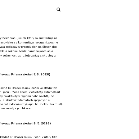
y zväz pracujúcich, ktorý sa sústreďuje na
racovisku a v komunite, a na organizovanie
áva a požiadavky pracujúcich na Slovensku
2000 je sekciou Medzinárodnej asociácie
á v súčasnosti združuje zväzy a skupiny z
 svazu Priama akcia (17. 6. 2026)
adně Tři Ocásci se uskuteční ve středu 17. 6.
ní jsou určené lidem, kteří chtějí aktivněřešit
y na aktivity v regionu nebo se chtějí do
tějí diskutovat o tématech spojených s
nat podobně smýšlející lidi z okolí. Na místě
 materiály a publikace.
 svazu Priama akcia (19. 5. 2026)
ladně Tři Ocásci se uskuteční v úterý 19. 5.