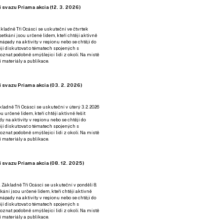
 svazu Priama akcia (12. 3. 2026)
kladně Tři Ocásci se uskuteční ve čtvrtek
é setkání jsou určené lidem, kteří chtějí aktivně
 nápady na aktivity v regionu nebo se chtějí do
tějí diskutovat o tématech spojených s
nat podobně smýšlející lidi z okolí. Na místě
 materiály a publikace.
 svazu Priama akcia (03. 2. 2026)
ladně Tři Ocásci se uskuteční v úterý 3. 2. 2026
ou určené lidem, kteří chtějí aktivně řešit
y na aktivity v regionu nebo se chtějí do
tějí diskutovat o tématech spojených s
nat podobně smýšlející lidi z okolí. Na místě
 materiály a publikace.
 svazu Priama akcia (08. 12. 2025)
 Základně Tři Ocásci se uskuteční v ponděli 8.
etkání jsou určené lidem, kteří chtějí aktivně
 nápady na aktivity v regionu nebo se chtějí do
tějí diskutovat o tématech spojených s
nat podobně smýšlející lidi z okolí. Na místě
 materiály a publikace.