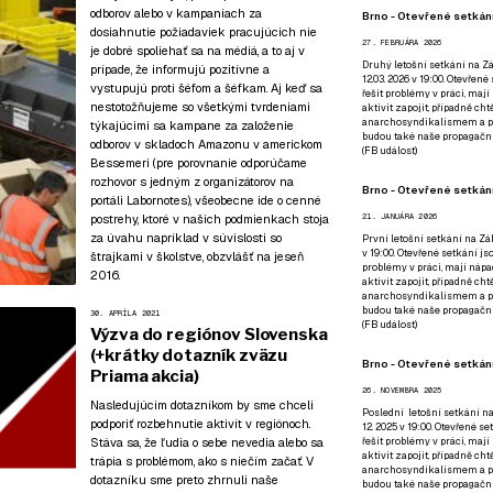
odborov alebo v kampaniach za
Brno - Otevřené setkání
dosiahnutie požiadaviek pracujúcich nie
27. FEBRUÁRA 2026
je dobré spoliehať sa na médiá, a to aj v
Druhý letošní setkání na Zá
prípade, že informujú pozitívne a
12.03. 2026 v 19:00. Otevřen
vystupujú proti šéfom a šéfkam. Aj keď sa
řešit problémy v práci, mají
nestotožňujeme so všetkými tvrdeniami
aktivit zapojit, případně ch
anarchosyndikalismem a poz
týkajúcimi sa kampane za založenie
budou také naše propagační
odborov v skladoch Amazonu v americkom
(
FB událost
)
Bessemeri (
pre porovnanie odporúčame
rozhovor s jedným z organizátorov na
Brno - Otevřené setkání
portáli Labornotes
), všeobecne ide o cenné
postrehy, ktoré v našich podmienkach stoja
21. JANUÁRA 2026
za úvahu napríklad v súvislosti so
První letošní setkání na Zák
v 19:00. Otevřené setkání js
štrajkami v školstve, obzvlášť na jeseň
problémy v práci, mají nápad
2016.
aktivit zapojit, případně ch
anarchosyndikalismem a poz
budou také naše propagační
30. APRÍLA 2021
(
FB událost
)
Výzva do regiónov Slovenska
(+krátky dotazník zväzu
Brno - Otevřené setkání
Priama akcia)
26. NOVEMBRA 2025
Nasledujúcim dotazníkom by sme chceli
Poslední letošní setkání na
podporiť rozbehnutie aktivít v regiónoch.
12. 2025 v 19:00. Otevřené s
Stáva sa, že ľudia o sebe nevedia alebo sa
řešit problémy v práci, mají
aktivit zapojit, případně ch
trápia s problémom, ako s niečím začať. V
anarchosyndikalismem a poz
dotazníku sme preto zhrnuli naše
budou také naše propagační