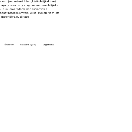
setkání jsou určené lidem, kteří chtějí aktivně
 nápady na aktivity v regionu nebo se chtějí do
tějí diskutovat o tématech spojených s
nat podobně smýšlející lidi z okolí. Na místě
 materiály a publikace.
Školstvo
Solidárne výzvy
VegaNana