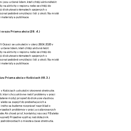
ní jsou určené lidem, kteří chtějí aktivněřešit
y na aktivity v regionu nebo se chtějí do
tějí diskutovat o tématech spojených s
nat podobně smýšlející lidi z okolí. Na místě
 materiály a publikace.
 svazu Priama akcia (28. 4.)
i Ocásci se uskuteční v úterý 28.04. 2026 v
 určené lidem, kteří chtějí aktivně řešit
y na aktivity v regionu nebo se chtějí do
tějí diskutovat o tématech spojených s
nat podobně smýšlející lidi z okolí. Na místě
 materiály a publikace.
zu Priama akcia v Košiciach (18.3.)
a v Košiciach uskutoční otvorené stretnutie.
í, ktorí chcú aktívne riešiť problémy v práci
platené mzdy), prispieť do diskusie vlastnou
alebo sa zapojiť do prebiehajúcich a
 iného sa budeme rozprávať napríklad o
rípadoch problémov v práci, a o plánovaných
de. Ak chceš prísť, kontaktuj nás cez
FB
alebo
up.net). Prípadne
vyplň aj náš dotazník
.
odrobnostiach o mieste a čase stretnutia.