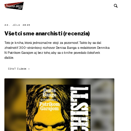
22. JÚLA 2026
Všetci sme anarchisti (recenzia)
Toto je kniha, ktorá jednoznačne stojí za pozornosť. Takto by sa dal
zhodnotiť 300-stránkový rozhovor Denisa Banga s redaktorom Denníka
N Patrikom Garajom aj bez toho, aby sa o knihe povedalo čokoľvek
ďalšie.
ČÍTAŤ ČLÁNOK →