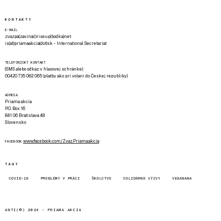
KONTAKTY
E-MAIL
zvazpa(zavináč)riseup(bodka)net
is(at)priamaakcia(dot)sk - International Secretariat
TELEFONICKÝ KONTAKT
(SMS alebo odkaz v hlasovej schránke):
00420 735 082 065 (platby ako pri volaní do Českej republiky)
ADRESA
Priama akcia
P.O. Box 16
841 06 Bratislava 48
Slovensko
www.facebook.com/Zvaz.Priama.akcia
FACEBOOK
TAGY
COVID-19
PROBLÉMY V PRÁCI
ŠKOLSTVO
SOLIDÁRNE VÝZVY
VEGANANA
ANTI(©) 2024 -
PRIAMA AKCIA