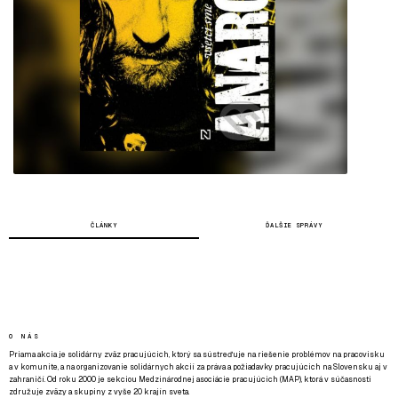
ČLÁNKY
ĎALŠIE SPRÁVY
O NÁS
Priama akcia je solidárny zväz pracujúcich, ktorý sa sústreďuje na riešenie problémov na pracovisku
a v komunite, a na organizovanie solidárnych akcií za práva a požiadavky pracujúcich na Slovensku aj v
zahraničí. Od roku 2000 je sekciou Medzinárodnej asociácie pracujúcich (MAP), ktorá v súčasnosti
združuje zväzy a skupiny z vyše 20 krajín sveta.