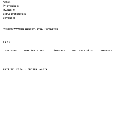
ADRESA
Priama akcia
P.O. Box 16
841 06 Bratislava 48
Slovensko
www.facebook.com/Zvaz.Priama.akcia
FACEBOOK
TAGY
COVID-19
PROBLÉMY V PRÁCI
ŠKOLSTVO
SOLIDÁRNE VÝZVY
VEGANANA
ANTI(©) 2024 -
PRIAMA AKCIA