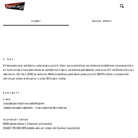
ČLÁNKY
ĎALŠIE SPRÁVY
O NÁS
Priama akcia je solidárny zväz pracujúcich, ktorý sa sústreďuje na riešenie problémov na pracovisku
a v komunite, a na organizovanie solidárnych akcií za práva a požiadavky pracujúcich na Slovensku aj v
zahraničí. Od roku 2000 je sekciou Medzinárodnej asociácie pracujúcich (MAP), ktorá v súčasnosti
združuje zväzy a skupiny z vyše 20 krajín sveta.
KONTAKTY
E-MAIL
zvazpa(zavináč)riseup(bodka)net
is(at)priamaakcia(dot)sk - International Secretariat
TELEFONICKÝ KONTAKT
(SMS alebo odkaz v hlasovej schránke):
00420 735 082 065 (platby ako pri volaní do Českej republiky)