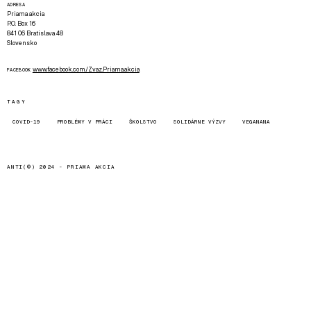
ADRESA
Priama akcia
P.O. Box 16
841 06 Bratislava 48
Slovensko
www.facebook.com/Zvaz.Priama.akcia
FACEBOOK
TAGY
COVID-19
PROBLÉMY V PRÁCI
ŠKOLSTVO
SOLIDÁRNE VÝZVY
VEGANANA
ANTI(©) 2024 -
PRIAMA AKCIA