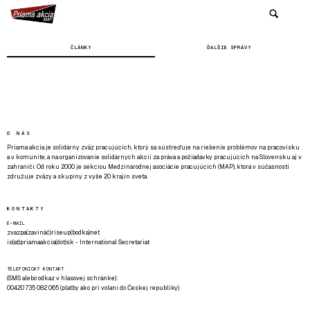
ČLÁNKY
ĎALŠIE SPRÁVY
O NÁS
Priama akcia je solidárny zväz pracujúcich, ktorý sa sústreďuje na riešenie problémov na pracovisku
a v komunite, a na organizovanie solidárnych akcií za práva a požiadavky pracujúcich na Slovensku aj v
zahraničí. Od roku 2000 je sekciou Medzinárodnej asociácie pracujúcich (MAP), ktorá v súčasnosti
združuje zväzy a skupiny z vyše 20 krajín sveta.
KONTAKTY
E-MAIL
zvazpa(zavináč)riseup(bodka)net
is(at)priamaakcia(dot)sk - International Secretariat
TELEFONICKÝ KONTAKT
(SMS alebo odkaz v hlasovej schránke):
00420 735 082 065 (platby ako pri volaní do Českej republiky)