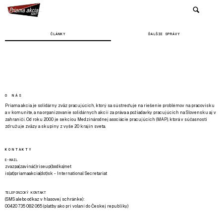
ČLÁNKY
ĎALŠIE SPRÁVY
O NÁS
Priama akcia je solidárny zväz pracujúcich, ktorý sa sústreďuje na riešenie problémov na pracovisku
a v komunite, a na organizovanie solidárnych akcií za práva a požiadavky pracujúcich na Slovensku aj v
zahraničí. Od roku 2000 je sekciou Medzinárodnej asociácie pracujúcich (MAP), ktorá v súčasnosti
združuje zväzy a skupiny z vyše 20 krajín sveta.
KONTAKTY
E-MAIL
zvazpa(zavináč)riseup(bodka)net
is(at)priamaakcia(dot)sk - International Secretariat
TELEFONICKÝ KONTAKT
(SMS alebo odkaz v hlasovej schránke):
00420 735 082 065 (platby ako pri volaní do Českej republiky)