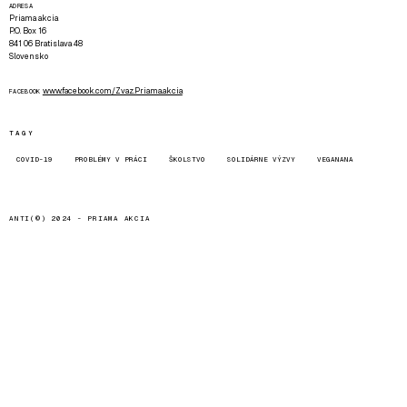
ADRESA
Priama akcia
P.O. Box 16
841 06 Bratislava 48
Slovensko
www.facebook.com/Zvaz.Priama.akcia
FACEBOOK
TAGY
COVID-19
PROBLÉMY V PRÁCI
ŠKOLSTVO
SOLIDÁRNE VÝZVY
VEGANANA
ANTI(©) 2024 -
PRIAMA AKCIA