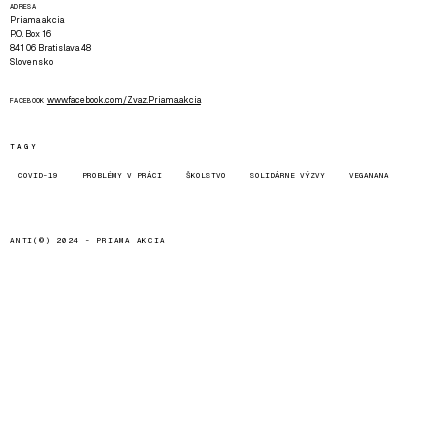
ADRESA
Priama akcia
P.O. Box 16
841 06 Bratislava 48
Slovensko
www.facebook.com/Zvaz.Priama.akcia
FACEBOOK
TAGY
COVID-19
PROBLÉMY V PRÁCI
ŠKOLSTVO
SOLIDÁRNE VÝZVY
VEGANANA
ANTI(©) 2024 -
PRIAMA AKCIA