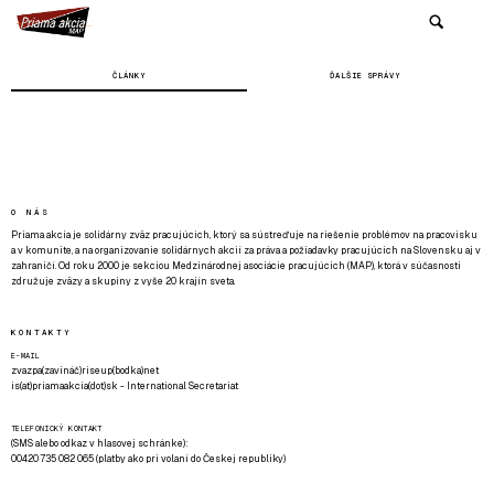
ČLÁNKY
ĎALŠIE SPRÁVY
O NÁS
Priama akcia je solidárny zväz pracujúcich, ktorý sa sústreďuje na riešenie problémov na pracovisku
a v komunite, a na organizovanie solidárnych akcií za práva a požiadavky pracujúcich na Slovensku aj v
zahraničí. Od roku 2000 je sekciou Medzinárodnej asociácie pracujúcich (MAP), ktorá v súčasnosti
združuje zväzy a skupiny z vyše 20 krajín sveta.
KONTAKTY
E-MAIL
zvazpa(zavináč)riseup(bodka)net
is(at)priamaakcia(dot)sk - International Secretariat
TELEFONICKÝ KONTAKT
(SMS alebo odkaz v hlasovej schránke):
00420 735 082 065 (platby ako pri volaní do Českej republiky)