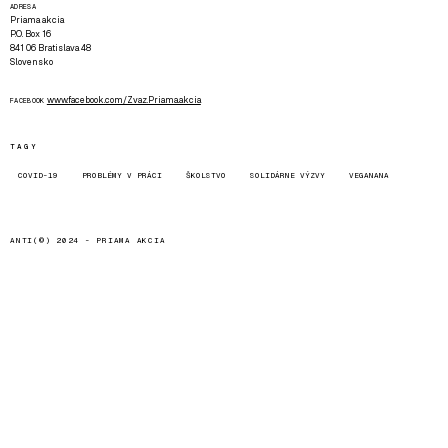
ADRESA
Priama akcia
P.O. Box 16
841 06 Bratislava 48
Slovensko
www.facebook.com/Zvaz.Priama.akcia
FACEBOOK
TAGY
COVID-19
PROBLÉMY V PRÁCI
ŠKOLSTVO
SOLIDÁRNE VÝZVY
VEGANANA
ANTI(©) 2024 -
PRIAMA AKCIA