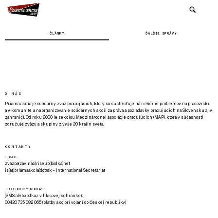
ČLÁNKY
ĎALŠIE SPRÁVY
O NÁS
Priama akcia je solidárny zväz pracujúcich, ktorý sa sústreďuje na riešenie problémov na pracovisku
a v komunite, a na organizovanie solidárnych akcií za práva a požiadavky pracujúcich na Slovensku aj v
zahraničí. Od roku 2000 je sekciou Medzinárodnej asociácie pracujúcich (MAP), ktorá v súčasnosti
združuje zväzy a skupiny z vyše 20 krajín sveta.
KONTAKTY
E-MAIL
zvazpa(zavináč)riseup(bodka)net
is(at)priamaakcia(dot)sk - International Secretariat
TELEFONICKÝ KONTAKT
(SMS alebo odkaz v hlasovej schránke):
00420 735 082 065 (platby ako pri volaní do Českej republiky)