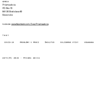
ADRESA
Priama akcia
P.O. Box 16
841 06 Bratislava 48
Slovensko
www.facebook.com/Zvaz.Priama.akcia
FACEBOOK
TAGY
COVID-19
PROBLÉMY V PRÁCI
ŠKOLSTVO
SOLIDÁRNE VÝZVY
VEGANANA
ANTI(©) 2024 -
PRIAMA AKCIA