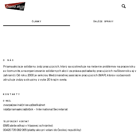
ČLÁNKY
ĎALŠIE SPRÁVY
O NÁS
Priama akcia je solidárny zväz pracujúcich, ktorý sa sústreďuje na riešenie problémov na pracovisku
a v komunite, a na organizovanie solidárnych akcií za práva a požiadavky pracujúcich na Slovensku aj v
zahraničí. Od roku 2000 je sekciou Medzinárodnej asociácie pracujúcich (MAP), ktorá v súčasnosti
združuje zväzy a skupiny z vyše 20 krajín sveta.
KONTAKTY
E-MAIL
zvazpa(zavináč)riseup(bodka)net
is(at)priamaakcia(dot)sk - International Secretariat
TELEFONICKÝ KONTAKT
(SMS alebo odkaz v hlasovej schránke):
00420 735 082 065 (platby ako pri volaní do Českej republiky)