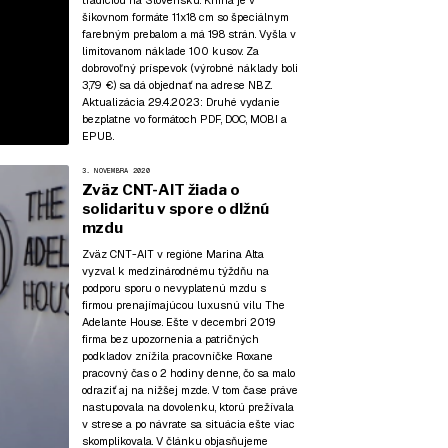
tradíciou na Slovensku. Kniha je v
šikovnom formáte 11x18 cm so špeciálnym
farebným prebalom a má 198 strán. Vyšla v
limitovanom náklade 100 kusov. Za
dobrovoľný príspevok (výrobné náklady boli
3,79 €) sa dá objednať na adrese NBZ.
Aktualizácia 29.4.2023:
Druhé vydanie
bezplatne vo formátoch
PDF
,
DOC
,
MOBI
a
EPUB
.
3. NOVEMBRA 2020
Zväz CNT-AIT žiada o
solidaritu v spore o dlžnú
mzdu
Zväz CNT-AIT v regióne Marina Alta
vyzval k medzinárodnému týždňu na
podporu sporu o nevyplatenú mzdu s
firmou prenajímajúcou luxusnú vilu The
Adelante House. Ešte v decembri 2019
firma bez upozornenia a patričných
podkladov znížila pracovníčke Roxane
pracovný čas o 2 hodiny denne, čo sa malo
odraziť aj na nižšej mzde. V tom čase práve
nastupovala na dovolenku, ktorú prežívala
v strese a po návrate sa situácia ešte viac
skomplikovala. V článku objasňujeme