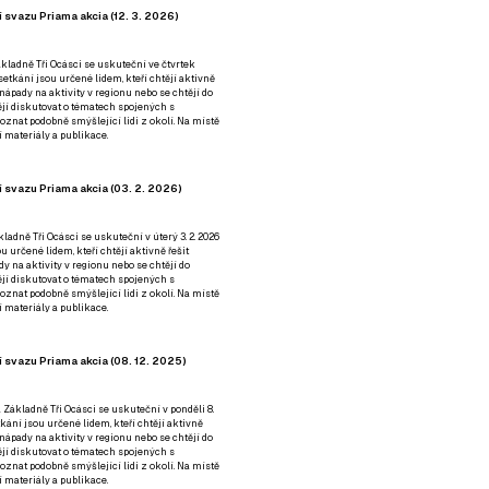
 svazu Priama akcia (12. 3. 2026)
kladně Tři Ocásci se uskuteční ve čtvrtek
é setkání jsou určené lidem, kteří chtějí aktivně
 nápady na aktivity v regionu nebo se chtějí do
tějí diskutovat o tématech spojených s
nat podobně smýšlející lidi z okolí. Na místě
 materiály a publikace.
 svazu Priama akcia (03. 2. 2026)
ladně Tři Ocásci se uskuteční v úterý 3. 2. 2026
ou určené lidem, kteří chtějí aktivně řešit
y na aktivity v regionu nebo se chtějí do
tějí diskutovat o tématech spojených s
nat podobně smýšlející lidi z okolí. Na místě
 materiály a publikace.
 svazu Priama akcia (08. 12. 2025)
 Základně Tři Ocásci se uskuteční v ponděli 8.
etkání jsou určené lidem, kteří chtějí aktivně
 nápady na aktivity v regionu nebo se chtějí do
tějí diskutovat o tématech spojených s
nat podobně smýšlející lidi z okolí. Na místě
 materiály a publikace.