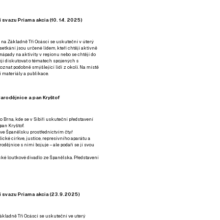
 svazu Priama akcia (10. 14. 2025)
 na Základně Tři Ocásci se uskuteční v úterý
é setkání jsou určené lidem, kteří chtějí aktivně
 nápady na aktivity v regionu nebo se chtějí do
tějí diskutovat o tématech spojených s
nat podobně smýšlející lidi z okolí. Na místě
 materiály a publikace.
arodějnice a pan Kryštof
o Brna, kde se v Sibiři uskuteční představení
pan Kryštof.
 ve Španělsku prostřednictvím čtyř
ické církve, justice, represivního aparátu a
odějnice s nimi bojuje – ale podaří se jí svou
tické loutkové divadlo ze Španělska. Představení
í svazu Priama akcia (23.9.2025)
ákladně Tři Ocásci se uskuteční ve uterý