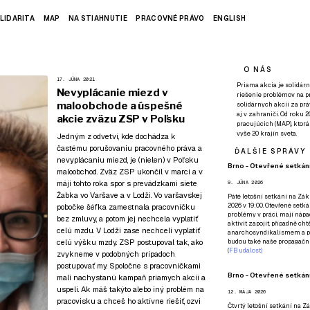
LIDARITA
MAP
NA STIAHNUTIE
PRACOVNÉ PRÁVO
ENGLISH
O NÁS
17. JÚNA 2021
Priama akcia je solidárn
Nevyplácanie miezd v
riešenie problémov na p
maloobchode a úspešné
solidárnych akcií za pr
aj v zahraničí. Od roku 
akcie zväzu ZSP v Poľsku
pracujúcich (MAP), ktor
vyše 20 krajín sveta.
Jedným z odvetví, kde dochádza k
častému porušovaniu pracovného práva a
ĎALŠIE SPRÁVY
nevyplácaniu miezd, je (nielen) v Poľsku
Brno - Otevřené setkání
maloobchod. Zväz ZSP ukončil v marci a v
máji tohto roka spor s prevádzkami siete
9. JÚNA 2026
Żabka vo Varšave a v Lodži. Vo varšavskej
Páté
letošní setkání na Zákl
2026 v 19:00. Otevřené setká
pobočke šéfka zamestnala pracovníčku
problémy v práci, mají nápad
bez zmluvy, a potom jej nechcela vyplatiť
aktivit zapojit, případně ch
celú mzdu. V Lodži zase nechceli vyplatiť
anarchosyndikalismem a poz
celú výšku mzdy. ZSP postupoval tak, ako
budou také naše propagační
(
FB událost
)
zvykneme v podobných prípadoch
postupovať my. Spoločne s pracovníčkami
Brno - Otevřené setkání
mali nachystanú kampaň priamych akcií a
uspeli. Ak máš takýto alebo iný problém na
12. MÁJA 2026
pracovisku a chceš ho aktívne riešiť,
ozvi
Čtvrtý
letošní setkání na Zák