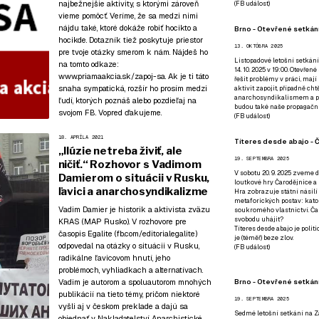
najbežnejšie aktivity, s ktorými zároveň
(
FB událost
)
vieme pomôcť. Veríme, že sa medzi nimi
nájdu také, ktoré dokáže robiť hocikto a
Brno - Otevřené setkání
hocikde. Dotazník tiež poskytuje priestor
13. OKTÓBRA 2025
pre tvoje otázky smerom k nám. Nájdeš ho
Listopadové letošní setkání
na tomto odkaze:
14. 10. 2025 v 19:00. Otevřen
www.priamaakcia.sk/zapoj-sa
. Ak je ti táto
řešit problémy v práci, mají
snaha sympatická, rozšír ho prosím medzi
aktivit zapojit, případně ch
anarchosyndikalismem a poz
ľudí, ktorých poznáš alebo pozdieľaj na
budou také naše propagační
svojom FB. Vopred ďakujeme.
(
FB událost
)
18. APRÍLA 2021
Títeres desde abajo - Č
„Ilúzie netreba živiť, ale
19. SEPTEMBRA 2025
ničiť.“ Rozhovor s Vadimom
V sobotu 20. 9. 2025 zveme d
Damierom o situácii v Rusku,
loutkové hry Čarodějnice a 
ľavici a anarchosyndikalizme
Hra zobrazuje státní násilí
metaforických postav: katol
Vadim Damier je historik a aktivista zväzu
soukromého vlastnictví. Čar
svobodu uhájit?
KRAS (MAP Rusko). V rozhovore pre
Títeres desde abajo je poli
časopis Egalite (fb.com/editorialegalite)
je (téměř) beze zlov.
odpovedal na otázky o situácii v Rusku,
(
FB událost
)
radikálne ľavicovom hnutí, jeho
problémoch, vyhliadkach a alternatívach.
Brno - Otevřené setkán
Vadim je autorom a spoluautorom mnohých
publikácií na tieto témy, pričom niektoré
19. SEPTEMBRA 2025
vyšli aj v českom preklade a dajú sa
Sedmé letošní setkání na Z
objednať v
Nakladatelství Anarchistické