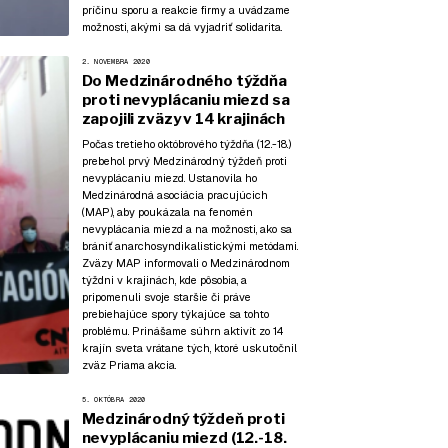
príčinu sporu a reakcie firmy a uvádzame
možnosti, akými sa dá vyjadriť solidarita.
2. NOVEMBRA 2020
Do Medzinárodného týždňa
proti nevyplácaniu miezd sa
zapojili zväzy v 14 krajinách
Počas tretieho októbrového týždňa (12.-18.)
prebehol prvý Medzinárodný týždeň proti
nevyplácaniu miezd. Ustanovila ho
Medzinárodná asociácia pracujúcich
(MAP), aby poukázala na fenomén
nevyplácania miezd a na možnosti, ako sa
brániť anarchosyndikalistickými metódami.
Zväzy MAP informovali o Medzinárodnom
týždni v krajinách, kde pôsobia, a
pripomenuli svoje staršie či práve
prebiehajúce spory týkajúce sa tohto
problému. Prinášame súhrn aktivít zo 14
krajín sveta vrátane tých, ktoré uskutočnil
zväz Priama akcia.
5. OKTÓBRA 2020
Medzinárodný týždeň proti
nevyplácaniu miezd (12.-18.