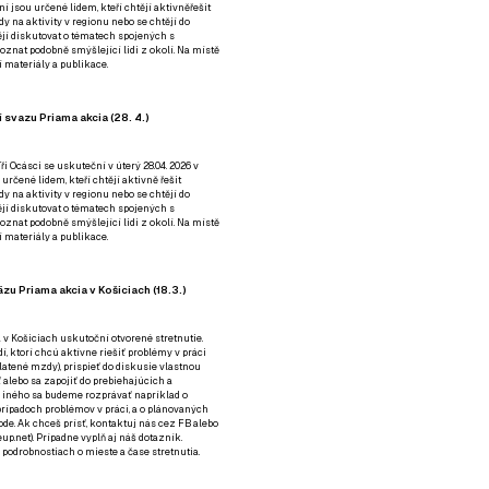
ní jsou určené lidem, kteří chtějí aktivněřešit
y na aktivity v regionu nebo se chtějí do
tějí diskutovat o tématech spojených s
nat podobně smýšlející lidi z okolí. Na místě
 materiály a publikace.
 svazu Priama akcia (28. 4.)
i Ocásci se uskuteční v úterý 28.04. 2026 v
 určené lidem, kteří chtějí aktivně řešit
y na aktivity v regionu nebo se chtějí do
tějí diskutovat o tématech spojených s
nat podobně smýšlející lidi z okolí. Na místě
 materiály a publikace.
zu Priama akcia v Košiciach (18.3.)
a v Košiciach uskutoční otvorené stretnutie.
í, ktorí chcú aktívne riešiť problémy v práci
platené mzdy), prispieť do diskusie vlastnou
alebo sa zapojiť do prebiehajúcich a
 iného sa budeme rozprávať napríklad o
rípadoch problémov v práci, a o plánovaných
de. Ak chceš prísť, kontaktuj nás cez
FB
alebo
up.net). Prípadne
vyplň aj náš dotazník
.
odrobnostiach o mieste a čase stretnutia.