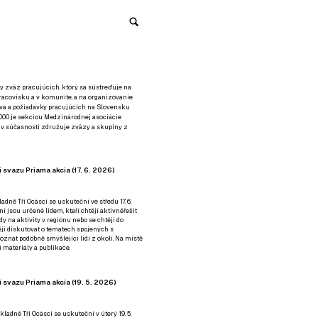
y zväz pracujúcich, ktorý sa sústreďuje na
racovisku a v komunite, a na organizovanie
áva a požiadavky pracujúcich na Slovensku
2000 je sekciou Medzinárodnej asociácie
á v súčasnosti združuje zväzy a skupiny z
 svazu Priama akcia (17. 6. 2026)
adně Tři Ocásci se uskuteční ve středu 17. 6.
ní jsou určené lidem, kteří chtějí aktivněřešit
y na aktivity v regionu nebo se chtějí do
tějí diskutovat o tématech spojených s
nat podobně smýšlející lidi z okolí. Na místě
 materiály a publikace.
 svazu Priama akcia (19. 5. 2026)
ladně Tři Ocásci se uskuteční v úterý 19. 5.