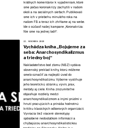
krátkych komentárov k vyjadreniam, ktoré
sme počas koronakrízy zachytili v našom
okolí a na sociálnych sieťach. Publikovali
sme ich v priebehu minulého roka na
našom FB a teraz ich zhŕňame aj na webe.
Ide o súčasť našej kampane
„Koronakríza:
Nie sme na jednej lodi!“
.
22. NOVEMBRA 2020
Vychádza kniha „Bojujeme za
seba: Anarchosyndikalizmus
a triedny boj“
Nakladateľstvo bod zlomu (NBZ) vydáva
slovenský preklad knihy, ktorú môžeme
smelo označiť za najlepší úvod do
anarchosyndikalizmu. Výborne vystihuje
jeho teoretickú stránku, vývin, prax,
metódy aj ciele. Kniha zrozumiteľne
objasňuje rozdiely medzi
anarchosyndikalizmom a inými prúdmi v
hnutí pracujúcich a prináša hodnotnú
kritiku klasických odborových organizácií.
Vyvracia tiež viaceré stereotypy
spôsobené nedostatkom informácií a
chýbajúcou anarchosyndikalistickou