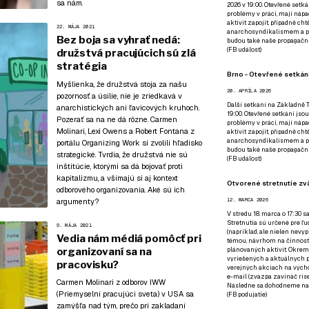
sa nám
.
2026 v 19:00. Otevřené setká
problémy v práci, mají nápad
aktivit zapojit, případně ch
22. MÁJA 2021
anarchosyndikalismem a poz
Bez boja sa vyhrať nedá:
budou také naše propagační
(
FB událost
)
družstvá pracujúcich sú zlá
stratégia
Brno - Otevřené setkání
Myšlienka, že družstvá stoja za našu
20. APRÍLA 2026
pozornosť a úsilie, nie je zriedkavá v
Další setkání na Základně Tř
anarchistických ani ľavicových kruhoch.
19:00. Otevřené setkání jsou
Pozerať sa na ne dá rôzne. Carmen
problémy v práci, mají nápad
Molinari, Lexi Owens a Robert Fontana z
aktivit zapojit, případně ch
anarchosyndikalismem a poz
portálu Organizing Work si zvolili hľadisko
budou také naše propagační
strategické. Tvrdia, že družstvá nie sú
(
FB událost
)
inštitúcie, ktorými sa dá bojovať proti
kapitalizmu, a všímajú si aj kontext
Otvorené stretnutie zvä
odborového organizovania. Aké sú ich
argumenty?
12. MARCA 2026
V stredu 18. marca o 17:30 s
Stretnutia sú určené pre ľud
9. MÁJA 2021
(napríklad, ale nielen nevy
Vedia nám médiá pomôcť pri
témou, návrhom na činnosť 
organizovaní sa na
plánovaných aktivít. Okrem
vyriešených a aktuálnych p
pracovisku?
verejných akciach na výcho
e-mail (zvazpa zavináč rise
Carmen Molinari z odborov IWW
Následne sa dohodneme na p
(Priemyselní pracujúci sveta) v USA sa
(
FB podujatie
)
zamýšľa nad tým, prečo pri zakladaní