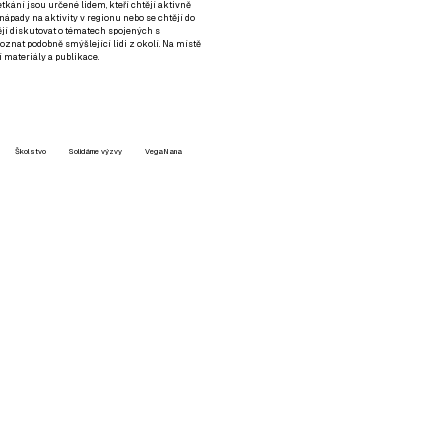
setkání jsou určené lidem, kteří chtějí aktivně
 nápady na aktivity v regionu nebo se chtějí do
tějí diskutovat o tématech spojených s
nat podobně smýšlející lidi z okolí. Na místě
 materiály a publikace.
Školstvo
Solidárne výzvy
VegaNana