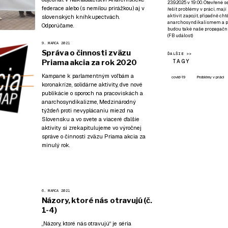
23.9.2025 v 19:00. Otevřené 
federace
alebo (s nemilou prirážkou) aj v
řešit problémy v práci, mají
aktivit zapojit, případně ch
slovenských kníhkupectvách.
anarchosyndikalismem a poz
Odporúčame.
budou také naše propagační
(
FB událost
)
9. MARCA 2021
Správa o činnosti zväzu
ĎALŠIE >>
TAGY
Priama akcia za rok 2020
Kampane k parlamentným voľbám a
covid-19
Problémy v práci
koronakríze, solidárne aktivity, dve nové
publikácie o sporoch na pracoviskách a
anarchosyndikalizme, Medzinárodný
týždeň proti nevyplácaniu miezd na
Slovensku a vo svete a viaceré ďalšie
aktivity si zrekapitulujeme vo výročnej
správe o činnosti zväzu Priama akcia za
minulý rok.
6. MARCA 2021
Názory, ktoré nás otravujú (č.
1-4)
„Názory, ktoré nás otravujú“ je séria