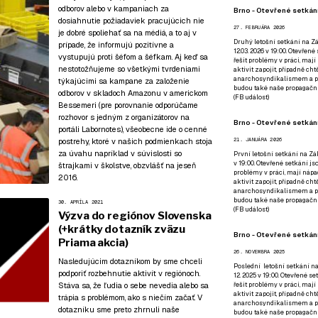
odborov alebo v kampaniach za
Brno - Otevřené setkání
dosiahnutie požiadaviek pracujúcich nie
27. FEBRUÁRA 2026
je dobré spoliehať sa na médiá, a to aj v
Druhý letošní setkání na Zá
prípade, že informujú pozitívne a
12.03. 2026 v 19:00. Otevřen
vystupujú proti šéfom a šéfkam. Aj keď sa
řešit problémy v práci, mají
nestotožňujeme so všetkými tvrdeniami
aktivit zapojit, případně ch
anarchosyndikalismem a poz
týkajúcimi sa kampane za založenie
budou také naše propagační
odborov v skladoch Amazonu v americkom
(
FB událost
)
Bessemeri (
pre porovnanie odporúčame
rozhovor s jedným z organizátorov na
Brno - Otevřené setkání
portáli Labornotes
), všeobecne ide o cenné
postrehy, ktoré v našich podmienkach stoja
21. JANUÁRA 2026
za úvahu napríklad v súvislosti so
První letošní setkání na Zák
v 19:00. Otevřené setkání js
štrajkami v školstve, obzvlášť na jeseň
problémy v práci, mají nápad
2016.
aktivit zapojit, případně ch
anarchosyndikalismem a poz
budou také naše propagační
30. APRÍLA 2021
(
FB událost
)
Výzva do regiónov Slovenska
(+krátky dotazník zväzu
Brno - Otevřené setkání
Priama akcia)
26. NOVEMBRA 2025
Nasledujúcim dotazníkom by sme chceli
Poslední letošní setkání na
podporiť rozbehnutie aktivít v regiónoch.
12. 2025 v 19:00. Otevřené s
Stáva sa, že ľudia o sebe nevedia alebo sa
řešit problémy v práci, mají
aktivit zapojit, případně ch
trápia s problémom, ako s niečím začať. V
anarchosyndikalismem a poz
dotazníku sme preto zhrnuli naše
budou také naše propagační