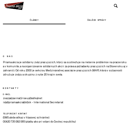
ČLÁNKY
ĎALŠIE SPRÁVY
O NÁS
Priama akcia je solidárny zväz pracujúcich, ktorý sa sústreďuje na riešenie problémov na pracovisku
a v komunite, a na organizovanie solidárnych akcií za práva a požiadavky pracujúcich na Slovensku aj v
zahraničí. Od roku 2000 je sekciou Medzinárodnej asociácie pracujúcich (MAP), ktorá v súčasnosti
združuje zväzy a skupiny z vyše 20 krajín sveta.
KONTAKTY
E-MAIL
zvazpa(zavináč)riseup(bodka)net
is(at)priamaakcia(dot)sk - International Secretariat
TELEFONICKÝ KONTAKT
(SMS alebo odkaz v hlasovej schránke):
00420 735 082 065 (platby ako pri volaní do Českej republiky)