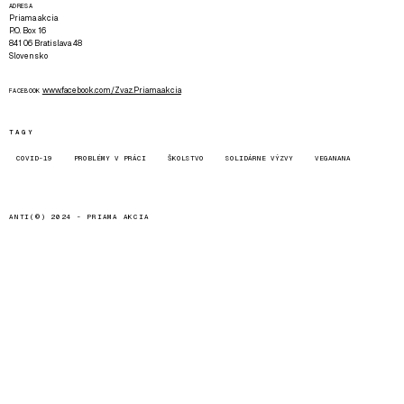
ADRESA
Priama akcia
P.O. Box 16
841 06 Bratislava 48
Slovensko
www.facebook.com/Zvaz.Priama.akcia
FACEBOOK
TAGY
COVID-19
PROBLÉMY V PRÁCI
ŠKOLSTVO
SOLIDÁRNE VÝZVY
VEGANANA
ANTI(©) 2024 -
PRIAMA AKCIA