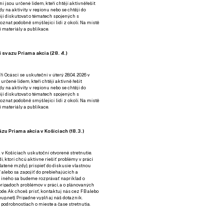
ní jsou určené lidem, kteří chtějí aktivněřešit
y na aktivity v regionu nebo se chtějí do
tějí diskutovat o tématech spojených s
nat podobně smýšlející lidi z okolí. Na místě
 materiály a publikace.
 svazu Priama akcia (28. 4.)
i Ocásci se uskuteční v úterý 28.04. 2026 v
 určené lidem, kteří chtějí aktivně řešit
y na aktivity v regionu nebo se chtějí do
tějí diskutovat o tématech spojených s
nat podobně smýšlející lidi z okolí. Na místě
 materiály a publikace.
zu Priama akcia v Košiciach (18.3.)
a v Košiciach uskutoční otvorené stretnutie.
í, ktorí chcú aktívne riešiť problémy v práci
platené mzdy), prispieť do diskusie vlastnou
alebo sa zapojiť do prebiehajúcich a
 iného sa budeme rozprávať napríklad o
rípadoch problémov v práci, a o plánovaných
de. Ak chceš prísť, kontaktuj nás cez
FB
alebo
up.net). Prípadne
vyplň aj náš dotazník
.
odrobnostiach o mieste a čase stretnutia.