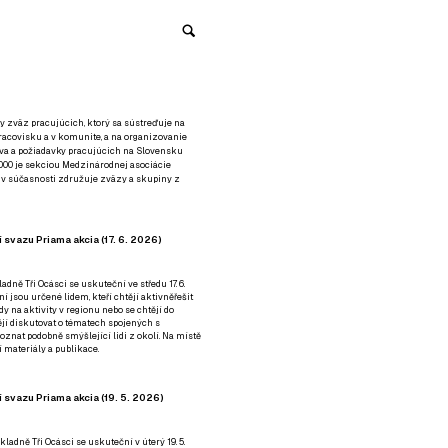
y zväz pracujúcich, ktorý sa sústreďuje na
racovisku a v komunite, a na organizovanie
áva a požiadavky pracujúcich na Slovensku
2000 je sekciou Medzinárodnej asociácie
á v súčasnosti združuje zväzy a skupiny z
 svazu Priama akcia (17. 6. 2026)
adně Tři Ocásci se uskuteční ve středu 17. 6.
ní jsou určené lidem, kteří chtějí aktivněřešit
y na aktivity v regionu nebo se chtějí do
tějí diskutovat o tématech spojených s
nat podobně smýšlející lidi z okolí. Na místě
 materiály a publikace.
 svazu Priama akcia (19. 5. 2026)
ladně Tři Ocásci se uskuteční v úterý 19. 5.