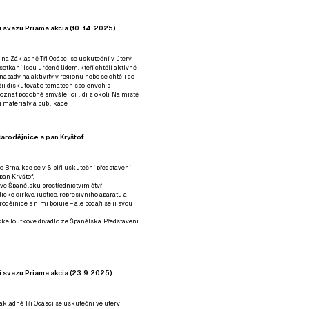
 svazu Priama akcia (10. 14. 2025)
 na Základně Tři Ocásci se uskuteční v úterý
é setkání jsou určené lidem, kteří chtějí aktivně
 nápady na aktivity v regionu nebo se chtějí do
tějí diskutovat o tématech spojených s
nat podobně smýšlející lidi z okolí. Na místě
 materiály a publikace.
arodějnice a pan Kryštof
o Brna, kde se v Sibiři uskuteční představení
pan Kryštof.
 ve Španělsku prostřednictvím čtyř
ické církve, justice, represivního aparátu a
odějnice s nimi bojuje – ale podaří se jí svou
tické loutkové divadlo ze Španělska. Představení
í svazu Priama akcia (23.9.2025)
ákladně Tři Ocásci se uskuteční ve uterý