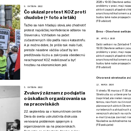
2026 v 19:00. Otevřené setká
problémy v práci, mají nápad
9. OKTÓBRA 2022
aktivit zapojit, případně ch
Čo ukázal protest KOZ proti
anarchosyndikalismem a poz
chudobe (+ foto a leták)
budou také naše propagační
(
FB událost
)
Ťažko sa nám hľadajú slová, ako zhodnotiť
protest najväčšej konfederácie odborov na
Brno - Otevřené setkání
Slovensku. Vzhľadom na počet
20. APRÍLA 2026
zúčastnených išlo podľa nás o katastrofu.
Další setkání na Základně Tř
A je možno dobre, že prišlo tak málo ľudí,
19:00. Otevřené setkání jsou
pretože násobne väčšia účasť by len
problémy v práci, mají nápad
predlžovala ilúziu a zakrývala všeobecnú
aktivit zapojit, případně ch
neschopnosť KOZ mobilizovať a byť
anarchosyndikalismem a poz
budou také naše propagační
hrozbou na ekonomickom poli.
(
FB událost
)
Otvorené stretnutie zvä
12. MARCA 2026
5. OKTÓBRA 2022
V stredu 18. marca o 17:30 s
Zvukový záznam z podujatia
Stretnutia sú určené pre ľud
o úskaliach organizovania sa
(napríklad, ale nielen nevy
témou, návrhom na činnosť 
na pracoviskách
plánovaných aktivít. Okrem
vyriešených a aktuálnych p
22. septembra sa v komunitnom centre
verejných akciach na výcho
Diera do sveta uskutočnila diskusia
e-mail (zvazpa zavináč rise
Následne sa dohodneme na p
venovaná problémom spojeným s
(
FB podujatie
)
organizovaním sa na pracoviskách.