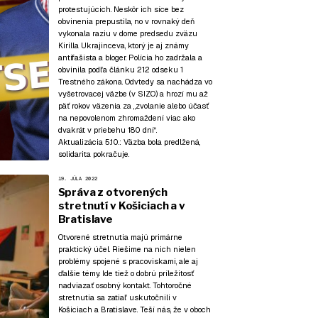
protestujúcich. Neskôr ich síce bez
obvinenia prepustila, no v rovnaký deň
vykonala raziu v dome predsedu zväzu
Kirilla Ukrajinceva, ktorý je aj známy
antifašista a bloger. Polícia ho zadržala a
obvinila podľa článku 212 odseku 1
Trestného zákona. Odvtedy sa nachádza vo
vyšetrovacej väzbe (v SIZO) a hrozí mu až
päť rokov väzenia za „zvolanie alebo účasť
na nepovolenom zhromaždení viac ako
dvakrát v priebehu 180 dní“.
Aktualizácia 5.10.:
Väzba bola predlžená,
solidarita pokračuje.
19. JÚLA 2022
Správa z otvorených
stretnutí v Košiciach a v
Bratislave
Otvorené stretnutia majú primárne
praktický účel. Riešime na nich nielen
problémy spojené s pracoviskami, ale aj
ďalšie témy. Ide tiež o dobrú príležitosť
nadviazať osobný kontakt. Tohtoročné
stretnutia sa zatiaľ uskutočnili v
Košiciach a Bratislave. Teší nás, že v oboch