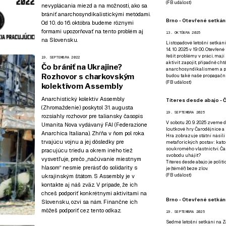
(
FB událost
)
nevyplácania miezd a na možnosti, ako sa
brániť anarchosyndikalistickými metódami.
Brno - Otevřené setkání
Od 10. do 16. októbra budeme rôznymi
formami upozorňovať na tento problém aj
13. OKTÓBRA 2025
na Slovensku.
Listopadové letošní setkání
14. 10. 2025 v 19:00. Otevřen
řešit problémy v práci, mají
19. SEPTEMBRA 2022
aktivit zapojit, případně ch
Čo brániť na Ukrajine?
anarchosyndikalismem a poz
Rozhovor s charkovským
budou také naše propagační
(
FB událost
)
kolektívom Assembly
Anarchistický kolektív Assembly
Títeres desde abajo - Č
(Zhromaždenie) poskytol 31. augusta
19. SEPTEMBRA 2025
rozsiahly rozhovor pre taliansky časopis
V sobotu 20. 9. 2025 zveme d
Umanita Nova
vydávaný FAI (Federazione
loutkové hry Čarodějnice a 
Anarchica Italiana). Zhŕňa v ňom pol roka
Hra zobrazuje státní násilí
trvajúcu vojnu a jej dôsledky pre
metaforických postav: katol
soukromého vlastnictví. Čar
pracujúcu triedu a okrem iného tiež
svobodu uhájit?
vysvetľuje, prečo „načúvanie miestnym
Títeres desde abajo je poli
hlasom“ nesmie prerásť do solidarity s
je (téměř) beze zlov.
(
FB událost
)
ukrajinským štátom. S Assembly je v
kontakte aj náš zväz. V prípade, že ich
chceš podporiť konkrétnymi aktivitami na
Brno - Otevřené setkán
Slovensku, ozvi sa nám. Finančne ich
môžeš podporiť
cez tento odkaz
.
19. SEPTEMBRA 2025
Sedmé letošní setkání na Z