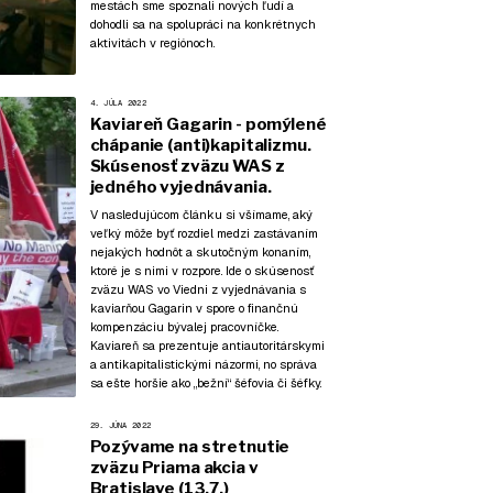
mestách sme spoznali nových ľudí a
dohodli sa na spolupráci na konkrétnych
aktivitách v regiónoch.
4. JÚLA 2022
Kaviareň Gagarin - pomýlené
chápanie (anti)kapitalizmu.
Skúsenosť zväzu WAS z
jedného vyjednávania.
V nasledujúcom článku si všímame, aký
veľký môže byť rozdiel medzi zastávaním
nejakých hodnôt a skutočným konaním,
ktoré je s nimi v rozpore. Ide o skúsenosť
zväzu WAS vo Viedni z vyjednávania s
kaviarňou Gagarin v spore o finančnú
kompenzáciu bývalej pracovníčke.
Kaviareň sa prezentuje antiautoritárskymi
a antikapitalistickými názormi, no správa
sa ešte horšie ako „bežní“ šéfovia či šéfky.
29. JÚNA 2022
Pozývame na stretnutie
zväzu Priama akcia v
Bratislave (13.7.)