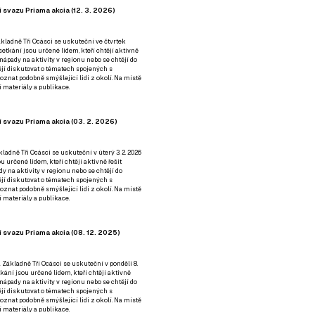
 svazu Priama akcia (12. 3. 2026)
kladně Tři Ocásci se uskuteční ve čtvrtek
é setkání jsou určené lidem, kteří chtějí aktivně
 nápady na aktivity v regionu nebo se chtějí do
tějí diskutovat o tématech spojených s
nat podobně smýšlející lidi z okolí. Na místě
 materiály a publikace.
 svazu Priama akcia (03. 2. 2026)
ladně Tři Ocásci se uskuteční v úterý 3. 2. 2026
ou určené lidem, kteří chtějí aktivně řešit
y na aktivity v regionu nebo se chtějí do
tějí diskutovat o tématech spojených s
nat podobně smýšlející lidi z okolí. Na místě
 materiály a publikace.
 svazu Priama akcia (08. 12. 2025)
 Základně Tři Ocásci se uskuteční v ponděli 8.
etkání jsou určené lidem, kteří chtějí aktivně
 nápady na aktivity v regionu nebo se chtějí do
tějí diskutovat o tématech spojených s
nat podobně smýšlející lidi z okolí. Na místě
 materiály a publikace.