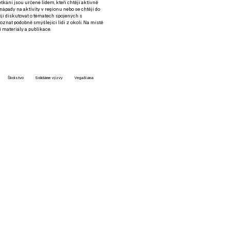
setkání jsou určené lidem, kteří chtějí aktivně
 nápady na aktivity v regionu nebo se chtějí do
tějí diskutovat o tématech spojených s
nat podobně smýšlející lidi z okolí. Na místě
 materiály a publikace.
Školstvo
Solidárne výzvy
VegaNana