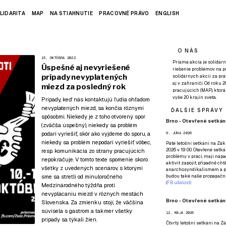
LIDARITA
MAP
NA STIAHNUTIE
PRACOVNÉ PRÁVO
ENGLISH
O NÁS
15. OKTÓBRA 2022
Priama akcia je solidárn
Úspešné aj nevyriešené
riešenie problémov na p
prípady nevyplatených
solidárnych akcií za pr
aj v zahraničí. Od roku 
miezd za posledný rok
pracujúcich (MAP), ktor
vyše 20 krajín sveta.
Prípady, keď nás kontaktujú ľudia ohľadom
nevyplatených miezd, sa končia rôznymi
ĎALŠIE SPRÁVY
spôsobmi. Niekedy je z toho otvorený spor
Brno - Otevřené setkání
(zväčša úspešný), niekedy sa problém
podarí vyriešiť, skôr ako vyjdeme do sporu, a
9. JÚNA 2026
niekedy sa problém nepodarí vyriešiť vôbec,
Páté
letošní setkání na Zákl
2026 v 19:00. Otevřené setká
resp. komunikácia zo strany pracujúcich
problémy v práci, mají nápad
nepokračuje. V tomto texte spomenie skoro
aktivit zapojit, případně ch
všetky z uvedených scenárov, s ktorými
anarchosyndikalismem a poz
sme sa stretli od minuloročného
budou také naše propagační
(
FB událost
)
Medzinárodného týždňa proti
nevyplácaniu miezd v rôznych mestách
Brno - Otevřené setkání
Slovenska. Za zmienku stojí, že väčšina
súvisela s gastrom a takmer všetky
12. MÁJA 2026
prípady sa týkali žien.
Čtvrtý
letošní setkání na Zák