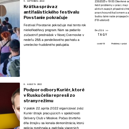
23.9.2025 v 19:00. Otevřené 
5. SEPTEMBRA 2022
řešit problémy v práci, mají
Krátka správa z
aktivit zapojit, případně ch
antifašistického festivalu
anarchosyndikalismem a poz
budou také naše propagační
Povstanie pokračuje
(
FB událost
)
Festival Povstanie pokračuje mal tento rok
niekoľkodňový program
. Nám sa podarilo
ĎALŠIE >>
TAGY
zúčastniť prednášok v Novej Cvernovke v
nedeľu 28.8. a pondelkového pochodu a
covid-19
Problémy v práci
umelecko-hudobného podujatia.
8. AUGUSTA 2022
Podpor odbory Kuriér, ktoré
v Rusku čelia represii zo
strany režimu
V piatok 22. apríla 2022 organizoval zväz
Kuriér štrajk pracujúcich v spoločnosti
Delivery Club v Moskve. Počas štvrtého
dňa štrajku sa konala demonštrácia, ktorú
polícia rozohnala a zadržala viacerých