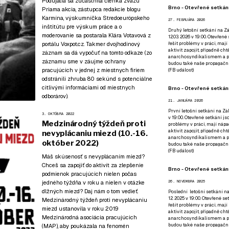
Podujatia sa zúčastnila členka zväzu
Brno - Otevřené setkání
Priama akcia, zástupca redakcie blogu
Karmína, výskumníčka Stredoeurópskeho
27. FEBRUÁRA 2026
inštitútu pre výskum práce a o
Druhý letošní setkání na Zá
moderovanie sa postarala Klára Votavová z
12.03. 2026 v 19:00. Otevřen
řešit problémy v práci, mají
portálu Voxpot.cz. Takmer dvojhodinový
aktivit zapojit, případně ch
záznam sa dá vypočuť
na tomto odkaze
(zo
anarchosyndikalismem a poz
záznamu sme v záujme ochrany
budou také naše propagační
pracujúcich v jednej z miestnych firiem
(
FB událost
)
odstránili zhruba 80 sekúnd s potenciálne
citlivými informáciami od miestnych
Brno - Otevřené setkání
odborárov).
21. JANUÁRA 2026
První letošní setkání na Zák
3. OKTÓBRA 2022
v 19:00. Otevřené setkání js
Medzinárodný týždeň proti
problémy v práci, mají nápad
aktivit zapojit, případně ch
nevyplácaniu miezd (10.-16.
anarchosyndikalismem a poz
október 2022)
budou také naše propagační
(
FB událost
)
Máš skúsenosť s nevyplácaním miezd?
Chceš sa zapojiť do aktivít za zlepšenie
Brno - Otevřené setkání
podmienok pracujúcich nielen počas
jedného týždňa v roku a nielen v otázke
26. NOVEMBRA 2025
dlžných miezd? Daj nám o tom vedieť.
Poslední letošní setkání na
12. 2025 v 19:00. Otevřené s
Medzinárodný týždeň proti nevyplácaniu
řešit problémy v práci, mají
miezd ustanovila v roku 2019
aktivit zapojit, případně ch
Medzinárodná asociácia pracujúcich
anarchosyndikalismem a poz
budou také naše propagační
(MAP), aby poukázala na fenomén