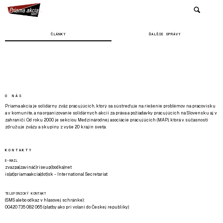
ČLÁNKY
ĎALŠIE SPRÁVY
O NÁS
Priama akcia je solidárny zväz pracujúcich, ktorý sa sústreďuje na riešenie problémov na pracovisku
a v komunite, a na organizovanie solidárnych akcií za práva a požiadavky pracujúcich na Slovensku aj v
zahraničí. Od roku 2000 je sekciou Medzinárodnej asociácie pracujúcich (MAP), ktorá v súčasnosti
združuje zväzy a skupiny z vyše 20 krajín sveta.
KONTAKTY
E-MAIL
zvazpa(zavináč)riseup(bodka)net
is(at)priamaakcia(dot)sk - International Secretariat
TELEFONICKÝ KONTAKT
(SMS alebo odkaz v hlasovej schránke):
00420 735 082 065 (platby ako pri volaní do Českej republiky)