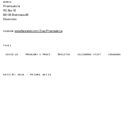
ADRESA
Priama akcia
P.O. Box 16
841 06 Bratislava 48
Slovensko
www.facebook.com/Zvaz.Priama.akcia
FACEBOOK
TAGY
COVID-19
PROBLÉMY V PRÁCI
ŠKOLSTVO
SOLIDÁRNE VÝZVY
VEGANANA
ANTI(©) 2024 -
PRIAMA AKCIA