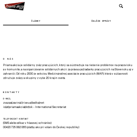
ČLÁNKY
ĎALŠIE SPRÁVY
O NÁS
Priama akcia je solidárny zväz pracujúcich, ktorý sa sústreďuje na riešenie problémov na pracovisku
a v komunite, a na organizovanie solidárnych akcií za práva a požiadavky pracujúcich na Slovensku aj v
zahraničí. Od roku 2000 je sekciou Medzinárodnej asociácie pracujúcich (MAP), ktorá v súčasnosti
združuje zväzy a skupiny z vyše 20 krajín sveta.
KONTAKTY
E-MAIL
zvazpa(zavináč)riseup(bodka)net
is(at)priamaakcia(dot)sk - International Secretariat
TELEFONICKÝ KONTAKT
(SMS alebo odkaz v hlasovej schránke):
00420 735 082 065 (platby ako pri volaní do Českej republiky)