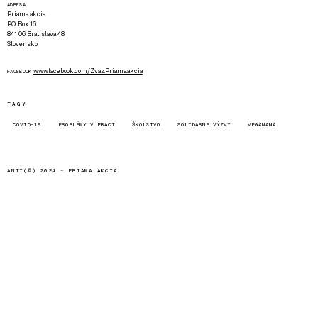
ADRESA
Priama akcia
P.O. Box 16
841 06 Bratislava 48
Slovensko
www.facebook.com/Zvaz.Priama.akcia
FACEBOOK
TAGY
COVID-19
PROBLÉMY V PRÁCI
ŠKOLSTVO
SOLIDÁRNE VÝZVY
VEGANANA
ANTI(©) 2024 -
PRIAMA AKCIA