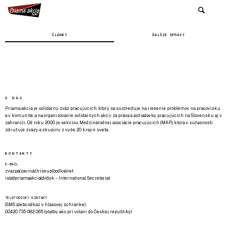
ČLÁNKY
ĎALŠIE SPRÁVY
O NÁS
Priama akcia je solidárny zväz pracujúcich, ktorý sa sústreďuje na riešenie problémov na pracovisku
a v komunite, a na organizovanie solidárnych akcií za práva a požiadavky pracujúcich na Slovensku aj v
zahraničí. Od roku 2000 je sekciou Medzinárodnej asociácie pracujúcich (MAP), ktorá v súčasnosti
združuje zväzy a skupiny z vyše 20 krajín sveta.
KONTAKTY
E-MAIL
zvazpa(zavináč)riseup(bodka)net
is(at)priamaakcia(dot)sk - International Secretariat
TELEFONICKÝ KONTAKT
(SMS alebo odkaz v hlasovej schránke):
00420 735 082 065 (platby ako pri volaní do Českej republiky)