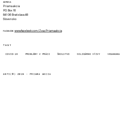
ADRESA
Priama akcia
P.O. Box 16
841 06 Bratislava 48
Slovensko
www.facebook.com/Zvaz.Priama.akcia
FACEBOOK
TAGY
COVID-19
PROBLÉMY V PRÁCI
ŠKOLSTVO
SOLIDÁRNE VÝZVY
VEGANANA
ANTI(©) 2024 -
PRIAMA AKCIA