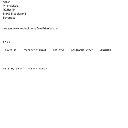
ADRESA
Priama akcia
P.O. Box 16
841 06 Bratislava 48
Slovensko
www.facebook.com/Zvaz.Priama.akcia
FACEBOOK
TAGY
COVID-19
PROBLÉMY V PRÁCI
ŠKOLSTVO
SOLIDÁRNE VÝZVY
VEGANANA
ANTI(©) 2024 -
PRIAMA AKCIA