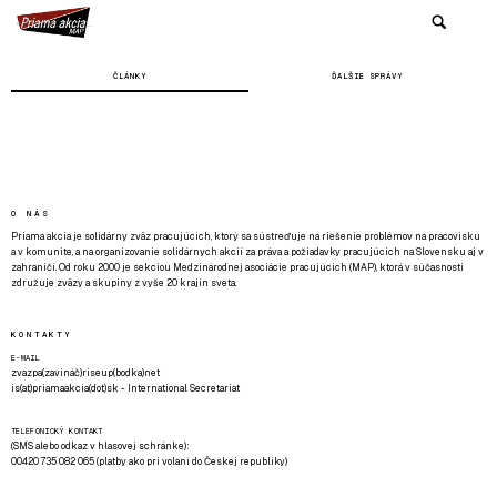
ČLÁNKY
ĎALŠIE SPRÁVY
O NÁS
Priama akcia je solidárny zväz pracujúcich, ktorý sa sústreďuje na riešenie problémov na pracovisku
a v komunite, a na organizovanie solidárnych akcií za práva a požiadavky pracujúcich na Slovensku aj v
zahraničí. Od roku 2000 je sekciou Medzinárodnej asociácie pracujúcich (MAP), ktorá v súčasnosti
združuje zväzy a skupiny z vyše 20 krajín sveta.
KONTAKTY
E-MAIL
zvazpa(zavináč)riseup(bodka)net
is(at)priamaakcia(dot)sk - International Secretariat
TELEFONICKÝ KONTAKT
(SMS alebo odkaz v hlasovej schránke):
00420 735 082 065 (platby ako pri volaní do Českej republiky)