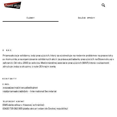
ČLÁNKY
ĎALŠIE SPRÁVY
O NÁS
Priama akcia je solidárny zväz pracujúcich, ktorý sa sústreďuje na riešenie problémov na pracovisku
a v komunite, a na organizovanie solidárnych akcií za práva a požiadavky pracujúcich na Slovensku aj v
zahraničí. Od roku 2000 je sekciou Medzinárodnej asociácie pracujúcich (MAP), ktorá v súčasnosti
združuje zväzy a skupiny z vyše 20 krajín sveta.
KONTAKTY
E-MAIL
zvazpa(zavináč)riseup(bodka)net
is(at)priamaakcia(dot)sk - International Secretariat
TELEFONICKÝ KONTAKT
(SMS alebo odkaz v hlasovej schránke):
00420 735 082 065 (platby ako pri volaní do Českej republiky)