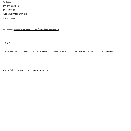
ADRESA
Priama akcia
P.O. Box 16
841 06 Bratislava 48
Slovensko
www.facebook.com/Zvaz.Priama.akcia
FACEBOOK
TAGY
COVID-19
PROBLÉMY V PRÁCI
ŠKOLSTVO
SOLIDÁRNE VÝZVY
VEGANANA
ANTI(©) 2024 -
PRIAMA AKCIA