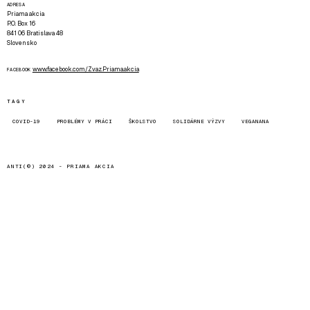
ADRESA
Priama akcia
P.O. Box 16
841 06 Bratislava 48
Slovensko
www.facebook.com/Zvaz.Priama.akcia
FACEBOOK
TAGY
COVID-19
PROBLÉMY V PRÁCI
ŠKOLSTVO
SOLIDÁRNE VÝZVY
VEGANANA
ANTI(©) 2024 -
PRIAMA AKCIA