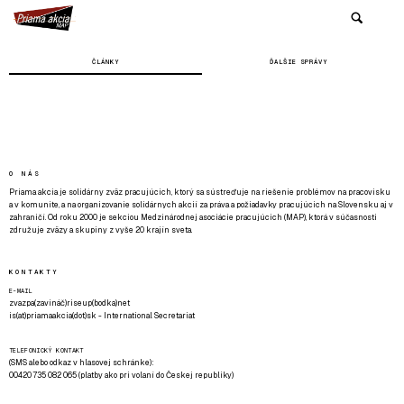
ČLÁNKY
ĎALŠIE SPRÁVY
O NÁS
Priama akcia je solidárny zväz pracujúcich, ktorý sa sústreďuje na riešenie problémov na pracovisku
a v komunite, a na organizovanie solidárnych akcií za práva a požiadavky pracujúcich na Slovensku aj v
zahraničí. Od roku 2000 je sekciou Medzinárodnej asociácie pracujúcich (MAP), ktorá v súčasnosti
združuje zväzy a skupiny z vyše 20 krajín sveta.
KONTAKTY
E-MAIL
zvazpa(zavináč)riseup(bodka)net
is(at)priamaakcia(dot)sk - International Secretariat
TELEFONICKÝ KONTAKT
(SMS alebo odkaz v hlasovej schránke):
00420 735 082 065 (platby ako pri volaní do Českej republiky)