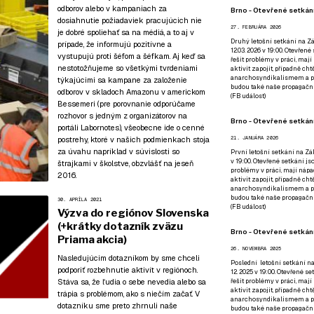
odborov alebo v kampaniach za
Brno - Otevřené setkání
dosiahnutie požiadaviek pracujúcich nie
27. FEBRUÁRA 2026
je dobré spoliehať sa na médiá, a to aj v
Druhý letošní setkání na Zá
prípade, že informujú pozitívne a
12.03. 2026 v 19:00. Otevřen
vystupujú proti šéfom a šéfkam. Aj keď sa
řešit problémy v práci, mají
nestotožňujeme so všetkými tvrdeniami
aktivit zapojit, případně ch
anarchosyndikalismem a poz
týkajúcimi sa kampane za založenie
budou také naše propagační
odborov v skladoch Amazonu v americkom
(
FB událost
)
Bessemeri (
pre porovnanie odporúčame
rozhovor s jedným z organizátorov na
Brno - Otevřené setkání
portáli Labornotes
), všeobecne ide o cenné
postrehy, ktoré v našich podmienkach stoja
21. JANUÁRA 2026
za úvahu napríklad v súvislosti so
První letošní setkání na Zák
v 19:00. Otevřené setkání js
štrajkami v školstve, obzvlášť na jeseň
problémy v práci, mají nápad
2016.
aktivit zapojit, případně ch
anarchosyndikalismem a poz
budou také naše propagační
30. APRÍLA 2021
(
FB událost
)
Výzva do regiónov Slovenska
(+krátky dotazník zväzu
Brno - Otevřené setkání
Priama akcia)
26. NOVEMBRA 2025
Nasledujúcim dotazníkom by sme chceli
Poslední letošní setkání na
podporiť rozbehnutie aktivít v regiónoch.
12. 2025 v 19:00. Otevřené s
Stáva sa, že ľudia o sebe nevedia alebo sa
řešit problémy v práci, mají
aktivit zapojit, případně ch
trápia s problémom, ako s niečím začať. V
anarchosyndikalismem a poz
dotazníku sme preto zhrnuli naše
budou také naše propagační