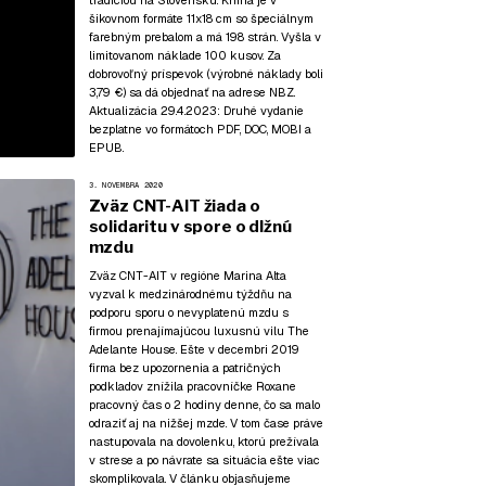
tradíciou na Slovensku. Kniha je v
šikovnom formáte 11x18 cm so špeciálnym
farebným prebalom a má 198 strán. Vyšla v
limitovanom náklade 100 kusov. Za
dobrovoľný príspevok (výrobné náklady boli
3,79 €) sa dá objednať na adrese NBZ.
Aktualizácia 29.4.2023:
Druhé vydanie
bezplatne vo formátoch
PDF
,
DOC
,
MOBI
a
EPUB
.
3. NOVEMBRA 2020
Zväz CNT-AIT žiada o
solidaritu v spore o dlžnú
mzdu
Zväz CNT-AIT v regióne Marina Alta
vyzval k medzinárodnému týždňu na
podporu sporu o nevyplatenú mzdu s
firmou prenajímajúcou luxusnú vilu The
Adelante House. Ešte v decembri 2019
firma bez upozornenia a patričných
podkladov znížila pracovníčke Roxane
pracovný čas o 2 hodiny denne, čo sa malo
odraziť aj na nižšej mzde. V tom čase práve
nastupovala na dovolenku, ktorú prežívala
v strese a po návrate sa situácia ešte viac
skomplikovala. V článku objasňujeme