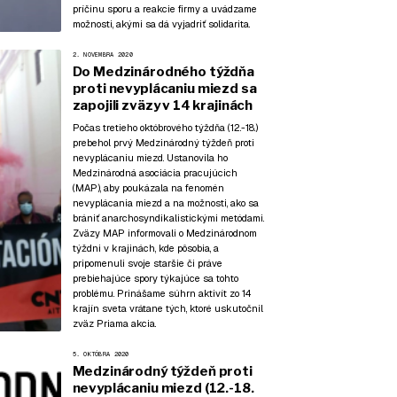
príčinu sporu a reakcie firmy a uvádzame
možnosti, akými sa dá vyjadriť solidarita.
2. NOVEMBRA 2020
Do Medzinárodného týždňa
proti nevyplácaniu miezd sa
zapojili zväzy v 14 krajinách
Počas tretieho októbrového týždňa (12.-18.)
prebehol prvý Medzinárodný týždeň proti
nevyplácaniu miezd. Ustanovila ho
Medzinárodná asociácia pracujúcich
(MAP), aby poukázala na fenomén
nevyplácania miezd a na možnosti, ako sa
brániť anarchosyndikalistickými metódami.
Zväzy MAP informovali o Medzinárodnom
týždni v krajinách, kde pôsobia, a
pripomenuli svoje staršie či práve
prebiehajúce spory týkajúce sa tohto
problému. Prinášame súhrn aktivít zo 14
krajín sveta vrátane tých, ktoré uskutočnil
zväz Priama akcia.
5. OKTÓBRA 2020
Medzinárodný týždeň proti
nevyplácaniu miezd (12.-18.