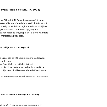
 svazu Priama akcia (10. 14. 2025)
 na Základně Tři Ocásci se uskuteční v úterý
é setkání jsou určené lidem, kteří chtějí aktivně
 nápady na aktivity v regionu nebo se chtějí do
tějí diskutovat o tématech spojených s
nat podobně smýšlející lidi z okolí. Na místě
 materiály a publikace.
arodějnice a pan Kryštof
o Brna, kde se v Sibiři uskuteční představení
pan Kryštof.
 ve Španělsku prostřednictvím čtyř
ické církve, justice, represivního aparátu a
odějnice s nimi bojuje – ale podaří se jí svou
tické loutkové divadlo ze Španělska. Představení
í svazu Priama akcia (23.9.2025)
ákladně Tři Ocásci se uskuteční ve uterý