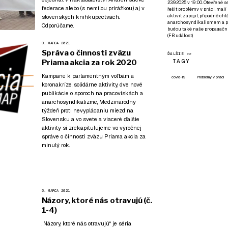
23.9.2025 v 19:00. Otevřené 
federace
alebo (s nemilou prirážkou) aj v
řešit problémy v práci, mají
aktivit zapojit, případně ch
slovenských kníhkupectvách.
anarchosyndikalismem a poz
Odporúčame.
budou také naše propagační
(
FB událost
)
9. MARCA 2021
Správa o činnosti zväzu
ĎALŠIE >>
TAGY
Priama akcia za rok 2020
Kampane k parlamentným voľbám a
covid-19
Problémy v práci
koronakríze, solidárne aktivity, dve nové
publikácie o sporoch na pracoviskách a
anarchosyndikalizme, Medzinárodný
týždeň proti nevyplácaniu miezd na
Slovensku a vo svete a viaceré ďalšie
aktivity si zrekapitulujeme vo výročnej
správe o činnosti zväzu Priama akcia za
minulý rok.
6. MARCA 2021
Názory, ktoré nás otravujú (č.
1-4)
„Názory, ktoré nás otravujú“ je séria