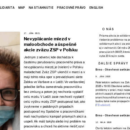
LIDARITA
MAP
NA STIAHNUTIE
PRACOVNÉ PRÁVO
ENGLISH
O NÁS
17. JÚNA 2021
Priama akcia je solidárn
Nevyplácanie miezd v
riešenie problémov na p
maloobchode a úspešné
solidárnych akcií za pr
aj v zahraničí. Od roku 
akcie zväzu ZSP v Poľsku
pracujúcich (MAP), ktor
vyše 20 krajín sveta.
Jedným z odvetví, kde dochádza k
častému porušovaniu pracovného práva a
ĎALŠIE SPRÁVY
nevyplácaniu miezd, je (nielen) v Poľsku
Brno - Otevřené setkání
maloobchod. Zväz ZSP ukončil v marci a v
máji tohto roka spor s prevádzkami siete
9. JÚNA 2026
Żabka vo Varšave a v Lodži. Vo varšavskej
Páté
letošní setkání na Zákl
2026 v 19:00. Otevřené setká
pobočke šéfka zamestnala pracovníčku
problémy v práci, mají nápad
bez zmluvy, a potom jej nechcela vyplatiť
aktivit zapojit, případně ch
celú mzdu. V Lodži zase nechceli vyplatiť
anarchosyndikalismem a poz
celú výšku mzdy. ZSP postupoval tak, ako
budou také naše propagační
(
FB událost
)
zvykneme v podobných prípadoch
postupovať my. Spoločne s pracovníčkami
Brno - Otevřené setkání
mali nachystanú kampaň priamych akcií a
uspeli. Ak máš takýto alebo iný problém na
12. MÁJA 2026
pracovisku a chceš ho aktívne riešiť,
ozvi
Čtvrtý
letošní setkání na Zák