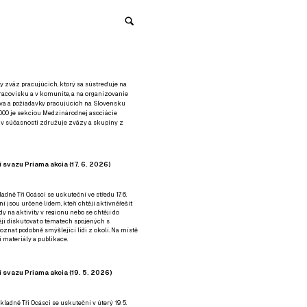
y zväz pracujúcich, ktorý sa sústreďuje na
racovisku a v komunite, a na organizovanie
áva a požiadavky pracujúcich na Slovensku
2000 je sekciou Medzinárodnej asociácie
á v súčasnosti združuje zväzy a skupiny z
 svazu Priama akcia (17. 6. 2026)
adně Tři Ocásci se uskuteční ve středu 17. 6.
ní jsou určené lidem, kteří chtějí aktivněřešit
y na aktivity v regionu nebo se chtějí do
tějí diskutovat o tématech spojených s
nat podobně smýšlející lidi z okolí. Na místě
 materiály a publikace.
 svazu Priama akcia (19. 5. 2026)
ladně Tři Ocásci se uskuteční v úterý 19. 5.