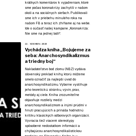
krátkych komentárov k vyjadreniam, ktoré
sme počas koronakrízy zachytili v našom
okolí a na sociálnych sieťach. Publikovali
sme ich v priebehu minulého roka na
našom FB a teraz ich zhŕňame aj na webe.
Ide o súčasť našej kampane
„Koronakríza:
Nie sme na jednej lodi!“
.
22. NOVEMBRA 2020
Vychádza kniha „Bojujeme za
seba: Anarchosyndikalizmus
a triedny boj“
Nakladateľstvo bod zlomu (NBZ) vydáva
slovenský preklad knihy, ktorú môžeme
smelo označiť za najlepší úvod do
anarchosyndikalizmu. Výborne vystihuje
jeho teoretickú stránku, vývin, prax,
metódy aj ciele. Kniha zrozumiteľne
objasňuje rozdiely medzi
anarchosyndikalizmom a inými prúdmi v
hnutí pracujúcich a prináša hodnotnú
kritiku klasických odborových organizácií.
Vyvracia tiež viaceré stereotypy
spôsobené nedostatkom informácií a
chýbajúcou anarchosyndikalistickou