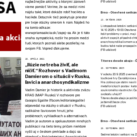
najbežnejšie aktivity, s ktorými zároveň
(
FB událost
)
vieme pomôcť. Veríme, že sa medzi nimi
nájdu také, ktoré dokáže robiť hocikto a
Brno - Otevřené setkání
hocikde. Dotazník tiež poskytuje priestor
13. OKTÓBRA 2025
pre tvoje otázky smerom k nám. Nájdeš ho
Listopadové letošní setkání
na tomto odkaze:
14. 10. 2025 v 19:00. Otevřen
www.priamaakcia.sk/zapoj-sa
. Ak je ti táto
řešit problémy v práci, mají
snaha sympatická, rozšír ho prosím medzi
aktivit zapojit, případně ch
anarchosyndikalismem a poz
ľudí, ktorých poznáš alebo pozdieľaj na
budou také naše propagační
svojom FB. Vopred ďakujeme.
(
FB událost
)
18. APRÍLA 2021
Títeres desde abajo - Č
„Ilúzie netreba živiť, ale
19. SEPTEMBRA 2025
ničiť.“ Rozhovor s Vadimom
V sobotu 20. 9. 2025 zveme d
Damierom o situácii v Rusku,
loutkové hry Čarodějnice a 
ľavici a anarchosyndikalizme
Hra zobrazuje státní násilí
metaforických postav: katol
Vadim Damier je historik a aktivista zväzu
soukromého vlastnictví. Čar
svobodu uhájit?
KRAS (MAP Rusko). V rozhovore pre
Títeres desde abajo je poli
časopis Egalite (fb.com/editorialegalite)
je (téměř) beze zlov.
odpovedal na otázky o situácii v Rusku,
(
FB událost
)
radikálne ľavicovom hnutí, jeho
problémoch, vyhliadkach a alternatívach.
Brno - Otevřené setkán
Vadim je autorom a spoluautorom mnohých
publikácií na tieto témy, pričom niektoré
19. SEPTEMBRA 2025
vyšli aj v českom preklade a dajú sa
Sedmé letošní setkání na Z
objednať v
Nakladatelství Anarchistické