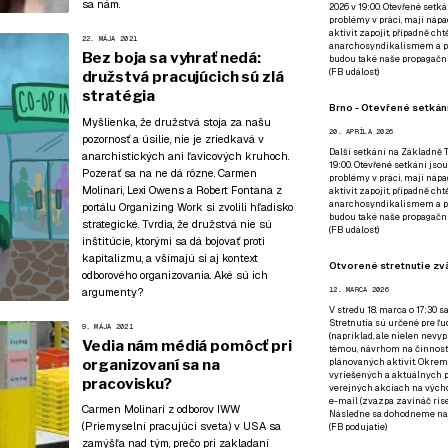
sa nám
.
2026 v 19:00. Otevřené setká
problémy v práci, mají nápad
aktivit zapojit, případně ch
22. MÁJA 2021
anarchosyndikalismem a poz
Bez boja sa vyhrať nedá:
budou také naše propagační
(
FB událost
)
družstvá pracujúcich sú zlá
stratégia
Brno - Otevřené setkání
Myšlienka, že družstvá stoja za našu
20. APRÍLA 2026
pozornosť a úsilie, nie je zriedkavá v
Další setkání na Základně Tř
anarchistických ani ľavicových kruhoch.
19:00. Otevřené setkání jsou
Pozerať sa na ne dá rôzne. Carmen
problémy v práci, mají nápad
Molinari, Lexi Owens a Robert Fontana z
aktivit zapojit, případně ch
anarchosyndikalismem a poz
portálu Organizing Work si zvolili hľadisko
budou také naše propagační
strategické. Tvrdia, že družstvá nie sú
(
FB událost
)
inštitúcie, ktorými sa dá bojovať proti
kapitalizmu, a všímajú si aj kontext
Otvorené stretnutie zvä
odborového organizovania. Aké sú ich
argumenty?
12. MARCA 2026
V stredu 18. marca o 17:30 s
Stretnutia sú určené pre ľud
9. MÁJA 2021
(napríklad, ale nielen nevy
Vedia nám médiá pomôcť pri
témou, návrhom na činnosť 
organizovaní sa na
plánovaných aktivít. Okrem
vyriešených a aktuálnych p
pracovisku?
verejných akciach na výcho
e-mail (zvazpa zavináč rise
Carmen Molinari z odborov IWW
Následne sa dohodneme na p
(Priemyselní pracujúci sveta) v USA sa
(
FB podujatie
)
zamýšľa nad tým, prečo pri zakladaní