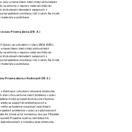
ní jsou určené lidem, kteří chtějí aktivněřešit
y na aktivity v regionu nebo se chtějí do
tějí diskutovat o tématech spojených s
nat podobně smýšlející lidi z okolí. Na místě
 materiály a publikace.
 svazu Priama akcia (28. 4.)
i Ocásci se uskuteční v úterý 28.04. 2026 v
 určené lidem, kteří chtějí aktivně řešit
y na aktivity v regionu nebo se chtějí do
tějí diskutovat o tématech spojených s
nat podobně smýšlející lidi z okolí. Na místě
 materiály a publikace.
zu Priama akcia v Košiciach (18.3.)
a v Košiciach uskutoční otvorené stretnutie.
í, ktorí chcú aktívne riešiť problémy v práci
platené mzdy), prispieť do diskusie vlastnou
alebo sa zapojiť do prebiehajúcich a
 iného sa budeme rozprávať napríklad o
rípadoch problémov v práci, a o plánovaných
de. Ak chceš prísť, kontaktuj nás cez
FB
alebo
up.net). Prípadne
vyplň aj náš dotazník
.
odrobnostiach o mieste a čase stretnutia.