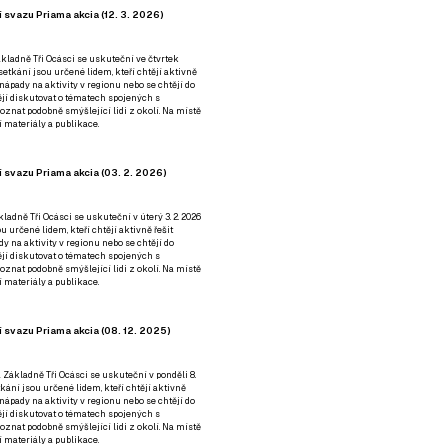
 svazu Priama akcia (12. 3. 2026)
kladně Tři Ocásci se uskuteční ve čtvrtek
é setkání jsou určené lidem, kteří chtějí aktivně
 nápady na aktivity v regionu nebo se chtějí do
tějí diskutovat o tématech spojených s
nat podobně smýšlející lidi z okolí. Na místě
 materiály a publikace.
 svazu Priama akcia (03. 2. 2026)
ladně Tři Ocásci se uskuteční v úterý 3. 2. 2026
ou určené lidem, kteří chtějí aktivně řešit
y na aktivity v regionu nebo se chtějí do
tějí diskutovat o tématech spojených s
nat podobně smýšlející lidi z okolí. Na místě
 materiály a publikace.
 svazu Priama akcia (08. 12. 2025)
 Základně Tři Ocásci se uskuteční v ponděli 8.
etkání jsou určené lidem, kteří chtějí aktivně
 nápady na aktivity v regionu nebo se chtějí do
tějí diskutovat o tématech spojených s
nat podobně smýšlející lidi z okolí. Na místě
 materiály a publikace.