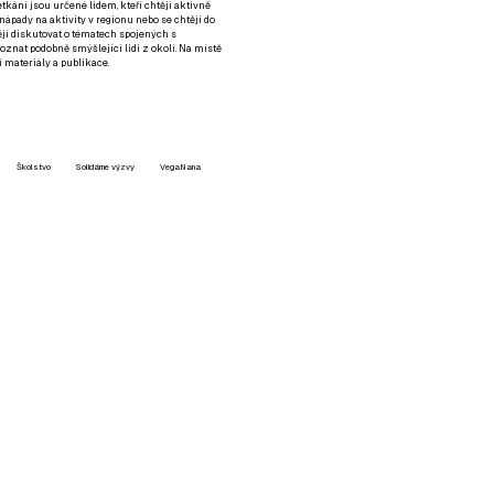
setkání jsou určené lidem, kteří chtějí aktivně
 nápady na aktivity v regionu nebo se chtějí do
tějí diskutovat o tématech spojených s
nat podobně smýšlející lidi z okolí. Na místě
 materiály a publikace.
Školstvo
Solidárne výzvy
VegaNana