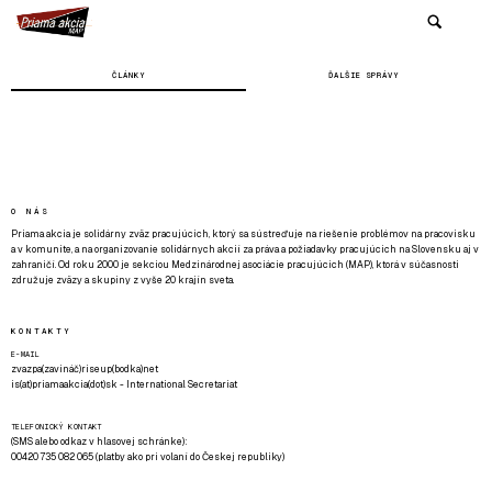
ČLÁNKY
ĎALŠIE SPRÁVY
O NÁS
Priama akcia je solidárny zväz pracujúcich, ktorý sa sústreďuje na riešenie problémov na pracovisku
a v komunite, a na organizovanie solidárnych akcií za práva a požiadavky pracujúcich na Slovensku aj v
zahraničí. Od roku 2000 je sekciou Medzinárodnej asociácie pracujúcich (MAP), ktorá v súčasnosti
združuje zväzy a skupiny z vyše 20 krajín sveta.
KONTAKTY
E-MAIL
zvazpa(zavináč)riseup(bodka)net
is(at)priamaakcia(dot)sk - International Secretariat
TELEFONICKÝ KONTAKT
(SMS alebo odkaz v hlasovej schránke):
00420 735 082 065 (platby ako pri volaní do Českej republiky)