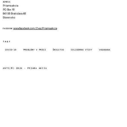
ADRESA
Priama akcia
P.O. Box 16
841 06 Bratislava 48
Slovensko
www.facebook.com/Zvaz.Priama.akcia
FACEBOOK
TAGY
COVID-19
PROBLÉMY V PRÁCI
ŠKOLSTVO
SOLIDÁRNE VÝZVY
VEGANANA
ANTI(©) 2024 -
PRIAMA AKCIA