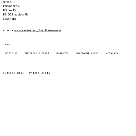
ADRESA
Priama akcia
P.O. Box 16
841 06 Bratislava 48
Slovensko
www.facebook.com/Zvaz.Priama.akcia
FACEBOOK
TAGY
COVID-19
PROBLÉMY V PRÁCI
ŠKOLSTVO
SOLIDÁRNE VÝZVY
VEGANANA
ANTI(©) 2024 -
PRIAMA AKCIA