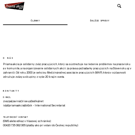
ČLÁNKY
ĎALŠIE SPRÁVY
O NÁS
Priama akcia je solidárny zväz pracujúcich, ktorý sa sústreďuje na riešenie problémov na pracovisku
a v komunite, a na organizovanie solidárnych akcií za práva a požiadavky pracujúcich na Slovensku aj v
zahraničí. Od roku 2000 je sekciou Medzinárodnej asociácie pracujúcich (MAP), ktorá v súčasnosti
združuje zväzy a skupiny z vyše 20 krajín sveta.
KONTAKTY
E-MAIL
zvazpa(zavináč)riseup(bodka)net
is(at)priamaakcia(dot)sk - International Secretariat
TELEFONICKÝ KONTAKT
(SMS alebo odkaz v hlasovej schránke):
00420 735 082 065 (platby ako pri volaní do Českej republiky)