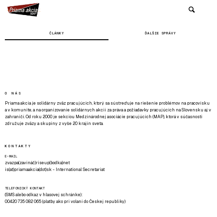
ČLÁNKY
ĎALŠIE SPRÁVY
O NÁS
Priama akcia je solidárny zväz pracujúcich, ktorý sa sústreďuje na riešenie problémov na pracovisku
a v komunite, a na organizovanie solidárnych akcií za práva a požiadavky pracujúcich na Slovensku aj v
zahraničí. Od roku 2000 je sekciou Medzinárodnej asociácie pracujúcich (MAP), ktorá v súčasnosti
združuje zväzy a skupiny z vyše 20 krajín sveta.
KONTAKTY
E-MAIL
zvazpa(zavináč)riseup(bodka)net
is(at)priamaakcia(dot)sk - International Secretariat
TELEFONICKÝ KONTAKT
(SMS alebo odkaz v hlasovej schránke):
00420 735 082 065 (platby ako pri volaní do Českej republiky)