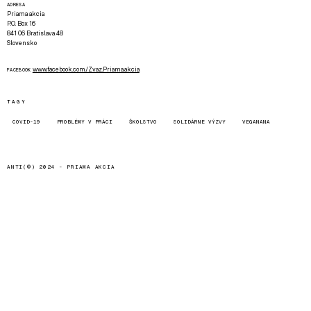
ADRESA
Priama akcia
P.O. Box 16
841 06 Bratislava 48
Slovensko
www.facebook.com/Zvaz.Priama.akcia
FACEBOOK
TAGY
COVID-19
PROBLÉMY V PRÁCI
ŠKOLSTVO
SOLIDÁRNE VÝZVY
VEGANANA
ANTI(©) 2024 -
PRIAMA AKCIA