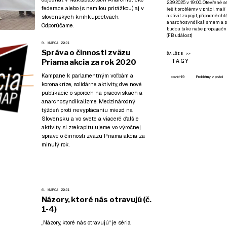
23.9.2025 v 19:00. Otevřené 
federace
alebo (s nemilou prirážkou) aj v
řešit problémy v práci, mají
aktivit zapojit, případně ch
slovenských kníhkupectvách.
anarchosyndikalismem a poz
Odporúčame.
budou také naše propagační
(
FB událost
)
9. MARCA 2021
Správa o činnosti zväzu
ĎALŠIE >>
TAGY
Priama akcia za rok 2020
Kampane k parlamentným voľbám a
covid-19
Problémy v práci
koronakríze, solidárne aktivity, dve nové
publikácie o sporoch na pracoviskách a
anarchosyndikalizme, Medzinárodný
týždeň proti nevyplácaniu miezd na
Slovensku a vo svete a viaceré ďalšie
aktivity si zrekapitulujeme vo výročnej
správe o činnosti zväzu Priama akcia za
minulý rok.
6. MARCA 2021
Názory, ktoré nás otravujú (č.
1-4)
„Názory, ktoré nás otravujú“ je séria