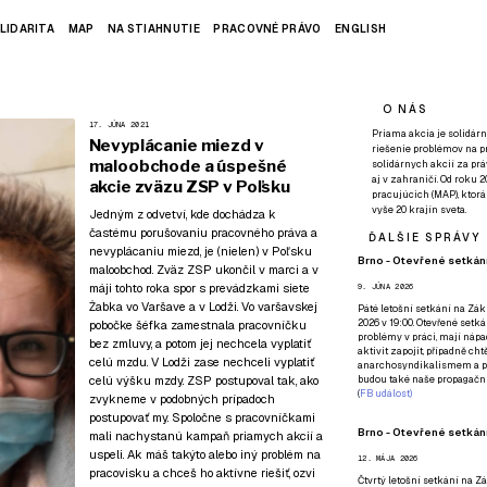
LIDARITA
MAP
NA STIAHNUTIE
PRACOVNÉ PRÁVO
ENGLISH
O NÁS
17. JÚNA 2021
Priama akcia je solidárn
Nevyplácanie miezd v
riešenie problémov na p
maloobchode a úspešné
solidárnych akcií za pr
aj v zahraničí. Od roku 
akcie zväzu ZSP v Poľsku
pracujúcich (MAP), ktor
vyše 20 krajín sveta.
Jedným z odvetví, kde dochádza k
častému porušovaniu pracovného práva a
ĎALŠIE SPRÁVY
nevyplácaniu miezd, je (nielen) v Poľsku
Brno - Otevřené setkání
maloobchod. Zväz ZSP ukončil v marci a v
máji tohto roka spor s prevádzkami siete
9. JÚNA 2026
Żabka vo Varšave a v Lodži. Vo varšavskej
Páté
letošní setkání na Zákl
2026 v 19:00. Otevřené setká
pobočke šéfka zamestnala pracovníčku
problémy v práci, mají nápad
bez zmluvy, a potom jej nechcela vyplatiť
aktivit zapojit, případně ch
celú mzdu. V Lodži zase nechceli vyplatiť
anarchosyndikalismem a poz
celú výšku mzdy. ZSP postupoval tak, ako
budou také naše propagační
(
FB událost
)
zvykneme v podobných prípadoch
postupovať my. Spoločne s pracovníčkami
Brno - Otevřené setkání
mali nachystanú kampaň priamych akcií a
uspeli. Ak máš takýto alebo iný problém na
12. MÁJA 2026
pracovisku a chceš ho aktívne riešiť,
ozvi
Čtvrtý
letošní setkání na Zák