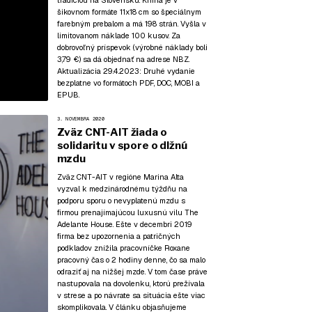
tradíciou na Slovensku. Kniha je v
šikovnom formáte 11x18 cm so špeciálnym
farebným prebalom a má 198 strán. Vyšla v
limitovanom náklade 100 kusov. Za
dobrovoľný príspevok (výrobné náklady boli
3,79 €) sa dá objednať na adrese NBZ.
Aktualizácia 29.4.2023:
Druhé vydanie
bezplatne vo formátoch
PDF
,
DOC
,
MOBI
a
EPUB
.
3. NOVEMBRA 2020
Zväz CNT-AIT žiada o
solidaritu v spore o dlžnú
mzdu
Zväz CNT-AIT v regióne Marina Alta
vyzval k medzinárodnému týždňu na
podporu sporu o nevyplatenú mzdu s
firmou prenajímajúcou luxusnú vilu The
Adelante House. Ešte v decembri 2019
firma bez upozornenia a patričných
podkladov znížila pracovníčke Roxane
pracovný čas o 2 hodiny denne, čo sa malo
odraziť aj na nižšej mzde. V tom čase práve
nastupovala na dovolenku, ktorú prežívala
v strese a po návrate sa situácia ešte viac
skomplikovala. V článku objasňujeme