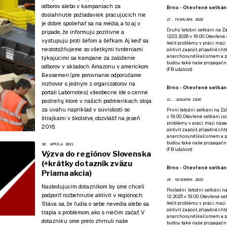
odborov alebo v kampaniach za
Brno - Otevřené setkání
dosiahnutie požiadaviek pracujúcich nie
27. FEBRUÁRA 2026
je dobré spoliehať sa na médiá, a to aj v
Druhý letošní setkání na Zá
prípade, že informujú pozitívne a
12.03. 2026 v 19:00. Otevřen
vystupujú proti šéfom a šéfkam. Aj keď sa
řešit problémy v práci, mají
nestotožňujeme so všetkými tvrdeniami
aktivit zapojit, případně ch
anarchosyndikalismem a poz
týkajúcimi sa kampane za založenie
budou také naše propagační
odborov v skladoch Amazonu v americkom
(
FB událost
)
Bessemeri (
pre porovnanie odporúčame
rozhovor s jedným z organizátorov na
Brno - Otevřené setkání
portáli Labornotes
), všeobecne ide o cenné
postrehy, ktoré v našich podmienkach stoja
21. JANUÁRA 2026
za úvahu napríklad v súvislosti so
První letošní setkání na Zák
v 19:00. Otevřené setkání js
štrajkami v školstve, obzvlášť na jeseň
problémy v práci, mají nápad
2016.
aktivit zapojit, případně ch
anarchosyndikalismem a poz
budou také naše propagační
30. APRÍLA 2021
(
FB událost
)
Výzva do regiónov Slovenska
(+krátky dotazník zväzu
Brno - Otevřené setkání
Priama akcia)
26. NOVEMBRA 2025
Nasledujúcim dotazníkom by sme chceli
Poslední letošní setkání na
podporiť rozbehnutie aktivít v regiónoch.
12. 2025 v 19:00. Otevřené s
Stáva sa, že ľudia o sebe nevedia alebo sa
řešit problémy v práci, mají
aktivit zapojit, případně ch
trápia s problémom, ako s niečím začať. V
anarchosyndikalismem a poz
dotazníku sme preto zhrnuli naše
budou také naše propagační