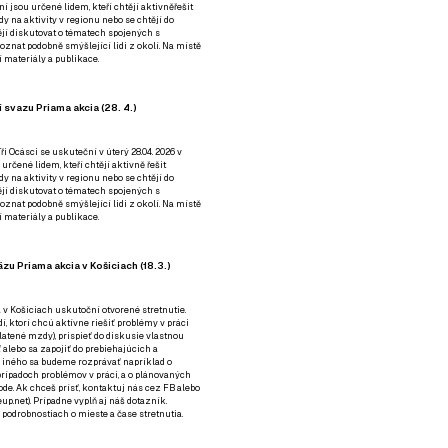
ní jsou určené lidem, kteří chtějí aktivněřešit
y na aktivity v regionu nebo se chtějí do
tějí diskutovat o tématech spojených s
nat podobně smýšlející lidi z okolí. Na místě
 materiály a publikace.
 svazu Priama akcia (28. 4.)
i Ocásci se uskuteční v úterý 28.04. 2026 v
 určené lidem, kteří chtějí aktivně řešit
y na aktivity v regionu nebo se chtějí do
tějí diskutovat o tématech spojených s
nat podobně smýšlející lidi z okolí. Na místě
 materiály a publikace.
zu Priama akcia v Košiciach (18.3.)
a v Košiciach uskutoční otvorené stretnutie.
í, ktorí chcú aktívne riešiť problémy v práci
platené mzdy), prispieť do diskusie vlastnou
alebo sa zapojiť do prebiehajúcich a
 iného sa budeme rozprávať napríklad o
rípadoch problémov v práci, a o plánovaných
de. Ak chceš prísť, kontaktuj nás cez
FB
alebo
up.net). Prípadne
vyplň aj náš dotazník
.
odrobnostiach o mieste a čase stretnutia.