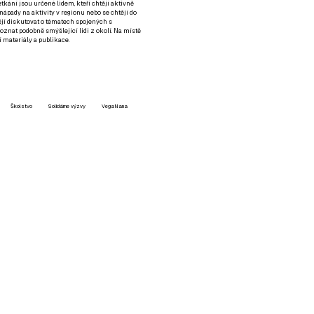
setkání jsou určené lidem, kteří chtějí aktivně
 nápady na aktivity v regionu nebo se chtějí do
tějí diskutovat o tématech spojených s
nat podobně smýšlející lidi z okolí. Na místě
 materiály a publikace.
Školstvo
Solidárne výzvy
VegaNana