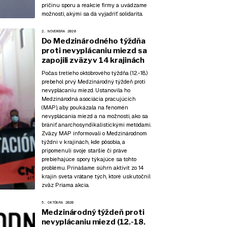
príčinu sporu a reakcie firmy a uvádzame
možnosti, akými sa dá vyjadriť solidarita.
2. NOVEMBRA 2020
Do Medzinárodného týždňa
proti nevyplácaniu miezd sa
zapojili zväzy v 14 krajinách
Počas tretieho októbrového týždňa (12.-18.)
prebehol prvý Medzinárodný týždeň proti
nevyplácaniu miezd. Ustanovila ho
Medzinárodná asociácia pracujúcich
(MAP), aby poukázala na fenomén
nevyplácania miezd a na možnosti, ako sa
brániť anarchosyndikalistickými metódami.
Zväzy MAP informovali o Medzinárodnom
týždni v krajinách, kde pôsobia, a
pripomenuli svoje staršie či práve
prebiehajúce spory týkajúce sa tohto
problému. Prinášame súhrn aktivít zo 14
krajín sveta vrátane tých, ktoré uskutočnil
zväz Priama akcia.
5. OKTÓBRA 2020
Medzinárodný týždeň proti
nevyplácaniu miezd (12.-18.