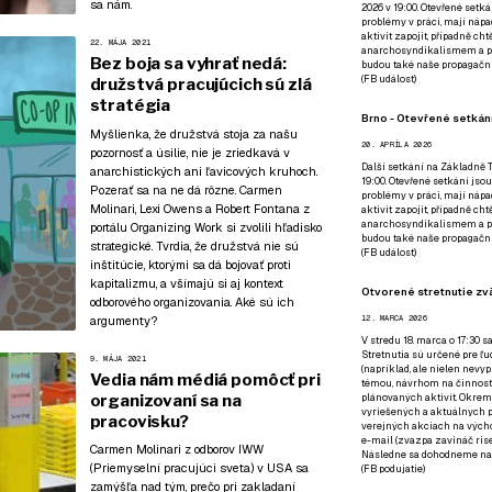
sa nám
.
2026 v 19:00. Otevřené setká
problémy v práci, mají nápad
aktivit zapojit, případně ch
22. MÁJA 2021
anarchosyndikalismem a poz
Bez boja sa vyhrať nedá:
budou také naše propagační
(
FB událost
)
družstvá pracujúcich sú zlá
stratégia
Brno - Otevřené setkání
Myšlienka, že družstvá stoja za našu
20. APRÍLA 2026
pozornosť a úsilie, nie je zriedkavá v
Další setkání na Základně Tř
anarchistických ani ľavicových kruhoch.
19:00. Otevřené setkání jsou
Pozerať sa na ne dá rôzne. Carmen
problémy v práci, mají nápad
Molinari, Lexi Owens a Robert Fontana z
aktivit zapojit, případně ch
anarchosyndikalismem a poz
portálu Organizing Work si zvolili hľadisko
budou také naše propagační
strategické. Tvrdia, že družstvá nie sú
(
FB událost
)
inštitúcie, ktorými sa dá bojovať proti
kapitalizmu, a všímajú si aj kontext
Otvorené stretnutie zvä
odborového organizovania. Aké sú ich
argumenty?
12. MARCA 2026
V stredu 18. marca o 17:30 s
Stretnutia sú určené pre ľud
9. MÁJA 2021
(napríklad, ale nielen nevy
Vedia nám médiá pomôcť pri
témou, návrhom na činnosť 
organizovaní sa na
plánovaných aktivít. Okrem
vyriešených a aktuálnych p
pracovisku?
verejných akciach na výcho
e-mail (zvazpa zavináč rise
Carmen Molinari z odborov IWW
Následne sa dohodneme na p
(Priemyselní pracujúci sveta) v USA sa
(
FB podujatie
)
zamýšľa nad tým, prečo pri zakladaní