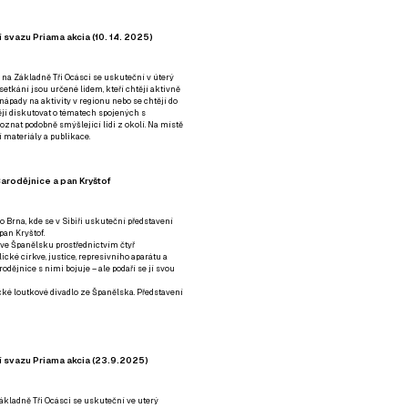
 svazu Priama akcia (10. 14. 2025)
 na Základně Tři Ocásci se uskuteční v úterý
é setkání jsou určené lidem, kteří chtějí aktivně
 nápady na aktivity v regionu nebo se chtějí do
tějí diskutovat o tématech spojených s
nat podobně smýšlející lidi z okolí. Na místě
 materiály a publikace.
arodějnice a pan Kryštof
o Brna, kde se v Sibiři uskuteční představení
pan Kryštof.
 ve Španělsku prostřednictvím čtyř
ické církve, justice, represivního aparátu a
odějnice s nimi bojuje – ale podaří se jí svou
tické loutkové divadlo ze Španělska. Představení
í svazu Priama akcia (23.9.2025)
ákladně Tři Ocásci se uskuteční ve uterý