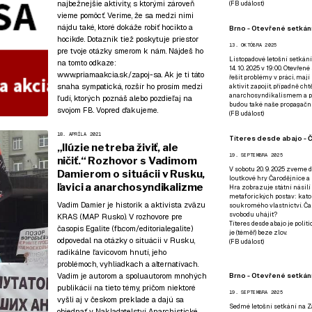
najbežnejšie aktivity, s ktorými zároveň
(
FB událost
)
vieme pomôcť. Veríme, že sa medzi nimi
nájdu také, ktoré dokáže robiť hocikto a
Brno - Otevřené setkání
hocikde. Dotazník tiež poskytuje priestor
13. OKTÓBRA 2025
pre tvoje otázky smerom k nám. Nájdeš ho
Listopadové letošní setkání
na tomto odkaze:
14. 10. 2025 v 19:00. Otevřen
www.priamaakcia.sk/zapoj-sa
. Ak je ti táto
řešit problémy v práci, mají
snaha sympatická, rozšír ho prosím medzi
aktivit zapojit, případně ch
anarchosyndikalismem a poz
ľudí, ktorých poznáš alebo pozdieľaj na
budou také naše propagační
svojom FB. Vopred ďakujeme.
(
FB událost
)
18. APRÍLA 2021
Títeres desde abajo - Č
„Ilúzie netreba živiť, ale
19. SEPTEMBRA 2025
ničiť.“ Rozhovor s Vadimom
V sobotu 20. 9. 2025 zveme d
Damierom o situácii v Rusku,
loutkové hry Čarodějnice a 
ľavici a anarchosyndikalizme
Hra zobrazuje státní násilí
metaforických postav: katol
Vadim Damier je historik a aktivista zväzu
soukromého vlastnictví. Čar
svobodu uhájit?
KRAS (MAP Rusko). V rozhovore pre
Títeres desde abajo je poli
časopis Egalite (fb.com/editorialegalite)
je (téměř) beze zlov.
odpovedal na otázky o situácii v Rusku,
(
FB událost
)
radikálne ľavicovom hnutí, jeho
problémoch, vyhliadkach a alternatívach.
Brno - Otevřené setkán
Vadim je autorom a spoluautorom mnohých
publikácií na tieto témy, pričom niektoré
19. SEPTEMBRA 2025
vyšli aj v českom preklade a dajú sa
Sedmé letošní setkání na Z
objednať v
Nakladatelství Anarchistické