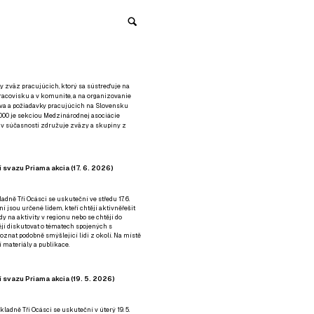
y zväz pracujúcich, ktorý sa sústreďuje na
racovisku a v komunite, a na organizovanie
áva a požiadavky pracujúcich na Slovensku
2000 je sekciou Medzinárodnej asociácie
á v súčasnosti združuje zväzy a skupiny z
 svazu Priama akcia (17. 6. 2026)
adně Tři Ocásci se uskuteční ve středu 17. 6.
ní jsou určené lidem, kteří chtějí aktivněřešit
y na aktivity v regionu nebo se chtějí do
tějí diskutovat o tématech spojených s
nat podobně smýšlející lidi z okolí. Na místě
 materiály a publikace.
 svazu Priama akcia (19. 5. 2026)
ladně Tři Ocásci se uskuteční v úterý 19. 5.