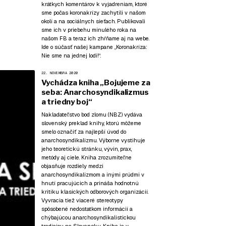
krátkych komentárov k vyjadreniam, ktoré
sme počas koronakrízy zachytili v našom
okolí a na sociálnych sieťach. Publikovali
sme ich v priebehu minulého roka na
našom FB a teraz ich zhŕňame aj na webe.
Ide o súčasť našej kampane
„Koronakríza:
Nie sme na jednej lodi!“
.
22. NOVEMBRA 2020
Vychádza kniha „Bojujeme za
seba: Anarchosyndikalizmus
a triedny boj“
Nakladateľstvo bod zlomu (NBZ) vydáva
slovenský preklad knihy, ktorú môžeme
smelo označiť za najlepší úvod do
anarchosyndikalizmu. Výborne vystihuje
jeho teoretickú stránku, vývin, prax,
metódy aj ciele. Kniha zrozumiteľne
objasňuje rozdiely medzi
anarchosyndikalizmom a inými prúdmi v
hnutí pracujúcich a prináša hodnotnú
kritiku klasických odborových organizácií.
Vyvracia tiež viaceré stereotypy
spôsobené nedostatkom informácií a
chýbajúcou anarchosyndikalistickou