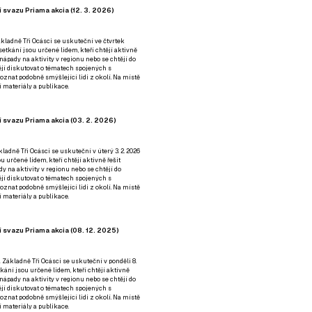
 svazu Priama akcia (12. 3. 2026)
kladně Tři Ocásci se uskuteční ve čtvrtek
é setkání jsou určené lidem, kteří chtějí aktivně
 nápady na aktivity v regionu nebo se chtějí do
tějí diskutovat o tématech spojených s
nat podobně smýšlející lidi z okolí. Na místě
 materiály a publikace.
 svazu Priama akcia (03. 2. 2026)
ladně Tři Ocásci se uskuteční v úterý 3. 2. 2026
ou určené lidem, kteří chtějí aktivně řešit
y na aktivity v regionu nebo se chtějí do
tějí diskutovat o tématech spojených s
nat podobně smýšlející lidi z okolí. Na místě
 materiály a publikace.
 svazu Priama akcia (08. 12. 2025)
 Základně Tři Ocásci se uskuteční v ponděli 8.
etkání jsou určené lidem, kteří chtějí aktivně
 nápady na aktivity v regionu nebo se chtějí do
tějí diskutovat o tématech spojených s
nat podobně smýšlející lidi z okolí. Na místě
 materiály a publikace.