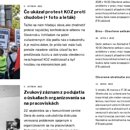
2026 v 19:00. Otevřené setká
problémy v práci, mají nápad
9. OKTÓBRA 2022
aktivit zapojit, případně ch
Čo ukázal protest KOZ proti
anarchosyndikalismem a poz
chudobe (+ foto a leták)
budou také naše propagační
(
FB událost
)
Ťažko sa nám hľadajú slová, ako zhodnotiť
protest najväčšej konfederácie odborov na
Brno - Otevřené setkání
Slovensku. Vzhľadom na počet
20. APRÍLA 2026
zúčastnených išlo podľa nás o katastrofu.
Další setkání na Základně Tř
A je možno dobre, že prišlo tak málo ľudí,
19:00. Otevřené setkání jsou
pretože násobne väčšia účasť by len
problémy v práci, mají nápad
predlžovala ilúziu a zakrývala všeobecnú
aktivit zapojit, případně ch
neschopnosť KOZ mobilizovať a byť
anarchosyndikalismem a poz
budou také naše propagační
hrozbou na ekonomickom poli.
(
FB událost
)
Otvorené stretnutie zvä
12. MARCA 2026
5. OKTÓBRA 2022
V stredu 18. marca o 17:30 s
Zvukový záznam z podujatia
Stretnutia sú určené pre ľud
o úskaliach organizovania sa
(napríklad, ale nielen nevy
témou, návrhom na činnosť 
na pracoviskách
plánovaných aktivít. Okrem
vyriešených a aktuálnych p
22. septembra sa v komunitnom centre
verejných akciach na výcho
Diera do sveta uskutočnila diskusia
e-mail (zvazpa zavináč rise
Následne sa dohodneme na p
venovaná problémom spojeným s
(
FB podujatie
)
organizovaním sa na pracoviskách.