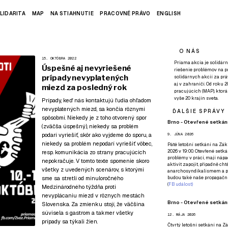
LIDARITA
MAP
NA STIAHNUTIE
PRACOVNÉ PRÁVO
ENGLISH
O NÁS
15. OKTÓBRA 2022
Priama akcia je solidárn
Úspešné aj nevyriešené
riešenie problémov na p
prípady nevyplatených
solidárnych akcií za pr
aj v zahraničí. Od roku 
miezd za posledný rok
pracujúcich (MAP), ktor
vyše 20 krajín sveta.
Prípady, keď nás kontaktujú ľudia ohľadom
nevyplatených miezd, sa končia rôznymi
ĎALŠIE SPRÁVY
spôsobmi. Niekedy je z toho otvorený spor
Brno - Otevřené setkání
(zväčša úspešný), niekedy sa problém
podarí vyriešiť, skôr ako vyjdeme do sporu, a
9. JÚNA 2026
niekedy sa problém nepodarí vyriešiť vôbec,
Páté
letošní setkání na Zákl
2026 v 19:00. Otevřené setká
resp. komunikácia zo strany pracujúcich
problémy v práci, mají nápad
nepokračuje. V tomto texte spomenie skoro
aktivit zapojit, případně ch
všetky z uvedených scenárov, s ktorými
anarchosyndikalismem a poz
sme sa stretli od minuloročného
budou také naše propagační
(
FB událost
)
Medzinárodného týždňa proti
nevyplácaniu miezd v rôznych mestách
Brno - Otevřené setkání
Slovenska. Za zmienku stojí, že väčšina
súvisela s gastrom a takmer všetky
12. MÁJA 2026
prípady sa týkali žien.
Čtvrtý
letošní setkání na Zák