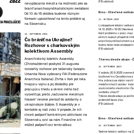
(
FB událost
)
nevyplácania miezd a na možnosti, ako sa
brániť anarchosyndikalistickými metódami.
Brno - Otevřené setkání
Od 10. do 16. októbra budeme rôznymi
formami upozorňovať na tento problém aj
13. OKTÓBRA 2025
na Slovensku.
Listopadové letošní setkání
14. 10. 2025 v 19:00. Otevřen
řešit problémy v práci, mají
19. SEPTEMBRA 2022
aktivit zapojit, případně ch
Čo brániť na Ukrajine?
anarchosyndikalismem a poz
Rozhovor s charkovským
budou také naše propagační
(
FB událost
)
kolektívom Assembly
Anarchistický kolektív Assembly
Títeres desde abajo - Č
(Zhromaždenie) poskytol 31. augusta
19. SEPTEMBRA 2025
rozsiahly rozhovor pre taliansky časopis
V sobotu 20. 9. 2025 zveme d
Umanita Nova
vydávaný FAI (Federazione
loutkové hry Čarodějnice a 
Anarchica Italiana). Zhŕňa v ňom pol roka
Hra zobrazuje státní násilí
trvajúcu vojnu a jej dôsledky pre
metaforických postav: katol
soukromého vlastnictví. Čar
pracujúcu triedu a okrem iného tiež
svobodu uhájit?
vysvetľuje, prečo „načúvanie miestnym
Títeres desde abajo je poli
hlasom“ nesmie prerásť do solidarity s
je (téměř) beze zlov.
(
FB událost
)
ukrajinským štátom. S Assembly je v
kontakte aj náš zväz. V prípade, že ich
chceš podporiť konkrétnymi aktivitami na
Brno - Otevřené setkán
Slovensku, ozvi sa nám. Finančne ich
môžeš podporiť
cez tento odkaz
.
19. SEPTEMBRA 2025
Sedmé letošní setkání na Z