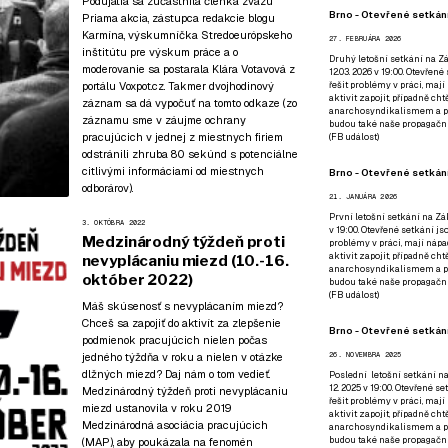
Podujatia sa zúčastnila členka zväzu
Brno - Otevřené setkání
Priama akcia, zástupca redakcie blogu
Karmína, výskumníčka Stredoeurópskeho
27. FEBRUÁRA 2026
inštitútu pre výskum práce a o
Druhý letošní setkání na Zá
moderovanie sa postarala Klára Votavová z
12.03. 2026 v 19:00. Otevřen
řešit problémy v práci, mají
portálu Voxpot.cz. Takmer dvojhodinový
aktivit zapojit, případně ch
záznam sa dá vypočuť
na tomto odkaze
(zo
anarchosyndikalismem a poz
záznamu sme v záujme ochrany
budou také naše propagační
pracujúcich v jednej z miestnych firiem
(
FB událost
)
odstránili zhruba 80 sekúnd s potenciálne
citlivými informáciami od miestnych
Brno - Otevřené setkání
odborárov).
21. JANUÁRA 2026
První letošní setkání na Zák
3. OKTÓBRA 2022
v 19:00. Otevřené setkání js
Medzinárodný týždeň proti
problémy v práci, mají nápad
aktivit zapojit, případně ch
nevyplácaniu miezd (10.-16.
anarchosyndikalismem a poz
október 2022)
budou také naše propagační
(
FB událost
)
Máš skúsenosť s nevyplácaním miezd?
Chceš sa zapojiť do aktivít za zlepšenie
Brno - Otevřené setkání
podmienok pracujúcich nielen počas
jedného týždňa v roku a nielen v otázke
26. NOVEMBRA 2025
dlžných miezd? Daj nám o tom vedieť.
Poslední letošní setkání na
12. 2025 v 19:00. Otevřené s
Medzinárodný týždeň proti nevyplácaniu
řešit problémy v práci, mají
miezd ustanovila v roku 2019
aktivit zapojit, případně ch
Medzinárodná asociácia pracujúcich
anarchosyndikalismem a poz
budou také naše propagační
(MAP), aby poukázala na fenomén