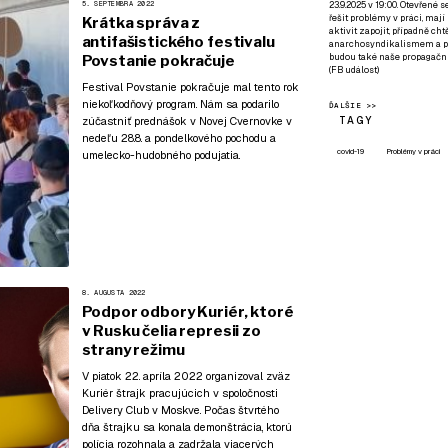
23.9.2025 v 19:00. Otevřené 
5. SEPTEMBRA 2022
řešit problémy v práci, mají
Krátka správa z
aktivit zapojit, případně ch
antifašistického festivalu
anarchosyndikalismem a poz
budou také naše propagační
Povstanie pokračuje
(
FB událost
)
Festival Povstanie pokračuje mal tento rok
niekoľkodňový program
. Nám sa podarilo
ĎALŠIE >>
TAGY
zúčastniť prednášok v Novej Cvernovke v
nedeľu 28.8. a pondelkového pochodu a
covid-19
Problémy v práci
umelecko-hudobného podujatia.
8. AUGUSTA 2022
Podpor odbory Kuriér, ktoré
v Rusku čelia represii zo
strany režimu
V piatok 22. apríla 2022 organizoval zväz
Kuriér štrajk pracujúcich v spoločnosti
Delivery Club v Moskve. Počas štvrtého
dňa štrajku sa konala demonštrácia, ktorú
polícia rozohnala a zadržala viacerých