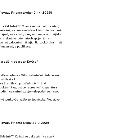
 svazu Priama akcia (10. 14. 2025)
 na Základně Tři Ocásci se uskuteční v úterý
é setkání jsou určené lidem, kteří chtějí aktivně
 nápady na aktivity v regionu nebo se chtějí do
tějí diskutovat o tématech spojených s
nat podobně smýšlející lidi z okolí. Na místě
 materiály a publikace.
arodějnice a pan Kryštof
o Brna, kde se v Sibiři uskuteční představení
pan Kryštof.
 ve Španělsku prostřednictvím čtyř
ické církve, justice, represivního aparátu a
odějnice s nimi bojuje – ale podaří se jí svou
tické loutkové divadlo ze Španělska. Představení
í svazu Priama akcia (23.9.2025)
ákladně Tři Ocásci se uskuteční ve uterý