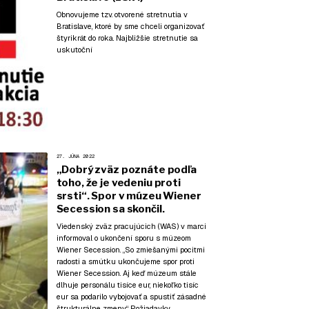
Obnovujeme tzv. otvorené stretnutia v
Bratislave, ktoré by sme chceli organizovať
štyrikrát do roka. Najbližšie stretnutie sa
uskutoční
27. JÚNA 2022
„Dobrý zväz poznáte podľa
toho, že je vedeniu proti
srsti“. Spor v múzeu Wiener
Secession sa skončil.
Viedenský zväz pracujúcich (WAS) v marci
informoval o ukončení sporu s múzeom
Wiener Secession. „So zmiešanými pocitmi
radosti a smútku ukončujeme spor proti
Wiener Secession. Aj keď múzeum stále
dlhuje personálu tisíce eur, niekoľko tisíc
eur sa podarilo vybojovať a spustiť zásadné
štrukturálne zmeny.“ Požiadavky