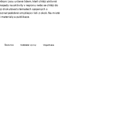
setkání jsou určené lidem, kteří chtějí aktivně
 nápady na aktivity v regionu nebo se chtějí do
tějí diskutovat o tématech spojených s
nat podobně smýšlející lidi z okolí. Na místě
 materiály a publikace.
Školstvo
Solidárne výzvy
VegaNana