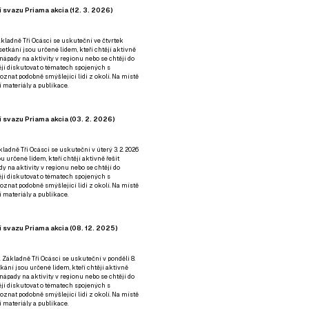
 svazu Priama akcia (12. 3. 2026)
kladně Tři Ocásci se uskuteční ve čtvrtek
é setkání jsou určené lidem, kteří chtějí aktivně
 nápady na aktivity v regionu nebo se chtějí do
tějí diskutovat o tématech spojených s
nat podobně smýšlející lidi z okolí. Na místě
 materiály a publikace.
 svazu Priama akcia (03. 2. 2026)
ladně Tři Ocásci se uskuteční v úterý 3. 2. 2026
ou určené lidem, kteří chtějí aktivně řešit
y na aktivity v regionu nebo se chtějí do
tějí diskutovat o tématech spojených s
nat podobně smýšlející lidi z okolí. Na místě
 materiály a publikace.
 svazu Priama akcia (08. 12. 2025)
 Základně Tři Ocásci se uskuteční v ponděli 8.
etkání jsou určené lidem, kteří chtějí aktivně
 nápady na aktivity v regionu nebo se chtějí do
tějí diskutovat o tématech spojených s
nat podobně smýšlející lidi z okolí. Na místě
 materiály a publikace.