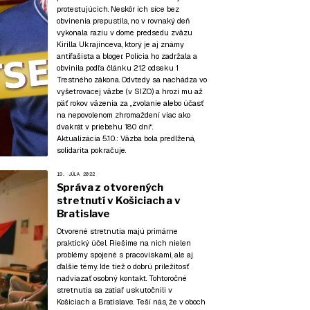
protestujúcich. Neskôr ich síce bez
obvinenia prepustila, no v rovnaký deň
vykonala raziu v dome predsedu zväzu
Kirilla Ukrajinceva, ktorý je aj známy
antifašista a bloger. Polícia ho zadržala a
obvinila podľa článku 212 odseku 1
Trestného zákona. Odvtedy sa nachádza vo
vyšetrovacej väzbe (v SIZO) a hrozí mu až
päť rokov väzenia za „zvolanie alebo účasť
na nepovolenom zhromaždení viac ako
dvakrát v priebehu 180 dní“.
Aktualizácia 5.10.:
Väzba bola predlžená,
solidarita pokračuje.
19. JÚLA 2022
Správa z otvorených
stretnutí v Košiciach a v
Bratislave
Otvorené stretnutia majú primárne
praktický účel. Riešime na nich nielen
problémy spojené s pracoviskami, ale aj
ďalšie témy. Ide tiež o dobrú príležitosť
nadviazať osobný kontakt. Tohtoročné
stretnutia sa zatiaľ uskutočnili v
Košiciach a Bratislave. Teší nás, že v oboch