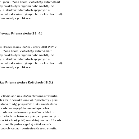
ní jsou určené lidem, kteří chtějí aktivněřešit
y na aktivity v regionu nebo se chtějí do
tějí diskutovat o tématech spojených s
nat podobně smýšlející lidi z okolí. Na místě
 materiály a publikace.
 svazu Priama akcia (28. 4.)
i Ocásci se uskuteční v úterý 28.04. 2026 v
 určené lidem, kteří chtějí aktivně řešit
y na aktivity v regionu nebo se chtějí do
tějí diskutovat o tématech spojených s
nat podobně smýšlející lidi z okolí. Na místě
 materiály a publikace.
zu Priama akcia v Košiciach (18.3.)
a v Košiciach uskutoční otvorené stretnutie.
í, ktorí chcú aktívne riešiť problémy v práci
platené mzdy), prispieť do diskusie vlastnou
alebo sa zapojiť do prebiehajúcich a
 iného sa budeme rozprávať napríklad o
rípadoch problémov v práci, a o plánovaných
de. Ak chceš prísť, kontaktuj nás cez
FB
alebo
up.net). Prípadne
vyplň aj náš dotazník
.
odrobnostiach o mieste a čase stretnutia.