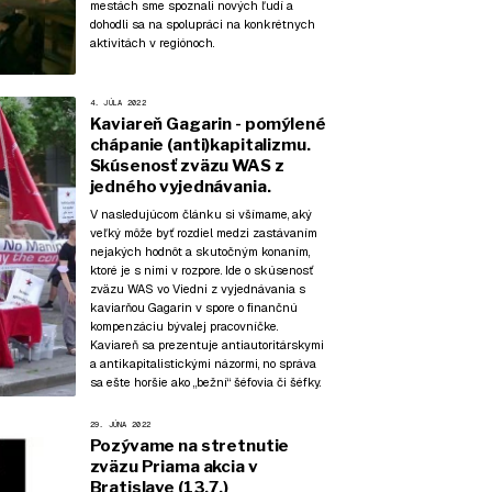
mestách sme spoznali nových ľudí a
dohodli sa na spolupráci na konkrétnych
aktivitách v regiónoch.
4. JÚLA 2022
Kaviareň Gagarin - pomýlené
chápanie (anti)kapitalizmu.
Skúsenosť zväzu WAS z
jedného vyjednávania.
V nasledujúcom článku si všímame, aký
veľký môže byť rozdiel medzi zastávaním
nejakých hodnôt a skutočným konaním,
ktoré je s nimi v rozpore. Ide o skúsenosť
zväzu WAS vo Viedni z vyjednávania s
kaviarňou Gagarin v spore o finančnú
kompenzáciu bývalej pracovníčke.
Kaviareň sa prezentuje antiautoritárskymi
a antikapitalistickými názormi, no správa
sa ešte horšie ako „bežní“ šéfovia či šéfky.
29. JÚNA 2022
Pozývame na stretnutie
zväzu Priama akcia v
Bratislave (13.7.)