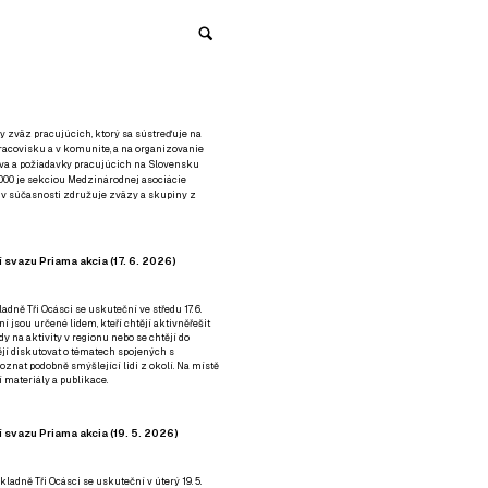
y zväz pracujúcich, ktorý sa sústreďuje na
racovisku a v komunite, a na organizovanie
áva a požiadavky pracujúcich na Slovensku
2000 je sekciou Medzinárodnej asociácie
á v súčasnosti združuje zväzy a skupiny z
 svazu Priama akcia (17. 6. 2026)
adně Tři Ocásci se uskuteční ve středu 17. 6.
ní jsou určené lidem, kteří chtějí aktivněřešit
y na aktivity v regionu nebo se chtějí do
tějí diskutovat o tématech spojených s
nat podobně smýšlející lidi z okolí. Na místě
 materiály a publikace.
 svazu Priama akcia (19. 5. 2026)
ladně Tři Ocásci se uskuteční v úterý 19. 5.