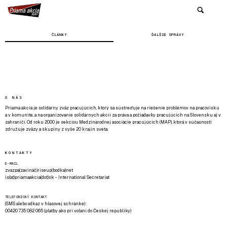
ČLÁNKY
ĎALŠIE SPRÁVY
O NÁS
Priama akcia je solidárny zväz pracujúcich, ktorý sa sústreďuje na riešenie problémov na pracovisku
a v komunite, a na organizovanie solidárnych akcií za práva a požiadavky pracujúcich na Slovensku aj v
zahraničí. Od roku 2000 je sekciou Medzinárodnej asociácie pracujúcich (MAP), ktorá v súčasnosti
združuje zväzy a skupiny z vyše 20 krajín sveta.
KONTAKTY
E-MAIL
zvazpa(zavináč)riseup(bodka)net
is(at)priamaakcia(dot)sk - International Secretariat
TELEFONICKÝ KONTAKT
(SMS alebo odkaz v hlasovej schránke):
00420 735 082 065 (platby ako pri volaní do Českej republiky)