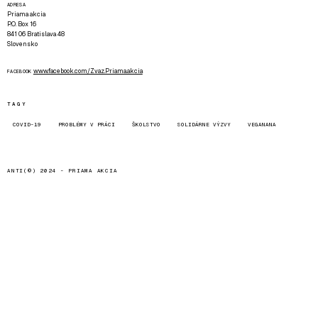
ADRESA
Priama akcia
P.O. Box 16
841 06 Bratislava 48
Slovensko
www.facebook.com/Zvaz.Priama.akcia
FACEBOOK
TAGY
COVID-19
PROBLÉMY V PRÁCI
ŠKOLSTVO
SOLIDÁRNE VÝZVY
VEGANANA
ANTI(©) 2024 -
PRIAMA AKCIA