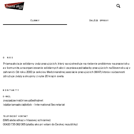
ČLÁNKY
ĎALŠIE SPRÁVY
O NÁS
Priama akcia je solidárny zväz pracujúcich, ktorý sa sústreďuje na riešenie problémov na pracovisku
a v komunite, a na organizovanie solidárnych akcií za práva a požiadavky pracujúcich na Slovensku aj v
zahraničí. Od roku 2000 je sekciou Medzinárodnej asociácie pracujúcich (MAP), ktorá v súčasnosti
združuje zväzy a skupiny z vyše 20 krajín sveta.
KONTAKTY
E-MAIL
zvazpa(zavináč)riseup(bodka)net
is(at)priamaakcia(dot)sk - International Secretariat
TELEFONICKÝ KONTAKT
(SMS alebo odkaz v hlasovej schránke):
00420 735 082 065 (platby ako pri volaní do Českej republiky)