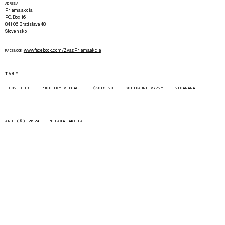
ADRESA
Priama akcia
P.O. Box 16
841 06 Bratislava 48
Slovensko
www.facebook.com/Zvaz.Priama.akcia
FACEBOOK
TAGY
COVID-19
PROBLÉMY V PRÁCI
ŠKOLSTVO
SOLIDÁRNE VÝZVY
VEGANANA
ANTI(©) 2024 -
PRIAMA AKCIA