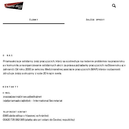
ČLÁNKY
ĎALŠIE SPRÁVY
O NÁS
Priama akcia je solidárny zväz pracujúcich, ktorý sa sústreďuje na riešenie problémov na pracovisku
a v komunite, a na organizovanie solidárnych akcií za práva a požiadavky pracujúcich na Slovensku aj v
zahraničí. Od roku 2000 je sekciou Medzinárodnej asociácie pracujúcich (MAP), ktorá v súčasnosti
združuje zväzy a skupiny z vyše 20 krajín sveta.
KONTAKTY
E-MAIL
zvazpa(zavináč)riseup(bodka)net
is(at)priamaakcia(dot)sk - International Secretariat
TELEFONICKÝ KONTAKT
(SMS alebo odkaz v hlasovej schránke):
00420 735 082 065 (platby ako pri volaní do Českej republiky)