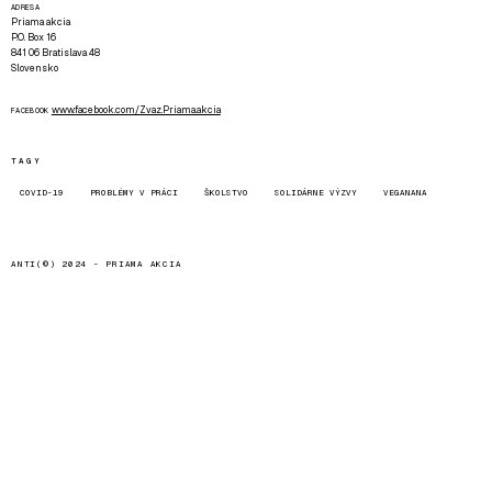
ADRESA
Priama akcia
P.O. Box 16
841 06 Bratislava 48
Slovensko
www.facebook.com/Zvaz.Priama.akcia
FACEBOOK
TAGY
COVID-19
PROBLÉMY V PRÁCI
ŠKOLSTVO
SOLIDÁRNE VÝZVY
VEGANANA
ANTI(©) 2024 -
PRIAMA AKCIA