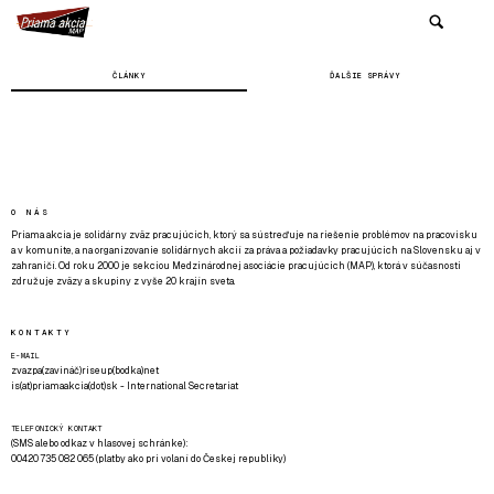
ČLÁNKY
ĎALŠIE SPRÁVY
O NÁS
Priama akcia je solidárny zväz pracujúcich, ktorý sa sústreďuje na riešenie problémov na pracovisku
a v komunite, a na organizovanie solidárnych akcií za práva a požiadavky pracujúcich na Slovensku aj v
zahraničí. Od roku 2000 je sekciou Medzinárodnej asociácie pracujúcich (MAP), ktorá v súčasnosti
združuje zväzy a skupiny z vyše 20 krajín sveta.
KONTAKTY
E-MAIL
zvazpa(zavináč)riseup(bodka)net
is(at)priamaakcia(dot)sk - International Secretariat
TELEFONICKÝ KONTAKT
(SMS alebo odkaz v hlasovej schránke):
00420 735 082 065 (platby ako pri volaní do Českej republiky)