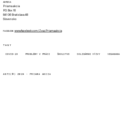
ADRESA
Priama akcia
P.O. Box 16
841 06 Bratislava 48
Slovensko
www.facebook.com/Zvaz.Priama.akcia
FACEBOOK
TAGY
COVID-19
PROBLÉMY V PRÁCI
ŠKOLSTVO
SOLIDÁRNE VÝZVY
VEGANANA
ANTI(©) 2024 -
PRIAMA AKCIA